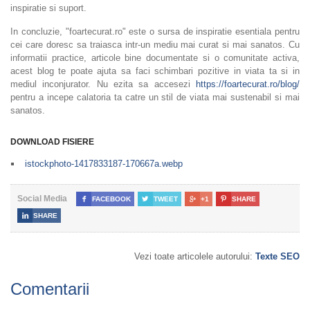
inspiratie si suport.
In concluzie, "foartecurat.ro" este o sursa de inspiratie esentiala pentru
cei care doresc sa traiasca intr-un mediu mai curat si mai sanatos. Cu
informatii practice, articole bine documentate si o comunitate activa,
acest blog te poate ajuta sa faci schimbari pozitive in viata ta si in
mediul inconjurator. Nu ezita sa accesezi
https://foartecurat.ro/blog/
pentru a incepe calatoria ta catre un stil de viata mai sustenabil si mai
sanatos.
DOWNLOAD FISIERE
istockphoto-1417833187-170667a.webp
Social Media

FACEBOOK

TWEET

+1

SHARE

SHARE
Vezi toate articolele autorului:
Texte SEO
Comentarii