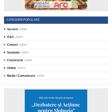
CATEGORII POPULARE
Servicii
(2636)
IT&C
(2197)
Comert
(1822)
Sanatate
(1687)
Constructii
(1449)
Online
(1447)
Media / Comunicare
(1444)