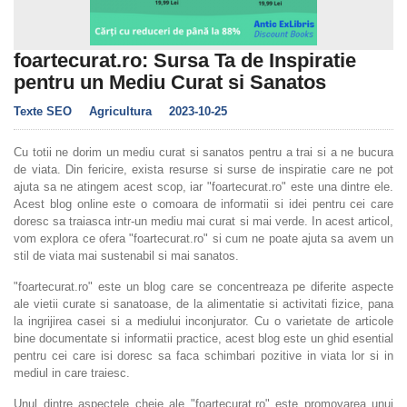
foartecurat.ro: Sursa Ta de Inspiratie
pentru un Mediu Curat si Sanatos
Texte SEO
Agricultura
2023-10-25
Cu totii ne dorim un mediu curat si sanatos pentru a trai si a ne bucura
de viata. Din fericire, exista resurse si surse de inspiratie care ne pot
ajuta sa ne atingem acest scop, iar "foartecurat.ro" este una dintre ele.
Acest blog online este o comoara de informatii si idei pentru cei care
doresc sa traiasca intr-un mediu mai curat si mai verde. In acest articol,
vom explora ce ofera "foartecurat.ro" si cum ne poate ajuta sa avem un
stil de viata mai sustenabil si mai sanatos.
"foartecurat.ro" este un blog care se concentreaza pe diferite aspecte
ale vietii curate si sanatoase, de la alimentatie si activitati fizice, pana
la ingrijirea casei si a mediului inconjurator. Cu o varietate de articole
bine documentate si informatii practice, acest blog este un ghid esential
pentru cei care isi doresc sa faca schimbari pozitive in viata lor si in
mediul in care traiesc.
Unul dintre aspectele cheie ale "foartecurat.ro" este promovarea unui