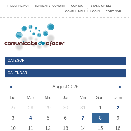
DESPRE NOI
TERMENI SI CONDITII
CONTACT
STAND UP BIZ
CONTUL MEU
LOGIN
CONT NOU
CATEGORII
CALENDAR
«
August 2026
»
Lun
Mar
Mie
Joi
Vin
Sam
Dum
27
28
29
30
31
1
2
3
4
5
6
7
8
9
10
11
12
13
14
15
16