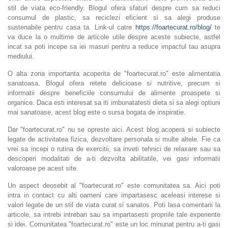
stil de viata eco-friendly. Blogul ofera sfaturi despre cum sa reduci
consumul de plastic, sa reciclezi eficient si sa alegi produse
sustenabile pentru casa ta. Link-ul catre
https://foartecurat.ro/blog/
te
va duce la o multime de articole utile despre aceste subiecte, astfel
incat sa poti incepe sa iei masuri pentru a reduce impactul tau asupra
mediului.
O alta zona importanta acoperita de "foartecurat.ro" este alimentatia
sanatoasa. Blogul ofera retete delicioase si nutritive, precum si
informatii despre beneficiile consumului de alimente proaspete si
organice. Daca esti interesat sa iti imbunatatesti dieta si sa alegi optiuni
mai sanatoase, acest blog este o sursa bogata de inspiratie.
Dar "foartecurat.ro" nu se opreste aici. Acest blog acopera si subiecte
legate de activitatea fizica, dezvoltare personala si multe altele. Fie ca
vrei sa incepi o rutina de exercitii, sa inveti tehnici de relaxare sau sa
descoperi modalitati de a-ti dezvolta abilitatile, vei gasi informatii
valoroase pe acest site.
Un aspect deosebit al "foartecurat.ro" este comunitatea sa. Aici poti
intra in contact cu alti oameni care impartasesc aceleasi interese si
valori legate de un stil de viata curat si sanatos. Poti lasa comentarii la
articole, sa intrebi intrebari sau sa impartasesti propriile tale experiente
si idei. Comunitatea "foartecurat.ro" este un loc minunat pentru a-ti gasi