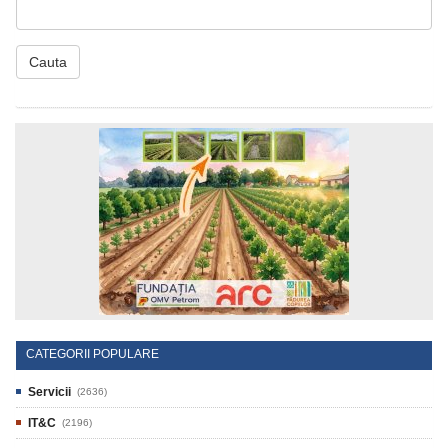
Cauta
CATEGORII POPULARE
Servicii
(2636)
IT&C
(2196)