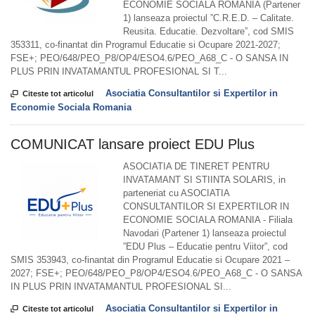
ECONOMIE SOCIALA ROMANIA (Partener
1) lanseaza proiectul ”C.R.E.D. – Calitate.
Reusita. Educatie. Dezvoltare”, cod SMIS
353311, co-finantat din Programul Educatie si Ocupare 2021-2027;
FSE+; PEO/648/PEO_P8/OP4/ESO4.6/PEO_A68_C - O SANSA IN
PLUS PRIN INVATAMANTUL PROFESIONAL SI T...
Asociatia Consultantilor si Expertilor in

Citeste tot articolul
Economie Sociala Romania
COMUNICAT lansare proiect EDU Plus
ASOCIATIA DE TINERET PENTRU
INVATAMANT SI STIINTA SOLARIS, in
parteneriat cu ASOCIATIA
CONSULTANTILOR SI EXPERTILOR IN
ECONOMIE SOCIALA ROMANIA - Filiala
Navodari (Partener 1) lanseaza proiectul
”EDU Plus – Educatie pentru Viitor”, cod
SMIS 353943, co-finantat din Programul Educatie si Ocupare 2021 –
2027; FSE+; PEO/648/PEO_P8/OP4/ESO4.6/PEO_A68_C - O SANSA
IN PLUS PRIN INVATAMANTUL PROFESIONAL SI...
Asociatia Consultantilor si Expertilor in

Citeste tot articolul