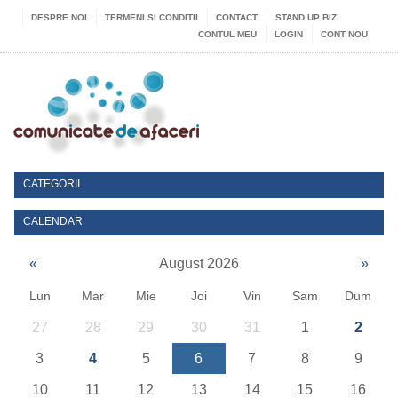
DESPRE NOI
TERMENI SI CONDITII
CONTACT
STAND UP BIZ
CONTUL MEU
LOGIN
CONT NOU
CATEGORII
CALENDAR
«
August 2026
»
Lun
Mar
Mie
Joi
Vin
Sam
Dum
27
28
29
30
31
1
2
3
4
5
6
7
8
9
10
11
12
13
14
15
16