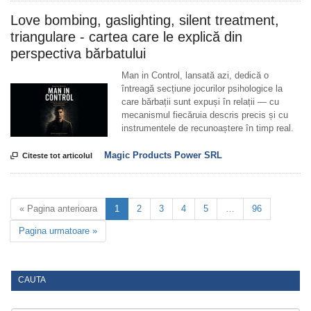
Love bombing, gaslighting, silent treatment,
triangulare - cartea care le explică din
perspectiva bărbatului
Man in Control, lansată azi, dedică o
întreagă secțiune jocurilor psihologice la
care bărbații sunt expuși în relații — cu
mecanismul fiecăruia descris precis și cu
instrumentele de recunoaștere în timp real.
Magic Products Power SRL

Citeste tot articolul
« Pagina anterioara
1
2
3
4
5
…
96
Pagina urmatoare »
CAUTA