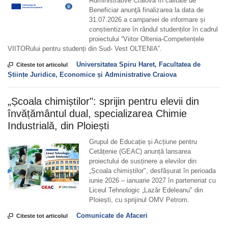
Administrative Craiova în calitate de
Beneficiar anunţă finalizarea la data de
31.07.2026 a campaniei de informare și
conștientizare în rândul studenților în cadrul
proiectului “Viitor Oltenia-Competențele
VIITORului pentru studenți din Sud- Vest OLTENIA”.
Universitatea Spiru Haret, Facultatea de

Citeste tot articolul
Științe Juridice, Economice și Administrative Craiova
„Școala chimiștilor": sprijin pentru elevii din
învățământul dual, specializarea Chimie
Industrială, din Ploiești
Grupul de Educație și Acțiune pentru
Cetățenie (GEAC) anunță lansarea
proiectului de susținere a elevilor din
„Școala chimiștilor", desfășurat în perioada
iunie 2026 – ianuarie 2027 în parteneriat cu
Liceul Tehnologic „Lazăr Edeleanu" din
Ploiești, cu sprijinul OMV Petrom.
Comunicate de Afaceri

Citeste tot articolul