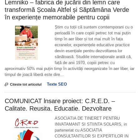
Lemniko – fabrica de jucării din lemn care
transformă Școala Altfel și Săptămâna Verde
în experiențe memorabile pentru copii
Știm cu toții că suntem comtemporani cu o
perioadă în care copiii petrec tot mai puțin
timp în aer liber și tot mai mult în fața
ecranelor, experiențele educative practice
devin esențiale pentru dezvoltarea lor
sănătoasă. Studiile internaționale arată că,
față de anii 1970, copiii petrec cu
aproximativ 50% mai puțin timp în activități neorganizate în aer liber, iar
timpul de joacă liberă este dire...
Texte SEO

Citeste tot articolul
COMUNICAT lnsare proiect: C.R.E.D. –
Calitate. Reusita. Educatie. Dezvoltare
ASOCIATIA DE TINERET PENTRU
INVATAMANT SI STIINTA SOLARIS, in
parteneriat cu ASOCIATIA
CONSULTANTILOR SI EXPERTILOR IN