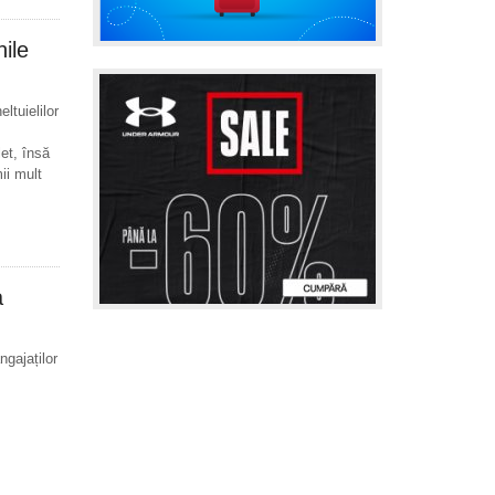
ile
ltuielilor
et, însă
ii mult
a
gajaților