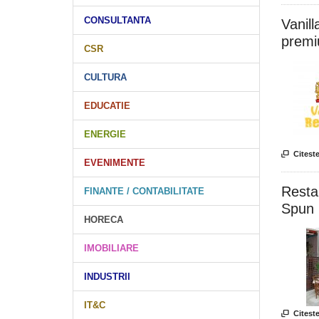
CONSULTANTA
Vanill
premi
CSR
CULTURA
EDUCATIE
ENERGIE

Citeste
EVENIMENTE
Resta
FINANTE / CONTABILITATE
Spun 
HORECA
IMOBILIARE
INDUSTRII
IT&C

Citeste