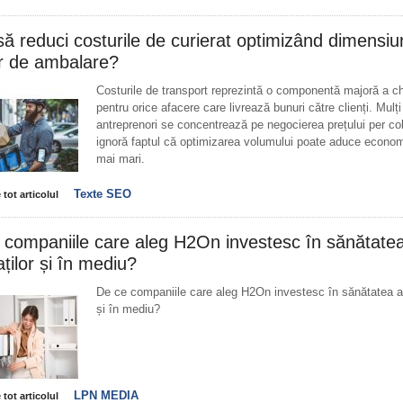
ă reduci costurile de curierat optimizând dimensiun
or de ambalare?
Costurile de transport reprezintă o componentă majoră a che
pentru orice afacere care livrează bunuri către clienți. Mulți
antreprenori se concentrează pe negocierea prețului per col
ignoră faptul că optimizarea volumului poate aduce econom
mai mari.
Texte SEO
 tot articolul
 companiile care aleg H2On investesc în sănătate
ților și în mediu?
De ce companiile care aleg H2On investesc în sănătatea an
și în mediu?
LPN MEDIA
 tot articolul