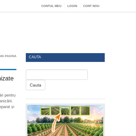
CONTUL MEU
LOGIN
CONT NOU
MA PAGINA
CAUTA
izate
Cauta
ri pentru
nizării.
eparat și