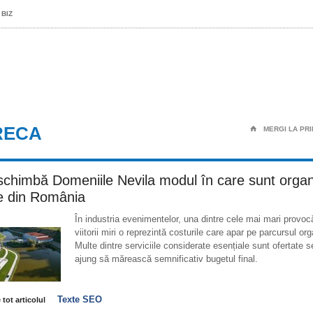
 BIZ
RECA
⌂
MERGI LA PRI
chimbă Domeniile Nevila modul în care sunt organ
le din România
În industria evenimentelor, una dintre cele mai mari provocă
viitorii miri o reprezintă costurile care apar pe parcursul orga
Multe dintre serviciile considerate esențiale sunt ofertate s
ajung să mărească semnificativ bugetul final.
Texte SEO
 tot articolul