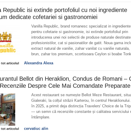
a Republic isi extinde portofoliul cu noi ingrediente
um dedicate cofetariei si gastronomiei
Vanilla Republic, brand romanesc specializat in ingredient
pentru cofetarie si gastronomie, isi extinde portofoliul prin
introducerea unei noi selectii de produse naturale destinate
profesionistilor, cat si pasionatilor de gatit. Noua gama inc
extract natural de vanilie, zahar vanilat cu vanilie naturala,
brun, zahar tos premium, scortisoara Ceylon si boabe Tonk
Alexandra Alexa
 tot articolul
urantul Bellot din Heraklion, Condus de Romani – 
Recenziile Despre Cele Mai Comandate Preparate
Acest restaurant se numește Bellot Meze Restaurant, situa
Gialeraki, la colțul străzii Karterou, în centrul Heraklionulu
în 2025, a primit deja distincția Travelers' Choice de la Tri
— un semn că recenziile constante și calitatea serviciului 
întâmplare.
cervatiuc alin
 tot articolul