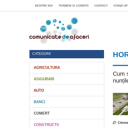
DESPRE NOI
TERMENI SI CONDITII
CONTACT
STAND UP
HO
CATEGORII
AGRICULTURA
Cum s
ASIGURARI
nunți
AUTO
BANCI
COMERT

Citeste
CONSTRUCTII