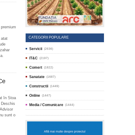
e premium
CATEGORII POPULARE
 atat
lude
Servicii
(2636)
 zahar
a.
IT&C
(2197)
Comert
(1822)
Sanatate
(1687)
Ce
Constructii
(1449)
Online
(1447)
t în Stoa
i. Deschis
Media / Comunicare
(1444)
pAdvisor
nu sunt o