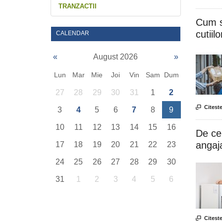
TRANZACTII
Cum s
cutiil
CALENDAR
«
August 2026
»
Lun
Mar
Mie
Joi
Vin
Sam
Dum
27
28
29
30
31
1
2

Citeste
3
4
5
6
7
8
9
10
11
12
13
14
15
16
De ce
angaja
17
18
19
20
21
22
23
24
25
26
27
28
29
30
31
1
2
3
4
5
6

Citeste