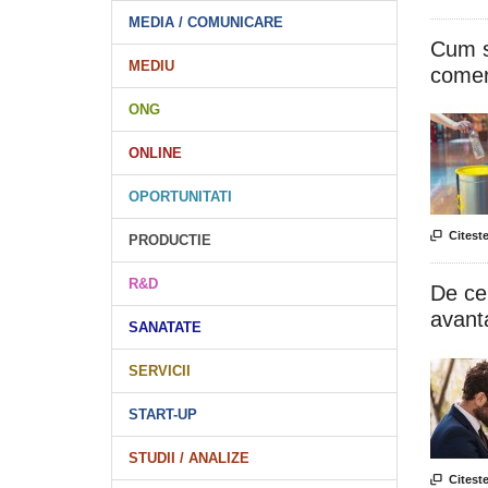
MEDIA / COMUNICARE
Cum să
MEDIU
comer
ONG
ONLINE
OPORTUNITATI

Citeste
PRODUCTIE
R&D
De ce 
avanta
SANATATE
SERVICII
START-UP
STUDII / ANALIZE

Citeste