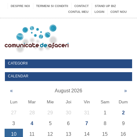
DESPRE NOI
TERMENI SI CONDITII
CONTACT
STAND UP BIZ
CONTUL MEU
LOGIN
CONT NOU
CATEGORII
CALENDAR
«
August 2026
»
Lun
Mar
Mie
Joi
Vin
Sam
Dum
27
28
29
30
31
1
2
3
4
5
6
7
8
9
10
11
12
13
14
15
16