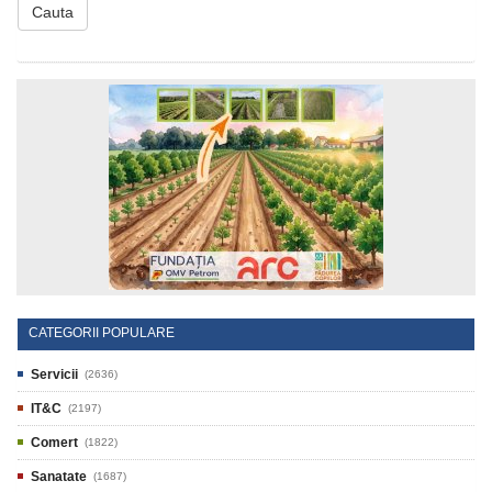
Cauta
CATEGORII POPULARE
Servicii
(2636)
IT&C
(2197)
Comert
(1822)
Sanatate
(1687)