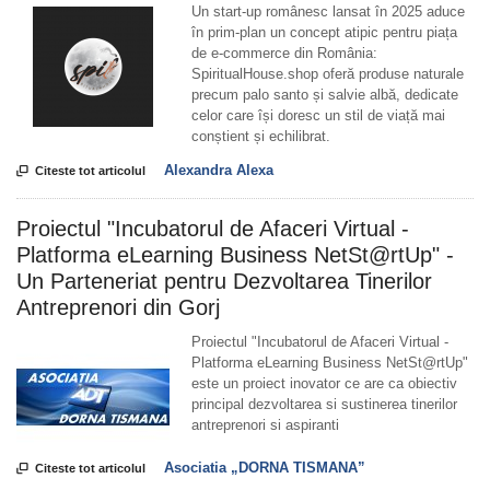
Un start-up românesc lansat în 2025 aduce
în prim-plan un concept atipic pentru piața
de e-commerce din România:
SpiritualHouse.shop oferă produse naturale
precum palo santo și salvie albă, dedicate
celor care își doresc un stil de viață mai
conștient și echilibrat.
Alexandra Alexa

Citeste tot articolul
Proiectul "Incubatorul de Afaceri Virtual -
Platforma eLearning Business NetSt@rtUp" -
Un Parteneriat pentru Dezvoltarea Tinerilor
Antreprenori din Gorj
Proiectul "Incubatorul de Afaceri Virtual -
Platforma eLearning Business NetSt@rtUp"
este un proiect inovator ce are ca obiectiv
principal dezvoltarea si sustinerea tinerilor
antreprenori si aspiranti
Asociatia „DORNA TISMANA”

Citeste tot articolul