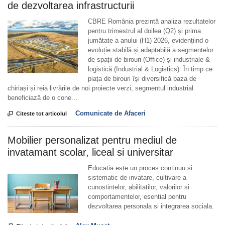
de dezvoltarea infrastructurii
CBRE România prezintă analiza rezultatelor
pentru trimestrul al doilea (Q2) și prima
jumătate a anului (H1) 2026, evidențiind o
evoluție stabilă și adaptabilă a segmentelor
de spații de birouri (Office) și industriale &
logistică (Industrial & Logistics). În timp ce
piața de birouri își diversifică baza de
chiriași și reia livrările de noi proiecte verzi, segmentul industrial
beneficiază de o cone...
Comunicate de Afaceri

Citeste tot articolul
Mobilier personalizat pentru mediul de
invatamant scolar, liceal si universitar
Educatia este un proces continuu si
sistematic de invatare, cultivare a
cunostintelor, abilitatilor, valorilor si
comportamentelor, esential pentru
dezvoltarea personala si integrarea sociala.