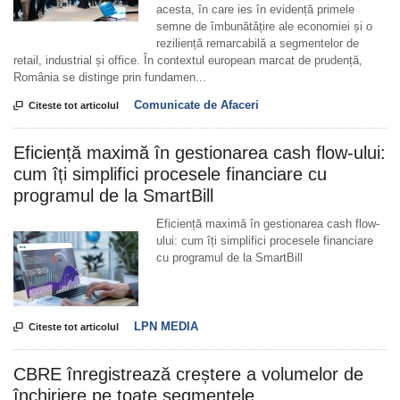
acesta, în care ies în evidență primele
semne de îmbunătățire ale economiei și o
reziliență remarcabilă a segmentelor de
retail, industrial și office. În contextul european marcat de prudență,
România se distinge prin fundamen...
Comunicate de Afaceri

Citeste tot articolul
Eficiență maximă în gestionarea cash flow-ului:
cum îți simplifici procesele financiare cu
programul de la SmartBill
Eficiență maximă în gestionarea cash flow-
ului: cum îți simplifici procesele financiare
cu programul de la SmartBill
LPN MEDIA

Citeste tot articolul
CBRE înregistrează creștere a volumelor de
închiriere pe toate segmentele