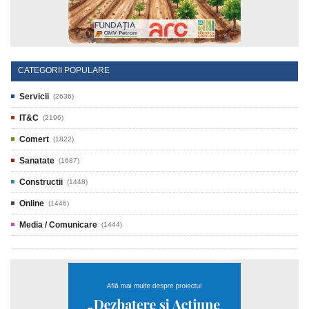
CATEGORII POPULARE
Servicii
(2636)
IT&C
(2196)
Comert
(1822)
Sanatate
(1687)
Constructii
(1448)
Online
(1446)
Media / Comunicare
(1444)