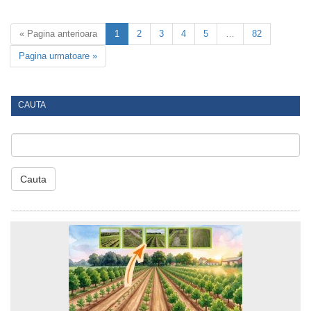
« Pagina anterioara
1
2
3
4
5
…
82
Pagina urmatoare »
CAUTA
Cauta