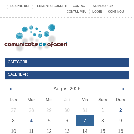
DESPRE NOI
TERMENI SI CONDITII
CONTACT
STAND UP BIZ
CONTUL MEU
LOGIN
CONT NOU
CATEGORII
CALENDAR
«
August 2026
»
Lun
Mar
Mie
Joi
Vin
Sam
Dum
27
28
29
30
31
1
2
3
4
5
6
7
8
9
10
11
12
13
14
15
16