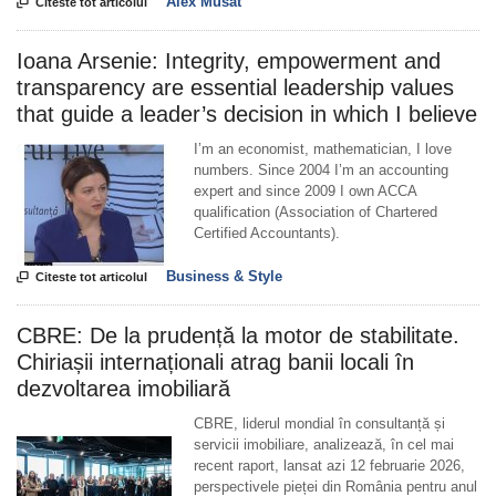
Alex Musat

Citeste tot articolul
Ioana Arsenie: Integrity, empowerment and
transparency are essential leadership values
that guide a leader’s decision in which I believe
I’m an economist, mathematician, I love
numbers. Since 2004 I’m an accounting
expert and since 2009 I own ACCA
qualification (Association of Chartered
Certified Accountants).
Business & Style

Citeste tot articolul
CBRE: De la prudență la motor de stabilitate.
Chiriașii internaționali atrag banii locali în
dezvoltarea imobiliară
CBRE, liderul mondial în consultanță și
servicii imobiliare, analizează, în cel mai
recent raport, lansat azi 12 februarie 2026,
perspectivele pieței din România pentru anul