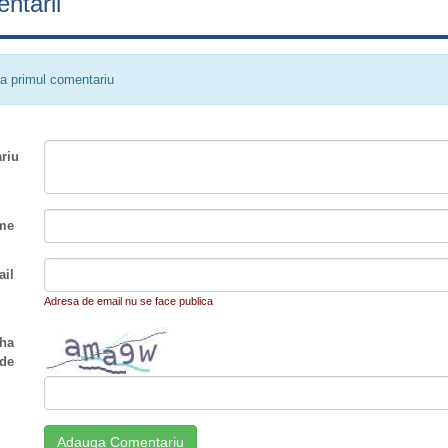
ntarii
a primul comentariu
riu
me
il
Adresa de email nu se face publica
ha
de