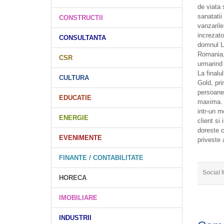
de viata s
sanatatii
CONSTRUCTII
vanzarile
increzato
CONSULTANTA
domnul Le
Romania, 
CSR
urmarind 
La finalu
CULTURA
Gold, pri
persoanel
EDUCATIE
maxima. 
intr-un m
ENERGIE
client si
doreste c
EVENIMENTE
priveste 
FINANTE / CONTABILITATE
Social 
HORECA
IMOBILIARE
INDUSTRII