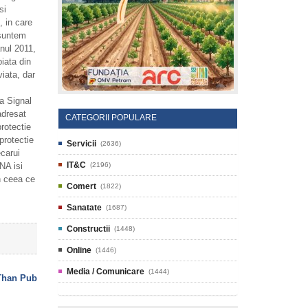
si
, in care
 suntem
anul 2011,
iata din
iata, dar
ia Signal
adresat
CATEGORII POPULARE
rotectie
protectie
Servicii
(2636)
ecarui
IT&C
NA isi
(2196)
n ceea ce
Comert
(1822)
Sanatate
(1687)
Constructii
(1448)
Online
(1446)
Media / Comunicare
(1444)
Than Pub