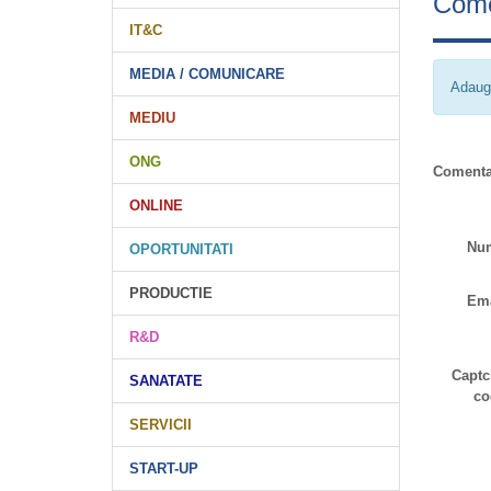
Come
IT&C
MEDIA / COMUNICARE
Adaug
MEDIU
ONG
Comenta
ONLINE
Nu
OPORTUNITATI
PRODUCTIE
Ema
R&D
Captc
SANATATE
co
SERVICII
START-UP