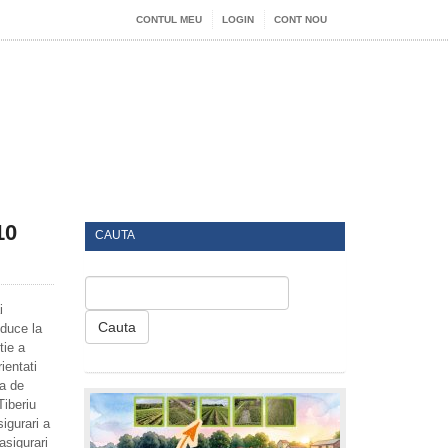
CONTUL MEU
LOGIN
CONT NOU
10
CAUTA
i
Cauta
 duce la
tie a
ientati
ta de
Tiberiu
igurari a
asigurari