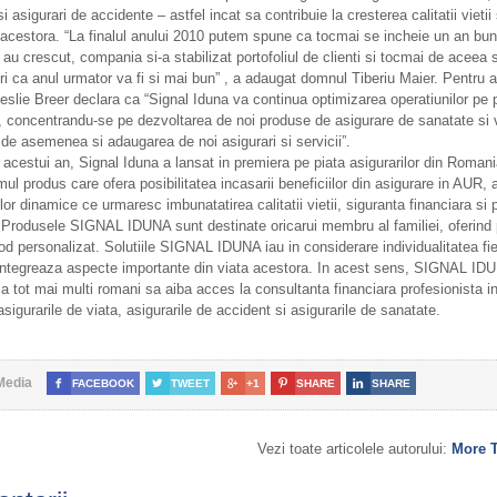
i asigurari de accidente – astfel incat sa contribuie la cresterea calitatii vietii 
 acestora. “La finalul anului 2010 putem spune ca tocmai se incheie un an bun
 au crescut, compania si-a stabilizat portofoliul de clienti si tocmai de aceea
ri ca anul urmator va fi si mai bun” , a adaugat domnul Tiberiu Maier. Pentru 
slie Breer declara ca “Signal Iduna va continua optimizarea operatiunilor pe p
concentrandu-se pe dezvoltarea de noi produse de asigurare de sanatate si v
de asemenea si adaugarea de noi asigurari si servicii”.
l acestui an, Signal Iduna a lansat in premiera pe piata asigurarilor din Roman
mul produs care ofera posibilitatea incasarii beneficiilor din asigurare in AUR, 
or dinamice ce urmaresc imbunatatirea calitatii vietii, siguranta financiara si p
Produsele SIGNAL IDUNA sunt destinate oricarui membru al familiei, oferind 
od personalizat. Solutiile SIGNAL IDUNA iau in considerare individualitatea fi
 integreaza aspecte importante din viata acestora. In acest sens, SIGNAL IDU
a tot mai multi romani sa aiba acces la consultanta financiara profesionista i
asigurarile de viata, asigurarile de accident si asigurarile de sanatate.
Media

FACEBOOK

TWEET

+1

SHARE

SHARE
Vezi toate articolele autorului:
More 