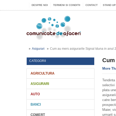
DESPRE NOI
TERMENI SI CONDITII
CONTACT
STAND UP
Asigurari
Cum au mers asigurarile Signal Iduna in anul 
Cum a
CATEGORII
More Th
AGRICULTURA
Tendinta 
ASIGURARI
selectivi
plata une
AUTO
asigurari
catre ben
BANCI
prospecti
Maier, v
urmarit s
COMERT