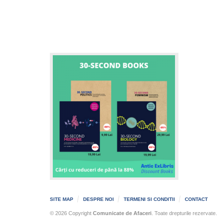
SITE MAP
DESPRE NOI
TERMENI SI CONDITII
CONTACT
© 2026 Copyright
Comunicate de Afaceri
. Toate drepturile rezervate.