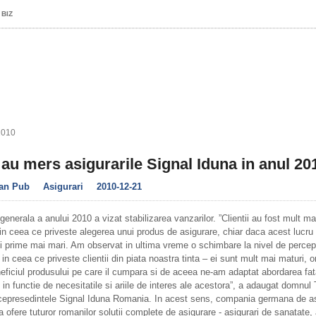
 BIZ
2010
u mers asigurarile Signal Iduna in anul 20
an Pub
Asigurari
2010-12-21
generala a anului 2010 a vizat stabilizarea vanzarilor. ”Clientii au fost mult ma
 in ceea ce priveste alegerea unui produs de asigurare, chiar daca acest lucru
i prime mai mari. Am observat in ultima vreme o schimbare la nivel de percep
i in ceea ce priveste clientii din piata noastra tinta – ei sunt mult mai maturi, or
eficiul produsului pe care il cumpara si de aceea ne-am adaptat abordarea fa
 in functie de necesitatile si ariile de interes ale acestora”, a adaugat domnul 
icepresedintele Signal Iduna Romania. In acest sens, compania germana de as
a ofere tuturor romanilor solutii complete de asigurare - asigurari de sanatate, 