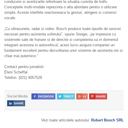
conducere si avertizarile referitoare la situatia curenta de trafic.
Conceptele multi-modale reprezinta o alta abordare pentru o utilizare
simpla. Aceste interfete reactioneaza la gesturi, atingere si comenzi
vocale.
„Cu ultrasunete, radar si video: Bosch produce toate tipurile de senzori
necesari pentru asistenta soferului”, spune Steiger, „iar impreuna cu
sistemele sale de franare si de directie si competenta sa in domeniul
integrarii acestora in autovehicul, acest lucru asigura companiei un
fundament excelent pentru dezvoltarea unor sisteme de asistenta noi si
chiar mai puternice.”
Contact pentru jurnalisti:
Eleni Scheffal
Telefon: (021) 4057529
Social Media

FACEBOOK

TWEET

+1

SHARE

SHARE
Vezi toate articolele autorului:
Robert Bosch SRL