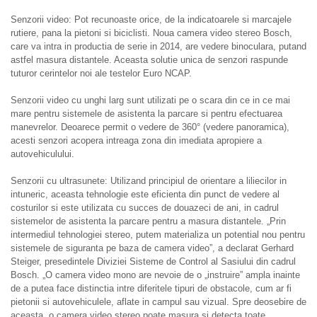
Senzorii video: Pot recunoaste orice, de la indicatoarele si marcajele
rutiere, pana la pietoni si biciclisti. Noua camera video stereo Bosch,
care va intra in productia de serie in 2014, are vedere binoculara, putand
astfel masura distantele. Aceasta solutie unica de senzori raspunde
tuturor cerintelor noi ale testelor Euro NCAP.
Senzorii video cu unghi larg sunt utilizati pe o scara din ce in ce mai
mare pentru sistemele de asistenta la parcare si pentru efectuarea
manevrelor. Deoarece permit o vedere de 360° (vedere panoramica),
acesti senzori acopera intreaga zona din imediata apropiere a
autovehiculului.
Senzorii cu ultrasunete: Utilizand principiul de orientare a liliecilor in
intuneric, aceasta tehnologie este eficienta din punct de vedere al
costurilor si este utilizata cu succes de douazeci de ani, in cadrul
sistemelor de asistenta la parcare pentru a masura distantele. „Prin
intermediul tehnologiei stereo, putem materializa un potential nou pentru
sistemele de siguranta pe baza de camera video”, a declarat Gerhard
Steiger, presedintele Diviziei Sisteme de Control al Sasiului din cadrul
Bosch. „O camera video mono are nevoie de o „instruire” ampla inainte
de a putea face distinctia intre diferitele tipuri de obstacole, cum ar fi
pietonii si autovehiculele, aflate in campul sau vizual. Spre deosebire de
aceasta, o camera video stereo poate masura si detecta toate