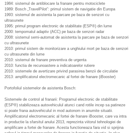
1984: sistemul de antiblocare la franare pentru motociclete
1989: Bosch „TravelPilot”: primul sistem de navigatie din Europa
1993: sistemul de asistenta la parcare pe baza de senzori cu
ultrasunete
1995: primul program electronic de stabilitate (ESP®) din lume
2000: tempomatul adaptiv (ACC) pe baza de senzori radar
2008: sistemul semi-automat de asistenta la parcare pe baza de senzori
cu ultrasunete
2010: primul sistem de monitorizare a unghiului mort pe baza de senzori
cu ultrasunete din lume
2010: sistemul de franare preventiva de urgenta
2010: functia de recunoastere a indicatoarelor rutiere
2010: sistemele de avertizare privind parasirea benzii de circulatie
2013: amplificatorul electromecanic al fortei de franare (iBooster)
Portofoliul sistemelor de asistenta Bosch:
Sistemele de control al franarii: Programul electronic de stabilitate
(ESP®) stabilizeaza autovehiculul atunci cand rotile incep sa patineze
si poate frana autovehiculul in mod autonom in anumite situatii.
Amplificatorul electromecanic al fortei de franare iBooster, care va intra
in productie la sfarsitul anului 2013, reprezinta viitorul tehnologiei de
amplificare a fortei de franare. Acesta functioneaza fara vid si sprijina