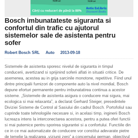
Bosch imbunatateste siguranta si
confortul din trafic cu ajutorul
sistemelor sale de asistenta pentru
sofer
Robert Bosch SRL
Auto
2013-09-18
Sistemele de asistenta sporesc nivelul de siguranta in timpul
conducerii, avertizand si sprijinind soferii aflati in situatii critice. De
asemenea, acestea au in grija sarcinile monotone, repetitive. Fiind unul
dintre principalii furnizori de componente auto la nivel mondial, Bosch
depune eforturi permanente pentru imbunatatirea continua a acestor
sisteme. „Sistemele de asistenta asigura o conducere mai sigura, mai
ecologica si mai relaxanta”, a declarat Gerhard Steiger, presedintele
Diviziei Sisteme de Control al Sasiului din cadrul Bosch. Portofoliul sau
cuprinde toate tehnologiile necesare si, in acelasi timp, inginerii Bosch
lucreaza intens la interconectarea acestora, pentru a putea oferi functii
si mai puternice pentru sporirea sigurantei si a confortului. Functiile din
ce in ce mai automatizate de conducere vor constitui adevarate pietre
de temelie la realizarea „viziunii zero” a concernului german, obiectivul