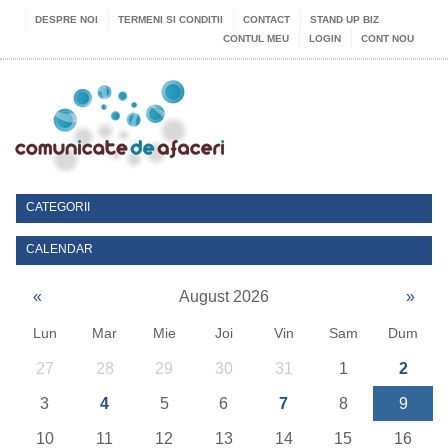
DESPRE NOI
TERMENI SI CONDITII
CONTACT
STAND UP BIZ
CONTUL MEU
LOGIN
CONT NOU
CATEGORII
CALENDAR
«
August 2026
»
Lun
Mar
Mie
Joi
Vin
Sam
Dum
27
28
29
30
31
1
2
3
4
5
6
7
8
9
10
11
12
13
14
15
16