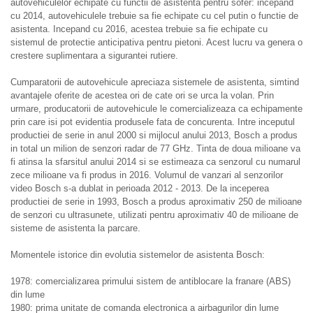
autovehiculelor echipate cu functii de asistenta pentru sofer: incepand
cu 2014, autovehiculele trebuie sa fie echipate cu cel putin o functie de
asistenta. Incepand cu 2016, acestea trebuie sa fie echipate cu
sistemul de protectie anticipativa pentru pietoni. Acest lucru va genera o
crestere suplimentara a sigurantei rutiere.
Cumparatorii de autovehicule apreciaza sistemele de asistenta, simtind
avantajele oferite de acestea ori de cate ori se urca la volan. Prin
urmare, producatorii de autovehicule le comercializeaza ca echipamente
prin care isi pot evidentia produsele fata de concurenta. Intre inceputul
productiei de serie in anul 2000 si mijlocul anului 2013, Bosch a produs
in total un milion de senzori radar de 77 GHz. Tinta de doua milioane va
fi atinsa la sfarsitul anului 2014 si se estimeaza ca senzorul cu numarul
zece milioane va fi produs in 2016. Volumul de vanzari al senzorilor
video Bosch s-a dublat in perioada 2012 - 2013. De la inceperea
productiei de serie in 1993, Bosch a produs aproximativ 250 de milioane
de senzori cu ultrasunete, utilizati pentru aproximativ 40 de milioane de
sisteme de asistenta la parcare.
Momentele istorice din evolutia sistemelor de asistenta Bosch:
1978: comercializarea primului sistem de antiblocare la franare (ABS)
din lume
1980: prima unitate de comanda electronica a airbagurilor din lume