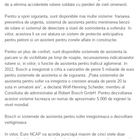
de a elimina accidentele rutiere soldate cu pierderi de vieti omenesti.
Pentru a spori siguranta, sunt disponibile mai multe sisteme: franarea
preventiva de urgenta, sistemul de asistenta pentru mentinerea benzii
de rulare si sistemul de detectare a starii de somnolenta a soferului. In
viitor, acestora li se vor alatura un sistem de protectie anticipativa
pentru pietoni si un asistent pentru zonele aflate in constructie.
Pentru un plus de confort, sunt disponibile sistemele de asistenta la
parcare si de vizibilitate pe timp de noapte, recunoasterea indicatoarelor
rutiere si, in viitor, o functie de asistenta pentru traficul aglomerat. In
2012, Bosch a inregistrat o cifra a vanzarilor de peste 5 miliarde de euro
pentru sistemele de asistenta si de siguranta. „Piata sistemelor de
asistenta pentru sofer va inregistra o crestere anuala de peste 20 la
suta in urmatorii ani”, a declarat Wolf-Henning Scheider, membru al
Consiliului de administratie al Robert Bosch GmbH. Pentru dezvoltarea
acestor sisteme lucreaza un numar de aproximativ 5.000 de ingineri la
nivel mondial.
Bosch si sistemele de asistenta pentru sofer inregistreaza o dezvoltare
vertiginoasa
In viitor, Euro NCAP va acorda punctajul maxim de cinci stele doar