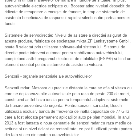
soferul in timpul manevrelor de franare in functie de situatie. In plus,
autovehiculele electrice echipate cu iBooster ating niveluri deosebit de
ridicate de recuperare a energiei de franare, in timp ce sistemele de
asistenta beneficiaza de raspunsul rapid si silentios din partea acestei
functii.
Sistemele de servodirectie: Nivelul de asistare a directiei asigurat de
aceste produse, fabricate de societatea mixta ZF Lenksysteme GmbH,
poate fi selectat prin utilizarea software-ului sistemului. Sistemul de
directie poate interveni automat pentru stabilizarea autovehiculului,
completand astfel programul electronic de stabilitate (ESP®) si fiind un
element esential pentru sistemele de asistenta viitoare.
Senzorii - organele senzoriale ale autovehiculelor
Senzorii radar: Masoara cu precizie distanta la care se afla si viteza cu
care se deplaseaza alte autovehicule pe o raza de peste 200 de metri,
constituind astfel baza ideala pentru tempomatul adaptiv si sistemele
de franare preventiva de urgenta. Pentru senzorii sai radar, Bosch
utilizeaza exclusiv banda de frecventa de inalta capacitate de 77 GHz,
care a fost alocata permanent aplicatiilor auto pe plan mondial. In anul
2013 a fost lansata o noua generatie de senzori radar cu raza medie de
actiune si un nivel ridicat de rentabilitate, ce pot fi utilizati pentru partea
din fata si cea din spate a autovehiculelor.