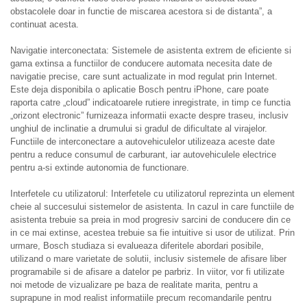
obstacolele doar in functie de miscarea acestora si de distanta”, a
continuat acesta.
Navigatie interconectata: Sistemele de asistenta extrem de eficiente si
gama extinsa a functiilor de conducere automata necesita date de
navigatie precise, care sunt actualizate in mod regulat prin Internet.
Este deja disponibila o aplicatie Bosch pentru iPhone, care poate
raporta catre „cloud” indicatoarele rutiere inregistrate, in timp ce functia
„orizont electronic” furnizeaza informatii exacte despre traseu, inclusiv
unghiul de inclinatie a drumului si gradul de dificultate al virajelor.
Functiile de interconectare a autovehiculelor utilizeaza aceste date
pentru a reduce consumul de carburant, iar autovehiculele electrice
pentru a-si extinde autonomia de functionare.
Interfetele cu utilizatorul: Interfetele cu utilizatorul reprezinta un element
cheie al succesului sistemelor de asistenta. In cazul in care functiile de
asistenta trebuie sa preia in mod progresiv sarcini de conducere din ce
in ce mai extinse, acestea trebuie sa fie intuitive si usor de utilizat. Prin
urmare, Bosch studiaza si evalueaza diferitele abordari posibile,
utilizand o mare varietate de solutii, inclusiv sistemele de afisare liber
programabile si de afisare a datelor pe parbriz. In viitor, vor fi utilizate
noi metode de vizualizare pe baza de realitate marita, pentru a
suprapune in mod realist informatiile precum recomandarile pentru