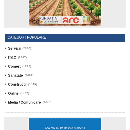
CATEGORII POPULARE
Servicii
(2636)
IT&C
(2197)
Comert
(1822)
Sanatate
(1687)
Constructii
(1449)
Online
(1447)
Media / Comunicare
(1444)