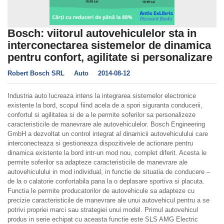
Bosch: viitorul autovehiculelor sta in
interconectarea sistemelor de dinamica
pentru confort, agilitate si personalizare
Robert Bosch SRL
Auto
2014-08-12
Industria auto lucreaza intens la integrarea sistemelor electronice
existente la bord, scopul fiind acela de a spori siguranta conducerii,
confortul si agilitatea si de a le permite soferilor sa personalizeze
caracteristicile de manevrare ale autovehiculelor. Bosch Engineering
GmbH a dezvoltat un control integrat al dinamicii autovehiculului care
interconecteaza si gestioneaza dispozitivele de actionare pentru
dinamica existente la bord intr-un mod nou, complet diferit. Acesta le
permite soferilor sa adapteze caracteristicile de manevrare ale
autovehiculului in mod individual, in functie de situatia de conducere –
de la o calatorie confortabila pana la o deplasare sportiva si placuta.
Functia le permite producatorilor de autovehicule sa adapteze cu
precizie caracteristicile de manevrare ale unui autovehicul pentru a se
potrivi propriei marci sau strategiei unui model. Primul autovehicul
produs in serie echipat cu aceasta functie este SLS AMG Electric