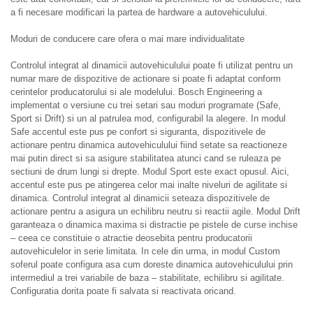
a fi necesare modificari la partea de hardware a autovehiculului.
Moduri de conducere care ofera o mai mare individualitate
Controlul integrat al dinamicii autovehiculului poate fi utilizat pentru un
numar mare de dispozitive de actionare si poate fi adaptat conform
cerintelor producatorului si ale modelului. Bosch Engineering a
implementat o versiune cu trei setari sau moduri programate (Safe,
Sport si Drift) si un al patrulea mod, configurabil la alegere. In modul
Safe accentul este pus pe confort si siguranta, dispozitivele de
actionare pentru dinamica autovehiculului fiind setate sa reactioneze
mai putin direct si sa asigure stabilitatea atunci cand se ruleaza pe
sectiuni de drum lungi si drepte. Modul Sport este exact opusul. Aici,
accentul este pus pe atingerea celor mai inalte niveluri de agilitate si
dinamica. Controlul integrat al dinamicii seteaza dispozitivele de
actionare pentru a asigura un echilibru neutru si reactii agile. Modul Drift
garanteaza o dinamica maxima si distractie pe pistele de curse inchise
– ceea ce constituie o atractie deosebita pentru producatorii
autovehiculelor in serie limitata. In cele din urma, in modul Custom
soferul poate configura asa cum doreste dinamica autovehiculului prin
intermediul a trei variabile de baza – stabilitate, echilibru si agilitate.
Configuratia dorita poate fi salvata si reactivata oricand.