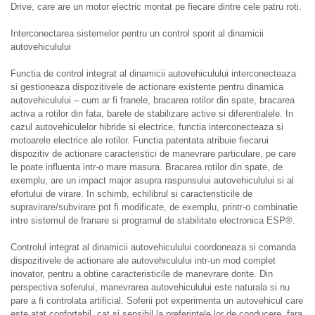
Drive, care are un motor electric montat pe fiecare dintre cele patru roti.
Interconectarea sistemelor pentru un control sporit al dinamicii
autovehiculului
Functia de control integrat al dinamicii autovehiculului interconecteaza
si gestioneaza dispozitivele de actionare existente pentru dinamica
autovehiculului – cum ar fi franele, bracarea rotilor din spate, bracarea
activa a rotilor din fata, barele de stabilizare active si diferentialele. In
cazul autovehiculelor hibride si electrice, functia interconecteaza si
motoarele electrice ale rotilor. Functia patentata atribuie fiecarui
dispozitiv de actionare caracteristici de manevrare particulare, pe care
le poate influenta intr-o mare masura. Bracarea rotilor din spate, de
exemplu, are un impact major asupra raspunsului autovehiculului si al
efortului de virare. In schimb, echilibrul si caracteristicile de
supravirare/subvirare pot fi modificate, de exemplu, printr-o combinatie
intre sistemul de franare si programul de stabilitate electronica ESP®.
Controlul integrat al dinamicii autovehiculului coordoneaza si comanda
dispozitivele de actionare ale autovehiculului intr-un mod complet
inovator, pentru a obtine caracteristicile de manevrare dorite. Din
perspectiva soferului, manevrarea autovehiculului este naturala si nu
pare a fi controlata artificial. Soferii pot experimenta un autovehicul care
este atat confortabil, cat si sensibil la preferintele lor de conducere, fara