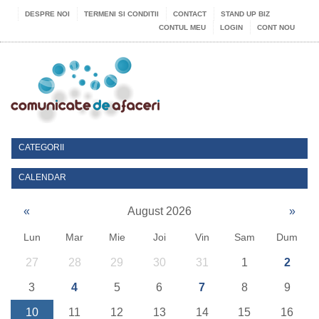
DESPRE NOI
TERMENI SI CONDITII
CONTACT
STAND UP BIZ
CONTUL MEU
LOGIN
CONT NOU
CATEGORII
CALENDAR
«
August 2026
»
Lun
Mar
Mie
Joi
Vin
Sam
Dum
27
28
29
30
31
1
2
3
4
5
6
7
8
9
10
11
12
13
14
15
16