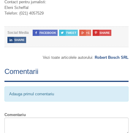
Contact pentru jurnalisti:
Eleni Scheffal
Telefon: (021) 4057529
Social Media

FACEBOOK

TWEET

+1

SHARE

SHARE
Vezi toate articolele autorului:
Robert Bosch SRL
Comentarii
Adauga primul comentariu
Comentariu