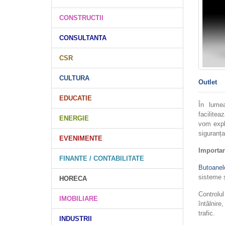
CONSTRUCTII
CONSULTANTA
CSR
CULTURA
Outlet
EDUCATIE
În lumea
facilitea
ENERGIE
vom explo
siguranța
EVENIMENTE
Importan
FINANTE / CONTABILITATE
Butoanele
sisteme ș
HORECA
Controlul
IMOBILIARE
întâlnire
trafic.
INDUSTRII