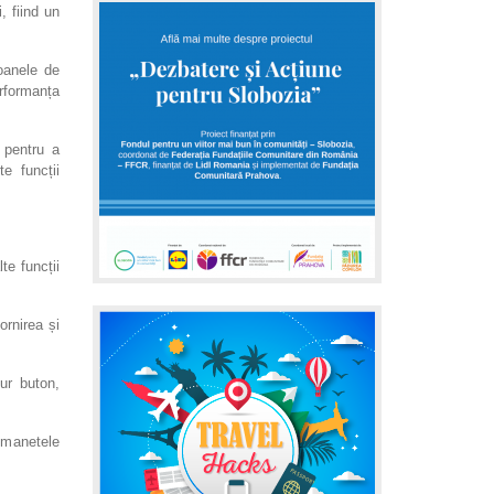
, fiind un
oanele de
erformanța
i pentru a
e funcții
te funcții
ornirea și
ur buton,
 manetele