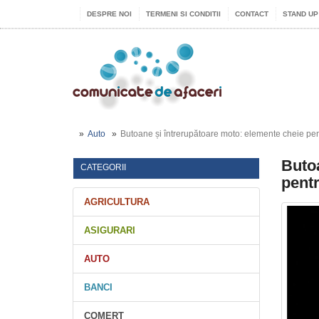
DESPRE NOI
TERMENI SI CONDITII
CONTACT
STAND UP
Auto
Butoane și întrerupătoare moto: elemente cheie pent
Butoa
CATEGORII
pentr
AGRICULTURA
ASIGURARI
AUTO
BANCI
COMERT