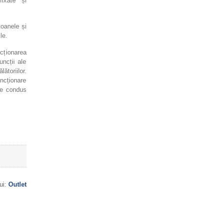
fixate și
toanele și
le.
cționarea
uncții ale
ătoriilor.
uncționare
 de condus
lui:
Outlet