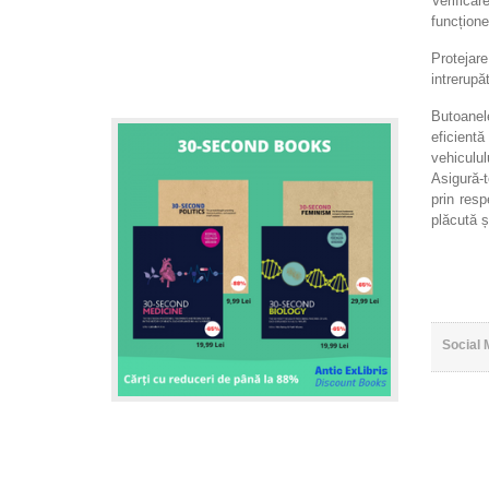
Verifica
funcțione
Protejare
intrerupă
Butoanel
eficientă
vehiculul
Asigură-t
prin resp
plăcută ș
Social 