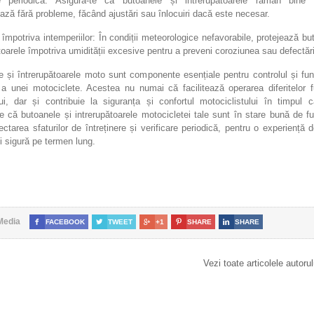
re periodică: Asigură-te că butoanele și intrerupătoarele rămân bine 
ază fără probleme, făcând ajustări sau înlocuiri dacă este necesar.
 împotriva intemperiilor: În condiții meteorologice nefavorabile, protejează bu
toarele împotriva umidității excesive pentru a preveni coroziunea sau defectări
e și întrerupătoarele moto sunt componente esențiale pentru controlul și fun
 a unei motociclete. Acestea nu numai că facilitează operarea diferitelor f
ui, dar și contribuie la siguranța și confortul motociclistului în timpul căl
e că butoanele și intrerupătoarele motocicletei tale sunt în stare bună de f
ectarea sfaturilor de întreținere și verificare periodică, pentru o experiență
i sigură pe termen lung.
Media

FACEBOOK

TWEET

+1

SHARE

SHARE
Vezi toate articolele autoru