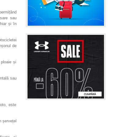
permițând
ăsare sau
hiar și în
ocicletei
anșonul de
 ploaie și
ntală sau
oto, este
n șervețel