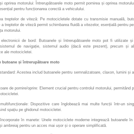
și oprirea motorului: Întrerupătoarele moto permit pornirea și oprirea motorului
sențial pentru funcționarea corectă a vehiculului.
a treptelor de viteză: Pe motocicletele dotate cu transmisie manuală, but
a treptelor de viteză permit schimbarea fluidă a vitezelor, esențială pentru p
nța motorului.
 electronicii de bord: Butoanele și întrerupătoarele moto pot fi utilizate ș
 sistemul de navigație, sistemul audio (dacă este prezent), precum și alt
ce ale motocicletei.
e butoane și întrerupătoare moto
tandard: Acestea includ butoanele pentru semnalizatoare, claxon, lumini și al
toare de pornire/oprire: Element crucial pentru controlul motorului, permitând p
otocicletei.
multifuncționale: Dispozitive care înglobează mai multe funcții într-un sing
nd spațiu pe ghidonul motocicletei.
încorporate în manete: Unele motociclete moderne integrează butoanele în
și ambreiaj pentru un acces mai ușor și o operare simplificată.