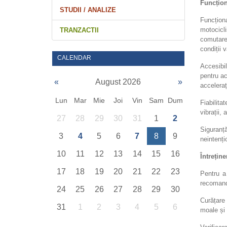
Funcțion
STUDII / ANALIZE
Funcțion
motocicl
TRANZACTII
comutare.
condiții 
CALENDAR
Accesibi
pentru ac
«
August 2026
»
acceleraț
Lun
Mar
Mie
Joi
Vin
Sam
Dum
Fiabilita
vibrații,
27
28
29
30
31
1
2
Siguranț
3
4
5
6
7
8
9
neintenți
10
11
12
13
14
15
16
Întrețin
17
18
19
20
21
22
23
Pentru a
recomanda
24
25
26
27
28
29
30
Curățare 
31
1
2
3
4
5
6
moale și 