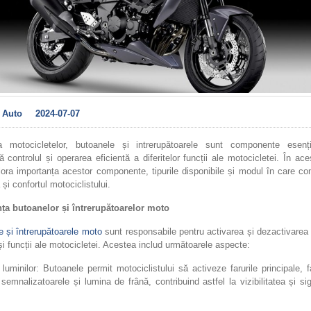
Auto
2024-07-07
 motocicletelor, butoanele și intrerupătoarele sunt componente esenț
ză controlul și operarea eficientă a diferitelor funcții ale motocicletei. În aces
ra importanța acestor componente, tipurile disponibile și modul în care con
 și confortul motociclistului.
ța butoanelor și întrerupătoarelor moto
 și întrerupătoarele moto
sunt responsabile pentru activarea și dezactivarea d
i funcții ale motocicletei. Acestea includ următoarele aspecte:
 luminilor: Butoanele permit motociclistului să activeze farurile principale, f
, semnalizatoarele și lumina de frână, contribuind astfel la vizibilitatea și si