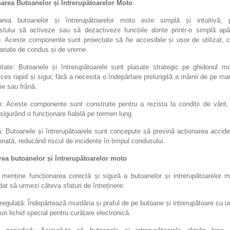
area Butoanelor și Intrerupătoarelor Moto
area butoanelor și întrerupătoarelor moto este simplă și intuitivă, 
istului să activeze sau să dezactiveze funcțiile dorite printr-o simplă ap
 Aceste componente sunt proiectate să fie accesibile și ușor de utilizat, c
variate de condus și de vreme.
litate: Butoanele și întrerupătoarele sunt plasate strategic pe ghidonul mot
ces rapid și sigur, fără a necesita o îndepărtare prelungită a mâinii de pe m
ie sau frână.
te: Aceste componente sunt construite pentru a rezista la condiții de vânt,
 asigurând o funcționare fiabilă pe termen lung.
ă: Butoanele și întrerupătoarele sunt concepute să prevină acționarea accide
onată, reducând riscul de incidente în timpul condusului.
erea butoanelor și întrerupătoarelor moto
 menține funcționarea corectă și sigură a butoanelor și intrerupătoarelor m
t să urmezi câteva sfaturi de întreținere:
regulată: Îndepărtează murdăria și praful de pe butoane și intrerupătoare cu u
un lichid special pentru curățare electronică.