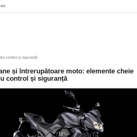
 BIZ
ru control și siguranță
ne și întrerupătoare moto: elemente cheie
u control și siguranță