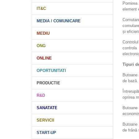
Pornirea 
IT&C
element e
Comutare
MEDIA / COMUNICARE
comutare 
și eficie
MEDIU
Controlul
ONG
controla
electroni
ONLINE
Tipuri d
OPORTUNITATI
Butoane s
de bază.
PRODUCTIE
Întrerupă
R&D
oprirea m
Butoane 
SANATATE
economisi
SERVICII
Butoane 
de frână 
START-UP