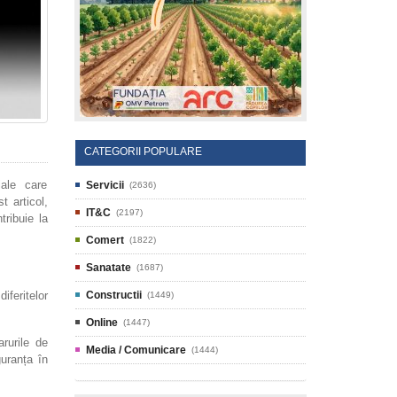
CATEGORII POPULARE
iale care
Servicii
(2636)
t articol,
IT&C
(2197)
tribuie la
Comert
(1822)
Sanatate
(1687)
iferitelor
Constructii
(1449)
Online
(1447)
arurile de
Media / Comunicare
(1444)
guranța în