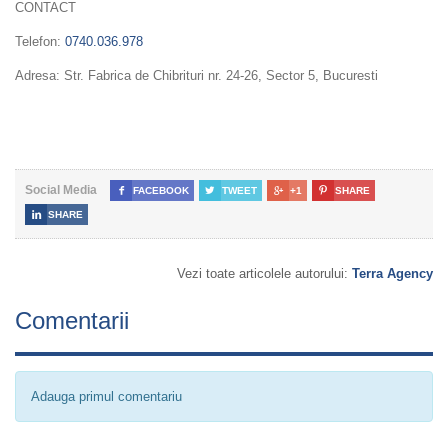
CONTACT
Telefon:
0740.036.978
Adresa: Str. Fabrica de Chibrituri nr. 24-26, Sector 5, Bucuresti
Social Media

FACEBOOK

TWEET

+1

SHARE

SHARE
Vezi toate articolele autorului:
Terra Agency
Comentarii
Adauga primul comentariu