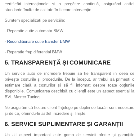
certificări internaționale și o pregătire continuă, asigurând astfel
standarde înalte de calitate în fiecare intervenție.
Sumtem specializati pe serviciile:
- Reparatie cutie automata BMW
-
Reconditionare cutie transfer BMW
- Reparatie frup diferential BMW
5. TRANSPARENȚĂ ȘI COMUNICARE
Un service auto de încredere trebuie să fie transparent în ceea ce
privește costurile și procedurile. De la început, ar trebui să primești o
estimare clară a costurilor și să fii informat despre toate opțiunile
disponibile. Comunicarea deschisă cu clienții este un aspect esențial la
BVL Master Tuning.
Ne asigurăm că fiecare client înțelege pe deplin ce lucrări sunt necesare
și de ce, oferindu-le astfel încredere și liniște.
6. SERVICII SUPLIMENTARE ȘI GARANȚII
Un alt aspect important este gama de servicii oferite și garanțiile