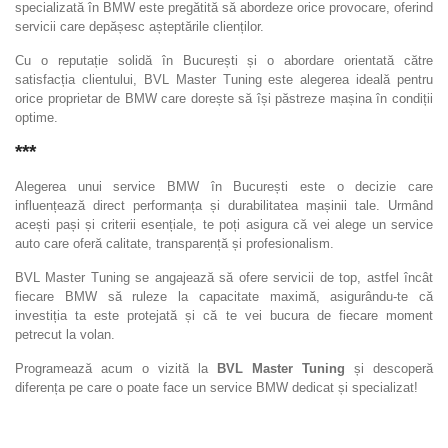
specializată în BMW este pregătită să abordeze orice provocare, oferind
servicii care depășesc așteptările clienților.
Cu o reputație solidă în București și o abordare orientată către
satisfacția clientului, BVL Master Tuning este alegerea ideală pentru
orice proprietar de BMW care dorește să își păstreze mașina în condiții
optime.
***
Alegerea unui service BMW în București este o decizie care
influențează direct performanța și durabilitatea mașinii tale. Urmând
acești pași și criterii esențiale, te poți asigura că vei alege un service
auto care oferă calitate, transparență și profesionalism.
BVL Master Tuning se angajează să ofere servicii de top, astfel încât
fiecare BMW să ruleze la capacitate maximă, asigurându-te că
investiția ta este protejată și că te vei bucura de fiecare moment
petrecut la volan.
Programează acum o vizită la
BVL Master Tuning
și descoperă
diferența pe care o poate face un service BMW dedicat și specializat!