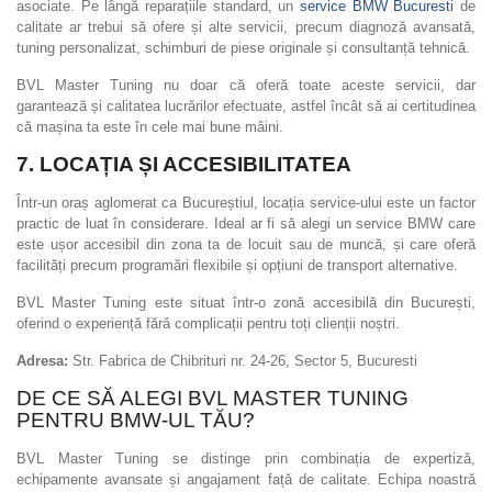
asociate. Pe lângă reparațiile standard, un
service BMW Bucuresti
de
calitate ar trebui să ofere și alte servicii, precum diagnoză avansată,
tuning personalizat, schimburi de piese originale și consultanță tehnică.
BVL Master Tuning nu doar că oferă toate aceste servicii, dar
garantează și calitatea lucrărilor efectuate, astfel încât să ai certitudinea
că mașina ta este în cele mai bune mâini.
7. LOCAȚIA ȘI ACCESIBILITATEA
Într-un oraș aglomerat ca Bucureștiul, locația service-ului este un factor
practic de luat în considerare. Ideal ar fi să alegi un service BMW care
este ușor accesibil din zona ta de locuit sau de muncă, și care oferă
facilități precum programări flexibile și opțiuni de transport alternative.
BVL Master Tuning este situat într-o zonă accesibilă din București,
oferind o experiență fără complicații pentru toți clienții noștri.
Adresa:
Str. Fabrica de Chibrituri nr. 24-26, Sector 5, Bucuresti
DE CE SĂ ALEGI BVL MASTER TUNING
PENTRU BMW-UL TĂU?
BVL Master Tuning se distinge prin combinația de expertiză,
echipamente avansate și angajament față de calitate. Echipa noastră