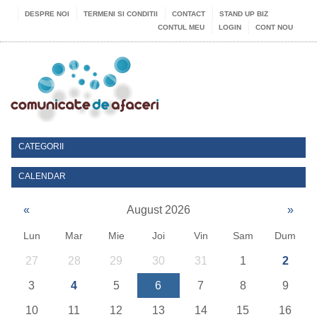
DESPRE NOI
TERMENI SI CONDITII
CONTACT
STAND UP BIZ
CONTUL MEU
LOGIN
CONT NOU
CATEGORII
CALENDAR
«
August 2026
»
Lun
Mar
Mie
Joi
Vin
Sam
Dum
27
28
29
30
31
1
2
3
4
5
6
7
8
9
10
11
12
13
14
15
16