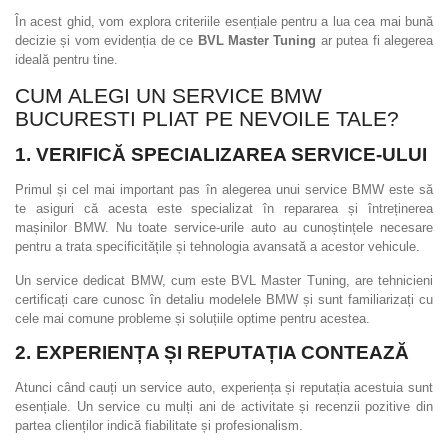
În acest ghid, vom explora criteriile esențiale pentru a lua cea mai bună
decizie și vom evidenția de ce
BVL Master Tuning
ar putea fi alegerea
ideală pentru tine.
CUM ALEGI UN SERVICE BMW
BUCURESTI PLIAT PE NEVOILE TALE?
1. VERIFICĂ SPECIALIZAREA SERVICE-ULUI
Primul și cel mai important pas în alegerea unui service BMW este să
te asiguri că acesta este specializat în repararea și întreținerea
mașinilor BMW. Nu toate service-urile auto au cunoștințele necesare
pentru a trata specificitățile și tehnologia avansată a acestor vehicule.
Un service dedicat BMW, cum este BVL Master Tuning, are tehnicieni
certificați care cunosc în detaliu modelele BMW și sunt familiarizați cu
cele mai comune probleme și soluțiile optime pentru acestea.
2. EXPERIENȚA ȘI REPUTAȚIA CONTEAZĂ
Atunci când cauți un service auto, experiența și reputația acestuia sunt
esențiale. Un service cu mulți ani de activitate și recenzii pozitive din
partea clienților indică fiabilitate și profesionalism.