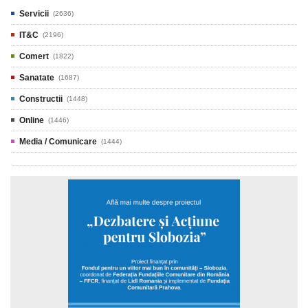
Servicii
(2636)
IT&C
(2196)
Comert
(1822)
Sanatate
(1687)
Constructii
(1448)
Online
(1446)
Media / Comunicare
(1444)