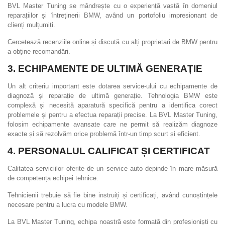
BVL Master Tuning se mândrește cu o experiență vastă în domeniul
reparațiilor și întreținerii BMW, având un portofoliu impresionant de
clienți mulțumiți.
Cercetează recenziile online și discută cu alți proprietari de BMW pentru
a obține recomandări.
3. ECHIPAMENTE DE ULTIMĂ GENERAȚIE
Un alt criteriu important este dotarea service-ului cu echipamente de
diagnoză și reparație de ultimă generație. Tehnologia BMW este
complexă și necesită aparatură specifică pentru a identifica corect
problemele și pentru a efectua reparații precise. La BVL Master Tuning,
folosim echipamente avansate care ne permit să realizăm diagnoze
exacte și să rezolvăm orice problemă într-un timp scurt și eficient.
4. PERSONALUL CALIFICAT ȘI CERTIFICAT
Calitatea serviciilor oferite de un service auto depinde în mare măsură
de competența echipei tehnice.
Tehnicienii trebuie să fie bine instruiți și certificați, având cunoștințele
necesare pentru a lucra cu modele BMW.
La BVL Master Tuning, echipa noastră este formată din profesioniști cu