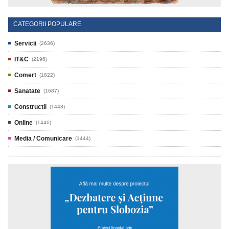
CATEGORII POPULARE
Servicii
(2636)
IT&C
(2196)
Comert
(1822)
Sanatate
(1687)
Constructii
(1448)
Online
(1446)
Media / Comunicare
(1444)