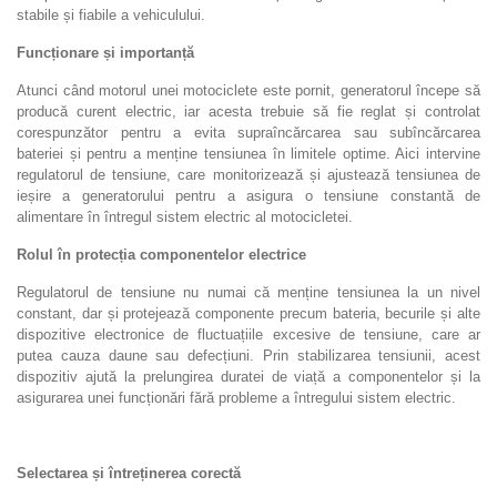
stabile și fiabile a vehiculului.
Funcționare și importanță
Atunci când motorul unei motociclete este pornit, generatorul începe să
producă curent electric, iar acesta trebuie să fie reglat și controlat
corespunzător pentru a evita supraîncărcarea sau subîncărcarea
bateriei și pentru a menține tensiunea în limitele optime. Aici intervine
regulatorul de tensiune, care monitorizează și ajustează tensiunea de
ieșire a generatorului pentru a asigura o tensiune constantă de
alimentare în întregul sistem electric al motocicletei.
Rolul în protecția componentelor electrice
Regulatorul de tensiune nu numai că menține tensiunea la un nivel
constant, dar și protejează componente precum bateria, becurile și alte
dispozitive electronice de fluctuațiile excesive de tensiune, care ar
putea cauza daune sau defecțiuni. Prin stabilizarea tensiunii, acest
dispozitiv ajută la prelungirea duratei de viață a componentelor și la
asigurarea unei funcționări fără probleme a întregului sistem electric.
Selectarea și întreținerea corectă