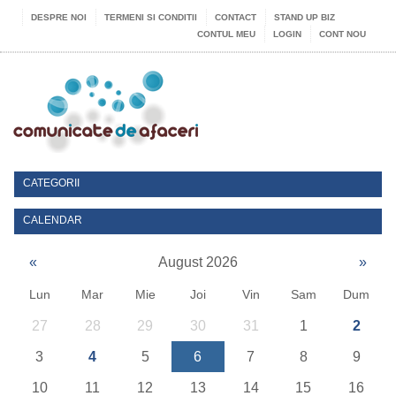
DESPRE NOI
TERMENI SI CONDITII
CONTACT
STAND UP BIZ
CONTUL MEU
LOGIN
CONT NOU
CATEGORII
CALENDAR
«
August 2026
»
Lun
Mar
Mie
Joi
Vin
Sam
Dum
27
28
29
30
31
1
2
3
4
5
6
7
8
9
10
11
12
13
14
15
16