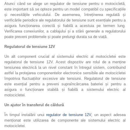
Atunci când se alege un regulator de tensiune pentru o motocicletă,
este important să se opteze pentru un model compatibil cu specificațiile
și necesitățile vehiculului. De asemenea, întreținerea regulată și
verificările periodice ale regulatorului de tensiune sunt esențiale pentru a
asigura funcționarea corectă și fiabilă a acestuia pe termen lung.
Verificarea conexiunilor, a cablajului și a stării generale a regulatorului
poate preveni problemele și poate prelungi durata sa de viață.
Regulatorul de tensiune 12V
Un alt component crucial al sistemului electric al motocicletei este
regulatorul de tensiune 12V. Acest dispozitiv are rolul de a menține
tensiunea electrică la un nivel constant în întregul sistem, contribuind
astfel la protejarea componentelor electronice sensibile ale motocicletei
împotriva fluctuațiilor excesive ale tensiunii. Regulatorul de tensiune
este esențial pentru a preveni supraîncărcarea bateriei și pentru a
asigura o funcționare stabilă și fiabilă a sistemului electric al
motocicletei.
Un ajutor în transferul de căldură
În timpul instalării unui
regulator de tensiune 12V,
un aspect adesea
menționat este utilizarea de componente ale sistemului electric al
motocicletei.