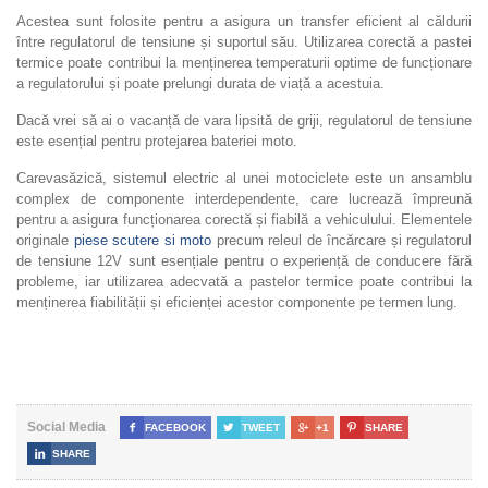
Acestea sunt folosite pentru a asigura un transfer eficient al căldurii
între regulatorul de tensiune și suportul său. Utilizarea corectă a pastei
termice poate contribui la menținerea temperaturii optime de funcționare
a regulatorului și poate prelungi durata de viață a acestuia.
Dacă vrei să ai o vacanță de vara lipsită de griji, regulatorul de tensiune
este esențial pentru protejarea bateriei moto.
Carevasăzică, sistemul electric al unei motociclete este un ansamblu
complex de componente interdependente, care lucrează împreună
pentru a asigura funcționarea corectă și fiabilă a vehiculului. Elementele
originale
piese scutere si moto
precum releul de încărcare și regulatorul
de tensiune 12V sunt esențiale pentru o experiență de conducere fără
probleme, iar utilizarea adecvată a pastelor termice poate contribui la
menținerea fiabilității și eficienței acestor componente pe termen lung.
Social Media

FACEBOOK

TWEET

+1

SHARE

SHARE