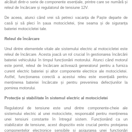
alcătuit dintr-o serie de componente esențiale, printre care se numără și
releul de încărcare și regulatorul de tensiune 12V.
De aceea, atunci când vrei să petreci vacanța de Paște departe de
casă și să pleci în șaua motocicletei, ține seama și de siguranța
bateriei motocicletei tale.
Releul de încărcare
Unul dintre elementele vitale ale sistemului electric al motocicletei este
releul de încărcare. Acesta joacă un rol crucial în gestionarea încărcării
bateriei vehiculului în timpul funcționării motorului. Atunci când motorul
este pornit, releul de încărcare activează generatorul pentru a furniza
curent electric bateriei și altor componente electrice ale motocicletei.
Astfel, funcționarea corectă a acestui releu este esențială pentru
menținerea bateriei încărcate și pentru prevenirea defecțiunilor la
pornirea motorului.
Protecție și stabilitate în sistemul electric al motocicletei
Regulatorul de tensiune este unul dintre componente-cheie ale
sistemului electric al unei motociclete, responsabil pentru menținerea
unei tensiuni constante în întregul sistem. Funcționând ca un
stabilizator de tensiune, acest dispozitiv este crucial pentru protejarea
componentelor electronice sensibile și asigurarea unei funcționări