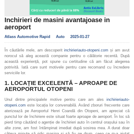
Inchirieri de masini avantajoase in
aeroport
Atlass Automotive Rapid
Auto
2025-01-27
În căutările mele, am descoperit
inchirieriauto-otopeni.com
și am avut
norocul să aleg această companie pentru o călătorie recentă. După
această experiență, pot spune cu certitudine că am făcut alegerea
potrivită. Iată care sunt motivele pentru care recomand cu încredere
serviciile lor.
1.
LOCAȚIE EXCELENTĂ – APROAPE DE
AEROPORTUL OTOPENI
Unul dintre principalele motive pentru care am ales
inchirieriauto-
otopeni.com
este locația lor convenabilă. Având zboruri frecvente care
aterizează pe Aeroportul Henri Coandă din Otopeni, am apreciat că
punctul lor de închiriere este situat foarte aproape de aeroport. În loc să
pierd timp căutând o agenție de închirieri auto în centrul orașului sau în
alte zone, am fost întâmpinat imediat după sosirea mea. A durat doar
câteva minute să ridic mașina și să fiu pe drum, ceea ce m-a ajutat