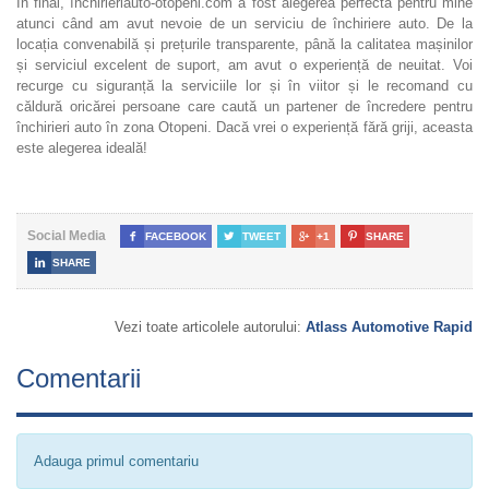
În final, închirieriauto-otopeni.com a fost alegerea perfectă pentru mine
atunci când am avut nevoie de un serviciu de închiriere auto. De la
locația convenabilă și prețurile transparente, până la calitatea mașinilor
și serviciul excelent de suport, am avut o experiență de neuitat. Voi
recurge cu siguranță la serviciile lor și în viitor și le recomand cu
căldură oricărei persoane care caută un partener de încredere pentru
închirieri auto în zona Otopeni. Dacă vrei o experiență fără griji, aceasta
este alegerea ideală!
Social Media

FACEBOOK

TWEET

+1

SHARE

SHARE
Vezi toate articolele autorului:
Atlass Automotive Rapid
Comentarii
Adauga primul comentariu