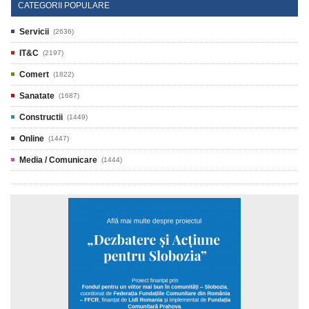
CATEGORII POPULARE
Servicii
(2636)
IT&C
(2197)
Comert
(1822)
Sanatate
(1687)
Constructii
(1449)
Online
(1447)
Media / Comunicare
(1444)