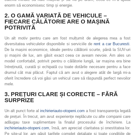
enorm să economisesc timp și energie.
2.
O GAMĂ VARIATĂ DE VEHICULE –
FIECARE CĂLĂTORIE ARE O MAȘINĂ
POTRIVITĂ
Un alt motiv pentru care am fost mulțumit de alegerea mea a fost
diversitatea vehiculelor disponibile si serviciile de
rent a car Bucuresti
.
De la mașini economice, ideale pentru călătorii scurte, până la SUV-uri
și mașini de lux, am găsit exact ceea ce aveam nevoie. Am ales un
model confortabil, potrivit pentru o călătorie lungă, iar mașina era bine
întreținută, curată și echipată cu toate dotările necesare pentru a face
drumul cât mai plăcut. Faptul că am avut o alegere atât de largă mi-a
oferit încredere că voi găsi un vehicul care să răspundă perfect nevoilor
mele.
3.
PREȚURI CLARE ȘI CORECTE – FĂRĂ
SURPRIZE
Un alt punct forte al
inchirieriauto-otopeni.com
a fost transparența legată
de prețuri. În trecut, am avut experiențe neplăcute cu alte companii care
adăugau taxe suplimentare la finalul procesului de închiriere. La
inchirieriauto-otopeni.com
, însă, am apreciat claritatea și onestitatea lor.
Pe site-ul lor, am găsit tarifele complet detaliate și toate condițiile de