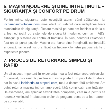
6.
MAȘINI MODERNE ȘI BINE ÎNTREȚINUTE –
SIGURANȚĂ ȘI CONFORT PE DRUM
Pentru mine, siguranța este esențială atunci când călătoresc, iar
inchirieriauto-otopeni.com
mi-a oferit un vehicul care îndeplinea toate
standardele de siguranță. Fiecare mașină pe care am închiriat-o de la ei
a fost echipată cu sistemele de siguranță moderne, cum ar fi ABS,
airbaguri și sisteme de control al tracțiunii. În plus, confortul călătoriei a
fost un alt punct pozitiv. Mașina era foarte bine întreținută, confortabilă
și curată, iar acest lucru a făcut ca fiecare kilometru parcurs să fie o
experiență plăcută.
7.
PROCES DE RETURNARE SIMPLU ȘI
RAPID
Un alt aspect important în experiența mea a fost returnarea vehiculului.
În general, procesul de predare a mașinii poate fi un punct de frustrare,
dar în cazul
inchirieriauto-otopeni.com
, totul a decurs fără probleme. Am
putut returna mașina într-un timp scurt, fără complicații sau întârzieri.
De asemenea, am apreciat flexibilitatea companiei, care mi-a permis să
returnez vehiculul în afacerea orelor de program, ceea ce a fost extrem
de convenabil.