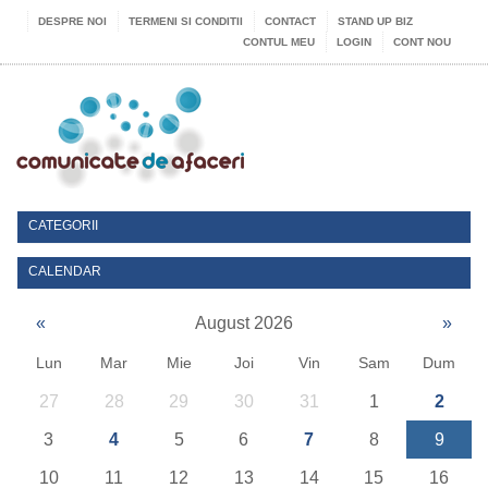
DESPRE NOI
TERMENI SI CONDITII
CONTACT
STAND UP BIZ
CONTUL MEU
LOGIN
CONT NOU
CATEGORII
CALENDAR
«
August 2026
»
Lun
Mar
Mie
Joi
Vin
Sam
Dum
27
28
29
30
31
1
2
3
4
5
6
7
8
9
10
11
12
13
14
15
16