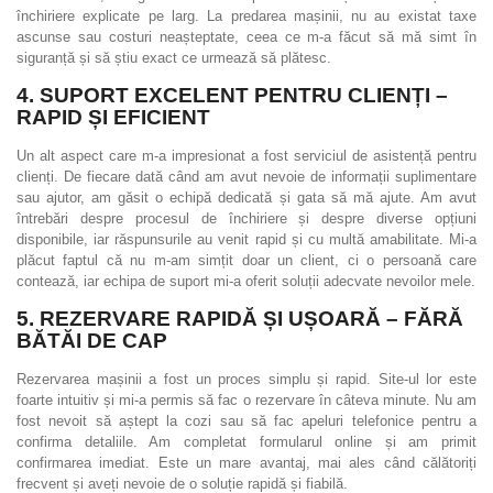
închiriere explicate pe larg. La predarea mașinii, nu au existat taxe
ascunse sau costuri neașteptate, ceea ce m-a făcut să mă simt în
siguranță și să știu exact ce urmează să plătesc.
4.
SUPORT EXCELENT PENTRU CLIENȚI –
RAPID ȘI EFICIENT
Un alt aspect care m-a impresionat a fost serviciul de asistență pentru
clienți. De fiecare dată când am avut nevoie de informații suplimentare
sau ajutor, am găsit o echipă dedicată și gata să mă ajute. Am avut
întrebări despre procesul de închiriere și despre diverse opțiuni
disponibile, iar răspunsurile au venit rapid și cu multă amabilitate. Mi-a
plăcut faptul că nu m-am simțit doar un client, ci o persoană care
contează, iar echipa de suport mi-a oferit soluții adecvate nevoilor mele.
5.
REZERVARE RAPIDĂ ȘI UȘOARĂ – FĂRĂ
BĂTĂI DE CAP
Rezervarea mașinii a fost un proces simplu și rapid. Site-ul lor este
foarte intuitiv și mi-a permis să fac o rezervare în câteva minute. Nu am
fost nevoit să aștept la cozi sau să fac apeluri telefonice pentru a
confirma detaliile. Am completat formularul online și am primit
confirmarea imediat. Este un mare avantaj, mai ales când călătoriți
frecvent și aveți nevoie de o soluție rapidă și fiabilă.