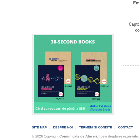
Ema
Captc
co
SITE MAP
DESPRE NOI
TERMENI SI CONDITII
CONTACT
© 2026 Copyright
Comunicate de Afaceri
. Toate drepturile rezervate.