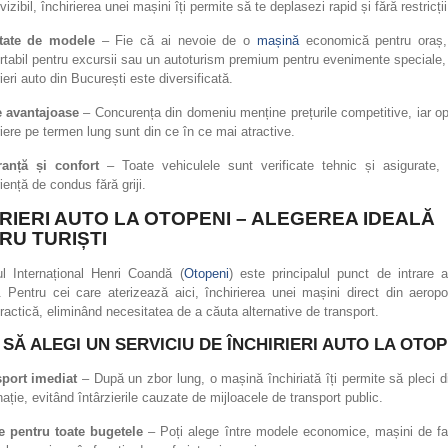
izibil, închirierea unei mașini îți permite să te deplasezi rapid și fără restricții
etate de modele
– Fie că ai nevoie de o
mașină
economică pentru oraș
rtabil pentru excursii sau un autoturism premium pentru evenimente speciale,
ieri auto din București este diversificată.
e avantajoase
– Concurența din domeniu menține prețurile competitive, iar op
riere pe termen lung sunt din ce în ce mai atractive.
ranță și confort
– Toate vehiculele sunt verificate tehnic și asigurate, 
iență de condus fără griji.
IRIERI AUTO LA OTOPENI – ALEGEREA IDEALĂ
RU TURIȘTI
ul Internațional Henri Coandă (
Otopeni
) este principalul punct de intrare 
 Pentru cei care aterizează aici, închirierea unei mașini direct din aeropo
ractică, eliminând necesitatea de a căuta alternative de transport.
 SĂ ALEGI UN SERVICIU DE ÎNCHIRIERI AUTO LA OTOP
port imediat
– După un zbor lung, o mașină închiriată îți permite să pleci d
nație, evitând întârzierile cauzate de mijloacele de transport public.
e pentru toate bugetele
– Poți alege între modele economice, mașini de fa