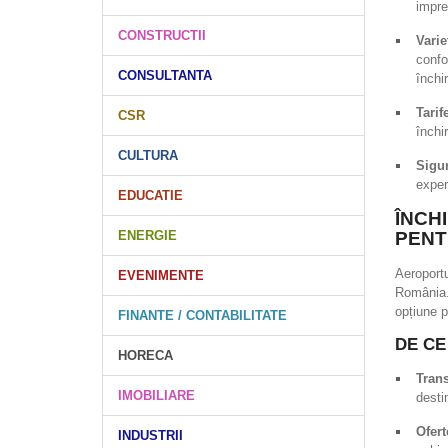
imprev
CONSTRUCTII
Vari
confo
CONSULTANTA
închir
Tarif
CSR
închi
CULTURA
Sigu
exper
EDUCATIE
ÎNCH
ENERGIE
PENT
Aeroport
EVENIMENTE
România.
opțiune p
FINANTE / CONTABILITATE
DE CE
HORECA
Trans
IMOBILIARE
desti
Ofert
INDUSTRII