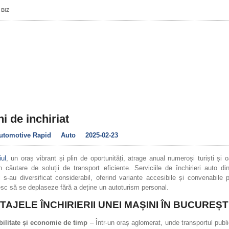
 BIZ
i de inchiriat
utomotive Rapid
Auto
2025-02-23
ul
, un oraș vibrant și plin de oportunități, atrage anual numeroși turiști și
n căutare de soluții de transport eficiente. Serviciile de închirieri auto di
s-au diversificat considerabil, oferind variante accesibile și convenabile 
sc să se deplaseze fără a deține un autoturism personal.
TAJELE ÎNCHIRIERII UNEI MAȘINI ÎN BUCUREȘT
bilitate și economie de timp
– Într-un oraș aglomerat, unde transportul publi