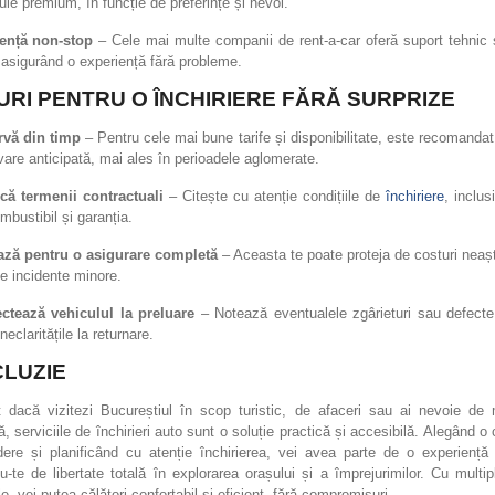
ule premium, în funcție de preferințe și nevoi.
ență non-stop
– Cele mai multe companii de rent-a-car oferă suport tehnic ș
 asigurând o experiență fără probleme.
URI PENTRU O ÎNCHIRIERE FĂRĂ SURPRIZE
rvă din timp
– Pentru cele mai bune tarife și disponibilitate, este recomandat
vare anticipată, mai ales în perioadele aglomerate.
ică termenii contractuali
– Citește cu atenție condițiile de
închiriere
, inclus
mbustibil și garanția.
ază pentru o asigurare completă
– Aceasta te poate proteja de costuri neaș
e incidente minore.
ctează vehiculul la preluare
– Notează eventualele zgârieturi sau defecte
neclaritățile la returnare.
LUZIE
nt dacă vizitezi Bucureștiul în scop turistic, de afaceri sau ai nevoie de m
, serviciile de închirieri auto sunt o soluție practică și accesibilă. Alegând 
ere și planificând cu atenție închirierea, vei avea parte de o experiență f
-te de libertate totală în explorarea orașului și a împrejurimilor. Cu multip
le, vei putea călători confortabil și eficient, fără compromisuri.