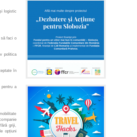
i logistic
 să faci o
iv politica
teptate în
 pentru a
obilitate
o companie
ără griji,
le opțiuni