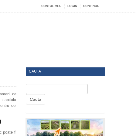
CONTUL MEU
LOGIN
CONT NOU
CAUTA
 oameni de
Cauta
n capitala
pentru cei
I
c poate fi