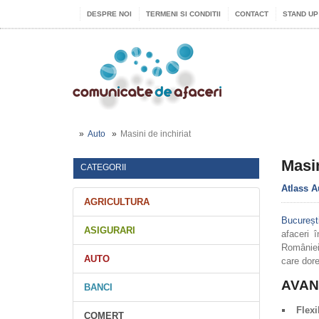
DESPRE NOI
TERMENI SI CONDITII
CONTACT
STAND UP
Auto
Masini de inchiriat
Masin
CATEGORII
Atlass A
AGRICULTURA
București
ASIGURARI
afaceri î
României 
AUTO
care dore
AVAN
BANCI
Flexi
COMERT