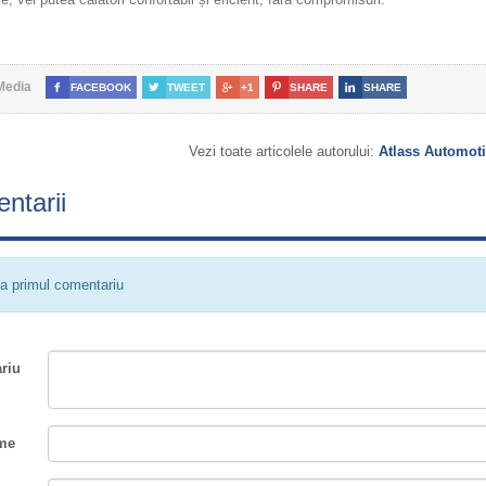
Media

FACEBOOK

TWEET

+1

SHARE

SHARE
Vezi toate articolele autorului:
Atlass Automot
ntarii
a primul comentariu
riu
me