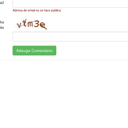
il
Adresa de email nu se face publica
ha
de