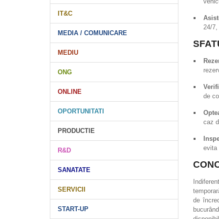
vehic
IT&C
Asist
24/7,
MEDIA / COMUNICARE
SFAT
MEDIU
Reze
rezer
ONG
Verif
ONLINE
de co
OPORTUNITATI
Opte
caz d
PRODUCTIE
Inspe
evita 
R&D
CONC
SANATATE
Indifere
SERVICII
temporară
de încred
START-UP
bucurându
disponibi