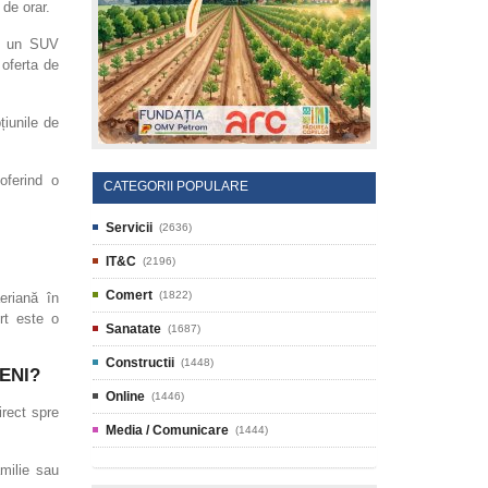
 de orar.
, un SUV
 oferta de
țiunile de
oferind o
CATEGORII POPULARE
Servicii
(2636)
IT&C
(2196)
Comert
(1822)
aeriană în
rt este o
Sanatate
(1687)
Constructii
(1448)
ENI?
Online
(1446)
irect spre
Media / Comunicare
(1444)
milie sau