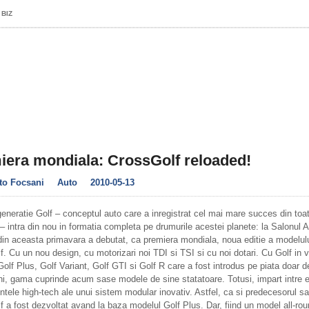
 BIZ
iera mondiala: CrossGolf reloaded!
to Focsani
Auto
2010-05-13
eneratie Golf – conceptul auto care a inregistrat cel mai mare succes din toa
 – intra din nou in formatia completa pe drumurile acestei planete: la Salonul A
in aceasta primavara a debutat, ca premiera mondiala, noua editie a modelul
. Cu un nou design, cu motorizari noi TDI si TSI si cu noi dotari. Cu Golf in 
Golf Plus, Golf Variant, Golf GTI si Golf R care a fost introdus pe piata doar d
i, gama cuprinde acum sase modele de sine statatoare. Totusi, impart intre e
ele high-tech ale unui sistem modular inovativ. Astfel, ca si predecesorul sa
 a fost dezvoltat avand la baza modelul Golf Plus. Dar, fiind un model all-rou