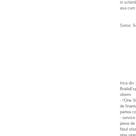
in schimb
asa cum p
Sursa: S
Inca din 
BrailaExp
oferim:
- \'One S
de finant
partea co
- servic
piese de
Noul show
pina vine