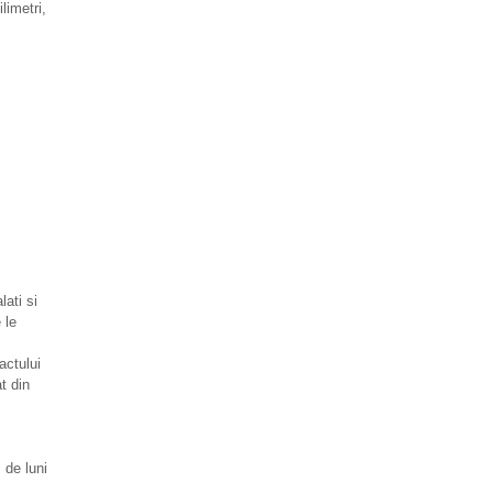
limetri,
ati si
 le
actului
t din
 de luni