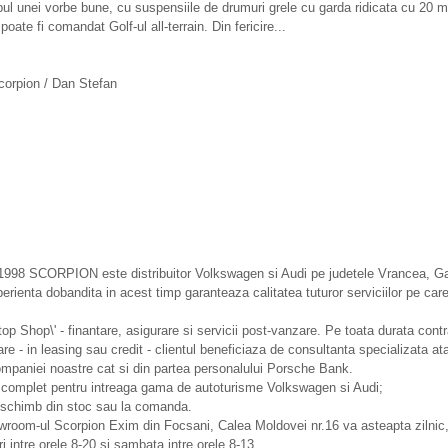
ul unei vorbe bune, cu suspensiile de drumuri grele cu garda ridicata cu 20 mi
oate fi comandat Golf-ul all-terrain. Din fericire...
corpion / Dan Stefan
1998 SCORPION este distribuitor Volkswagen si Audi pe judetele Vrancea, Gal
erienta dobandita in acest timp garanteaza calitatea tuturor serviciilor pe care
top Shop\' - finantare, asigurare si servicii post-vanzare. Pe toata durata contr
are - in leasing sau credit - clientul beneficiaza de consultanta specializata ata
mpaniei noastre cat si din partea personalului Porsche Bank.
e complet pentru intreaga gama de autoturisme Volkswagen si Audi;
 schimb din stoc sau la comanda.
room-ul Scorpion Exim din Focsani, Calea Moldovei nr.16 va asteapta zilnic,
ri intre orele 8-20 si sambata intre orele 8-13.