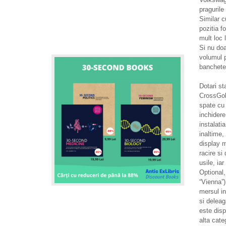
pragurile
Similar c
pozitia f
mult loc 
Si nu doa
volumul p
banchetei
Dotari st
CrossGolf 
spate cu 
inchidere
instalati
inaltime,
display m
racire si
usile, iar
Optional,
“Vienna”)
mersul i
si deleag
este disp
alta cate