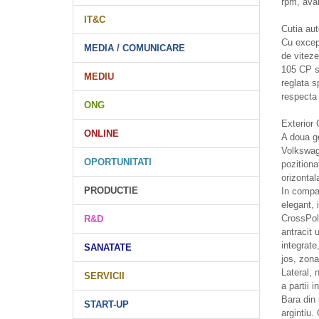
rpm, ava
IT&C
Cutia aut
Cu except
MEDIA / COMUNICARE
de vitez
105 CP se
MEDIU
reglata s
respecta 
ONG
Exterior 
ONLINE
A doua ge
Volkswage
OPORTUNITATI
pozitiona
orizontal
PRODUCTIE
In compar
elegant, 
CrossPolo
R&D
antracit 
integrate
SANATATE
jos, zona
Lateral, 
SERVICII
a partii i
Bara din 
START-UP
argintiu. 