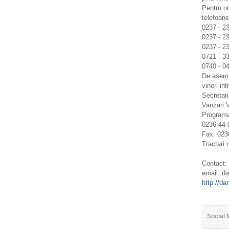
Pentru or
telefoane
0237 - 2
0237 - 2
0237 - 23
0721 - 3
0740 - 0
De asemen
vineri in
Secretari
Vanzari 
Programa
0236-44 
Fax: 023
Tractari 
Contact:
email: da
http://da
Social 