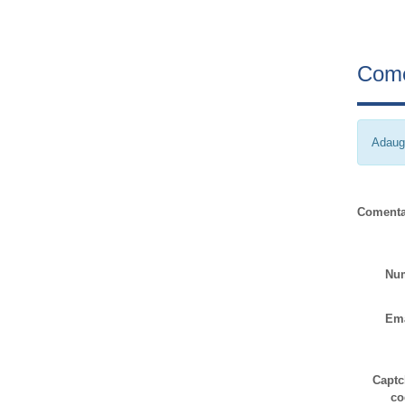
Come
Adaug
Comenta
Nu
Ema
Captc
co