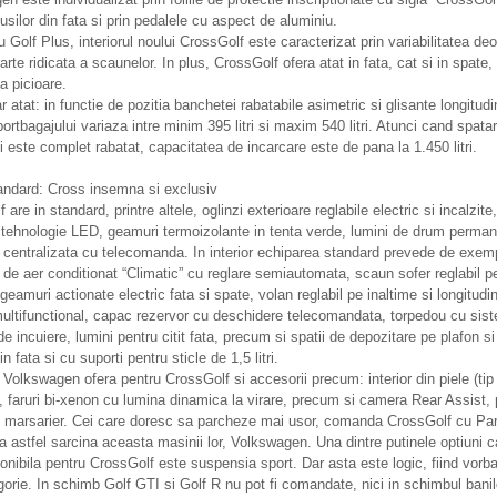
 usilor din fata si prin pedalele cu aspect de aluminiu.
u Golf Plus, interiorul noului CrossGolf este caracterizat prin variabilitatea deo
oarte ridicata a scaunelor. In plus, CrossGolf ofera atat in fata, cat si in spate,
la picioare.
r atat: in functie de pozitia banchetei rabatabile asimetric si glisante longitudi
ortbagajului variaza intre minim 395 litri si maxim 540 litri. Atunci cand spatar
 este complet rabatat, capacitatea de incarcare este de pana la 1.450 litri.
andard: Cross insemna si exclusiv
are in standard, printre altele, oglinzi exterioare reglabile electric si incalzite,
tehnologie LED, geamuri termoizolante in tenta verde, lumini de drum perman
 centralizata cu telecomanda. In interior echiparea standard prevede de exem
a de aer conditionat “Climatic” cu reglare semiautomata, scaun sofer reglabil p
 geamuri actionate electric fata si spate, volan reglabil pe inaltime si longitudin
ultifunctional, capac rezervor cu deschidere telecomandata, torpedou cu sis
 de incuiere, lumini pentru citit fata, precum si spatii de depozitare pe plafon si
 in fata si cu suporti pentru sticle de 1,5 litri.
 Volkswagen ofera pentru CrossGolf si accesorii precum: interior din piele (tip
, faruri bi-xenon cu lumina dinamica la virare, precum si camera Rear Assist, 
n marsarier. Cei care doresc sa parcheze mai usor, comanda CrossGolf cu Par
a astfel sarcina aceasta masinii lor, Volkswagen. Una dintre putinele optiuni c
onibila pentru CrossGolf este suspensia sport. Dar asta este logic, fiind vorba
gorie. In schimb Golf GTI si Golf R nu pot fi comandate, nici in schimbul banilo