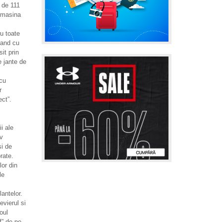
 de 111
a masina
u toate
zand cu
it prin
e jante de
 cu
r
ct”.
i ale
v
si de
rate.
lor din
le
antelor.
evierul si
oul
f” de pe