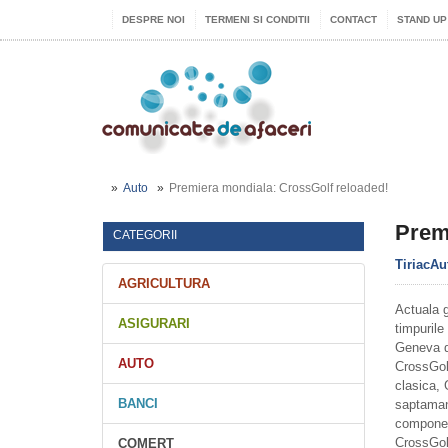
DESPRE NOI
TERMENI SI CONDITII
CONTACT
STAND UP
Auto
Premiera mondiala: CrossGolf reloaded!
Prem
CATEGORII
TiriacAu
AGRICULTURA
Actuala g
ASIGURARI
timpurile
Geneva d
AUTO
CrossGolf
clasica, 
BANCI
saptaman
component
CrossGolf
COMERT