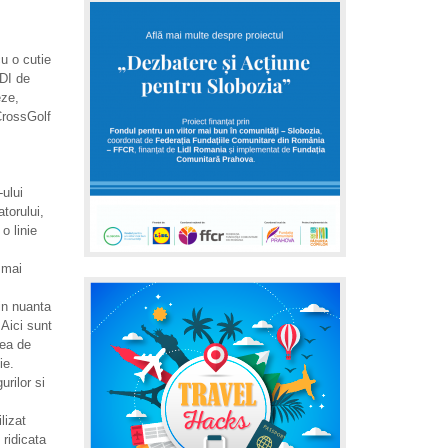
u o cutie
DI de
eze,
CrossGolf
ului
torului,
o linie
 mai
 in nuanta
 Aici sunt
tea de
ie.
urilor si
lizat
 ridicata