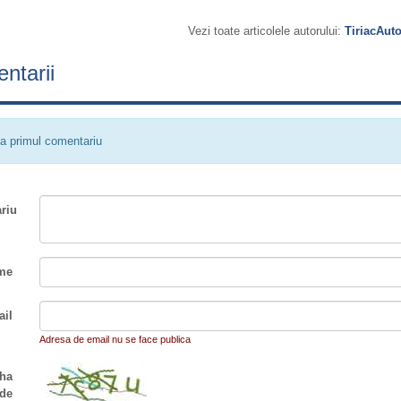
Vezi toate articolele autorului:
TiriacAut
ntarii
a primul comentariu
riu
me
il
Adresa de email nu se face publica
ha
de