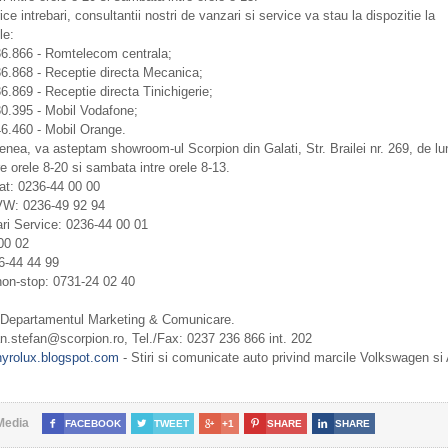
ice intrebari, consultantii nostri de vanzari si service va stau la dispozitie la
le:
36.866 - Romtelecom centrala;
36.868 - Receptie directa Mecanica;
6.869 - Receptie directa Tinichigerie;
30.395 - Mobil Vodafone;
46.460 - Mobil Orange.
ea, va asteptam showroom-ul Scorpion din Galati, Str. Brailei nr. 269, de lun
tre orele 8-20 si sambata intre orele 8-13.
at: 0236-44 00 00
VW: 0236-49 92 94
ri Service: 0236-44 00 01
00 02
6-44 44 99
non-stop: 0731-24 02 40
 Departamentul Marketing & Comunicare.
n.stefan@scorpion.ro, Tel./Fax: 0237 236 866 int. 202
nyrolux.blogspot.com
- Stiri si comunicate auto privind marcile Volkswagen si
Media

FACEBOOK

TWEET

+1

SHARE

SHARE