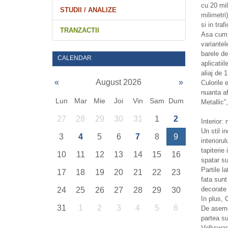
cu 20 mil
STUDII / ANALIZE
milimetri
si in traf
TRANZACTII
Asa cum e
variantel
barele de
CALENDAR
aplicatii
aliaj de 1
«
August 2026
»
Culorile 
nuanta af
Lun
Mar
Mie
Joi
Vin
Sam
Dum
Metallic”
27
28
29
30
31
1
2
Interior: 
Un stil i
3
4
5
6
7
8
9
interioru
tapiterie
10
11
12
13
14
15
16
spatar su
Partile l
17
18
19
20
21
22
23
fata sunt
decorate 
24
25
26
27
28
29
30
In plus, 
31
1
2
3
4
5
6
De asemen
partea su
Volkswage