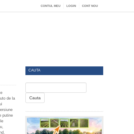
CONTUL MEU
LOGIN
CONT NOU
CAUTA
te
Cauta
uto de la
ui
versiune
e putine
le
u,
nd,