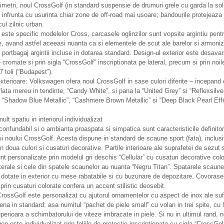
imetri, noul CrossGolf (in standard suspensie de drumuri grele cu garda la sol
) infrunta cu usurinta chiar zone de off-road mai usoare; bandourile protejeaz
icul zilnic urban.
ste specific modelelor Cross, carcasele oglinzilor sunt vopsite argintiu pentr
e, avand astfel aceeasi nuanta ca si elementele de scut ale barelor si armoni
 portbagaj argintii incluse in dotarea standard. Design-ul exterior este desavars
le cromate si prin sigla “CrossGolf” inscriptionata pe lateral, precum si prin noil
7 toli (“Budapest”).
exterioare: Volkswagen ofera noul CrossGolf in sase culori diferite – incepand
lata mereu in tendinte, “Candy White”, si pana la “United Grey” si “Reflexsilve
, “Shadow Blue Metallic”, “Cashmere Brown Metallic” si “Deep Black Pearl Effe
mult spatiu in interiorul individualizat
nconfundabil si o ambianta proaspata si simpatica sunt caracteristicile definitori
lui noului CrossGolf. Acesta dispune in standard de scaune sport (fata), inclusi
 in doua culori si cusaturi decorative. Partile interioare ale suprafetei de sezut 
nt personalizate prin modelul gri deschis “Cellular” cu cusaturi decorative colo
aterale si cele din spatele scaunelor au nuanta “Negru Titan”. Spatarele scaune
 dotate in exterior cu mese rabatabile si cu buzunare de depozitare. Covorase
prin cusaturi colorate confera un accent stilistic deosebit.
CrossGolf este personalizat cu ajutorul ornamentelor cu aspect de inox ale sufl
a in standard: asa numitul “pachet de piele small” cu volan in trei spite, cu l
perioara a schimbatorului de viteze imbracate in piele. Si nu in ultimul rand, n
n este individualizat prin foliile de protectie inscriptionate cu sigla “CrossGol