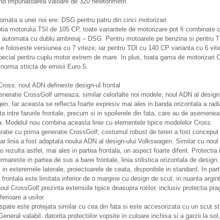
nd impunatoarea valoare de 320 newtonmetri.
omata a unei noi ere: DSG pentru patru din cinci motorizari
ia motorului TSI de 105 CP, toate variantele de motorizare pot fi combinate c
e automata cu dublu ambreiaj – DSG. Pentru motoarele pe benzina si pentru T
 foloseste versiunea cu 7 viteze; iar pentru TDI cu 140 CP varianta cu 6 vit
pecial pentru cuplu motor extrem de mare. In plus, toata gama de motorizari 
norma stricta de emisii Euro 5.
Cross: noul ADN defineste design-ul frontal
neratie CrossGolf urmeaza, similar celorlalte noi modele, noul ADN al design-
n. Iar aceasta se reflecta foarte expresiv mai ales in banda orizontala a radia
ta intre farurile frontale, precum si in spoilerele din fata, care au de asemenea 
a. Modelul nou combina aceasta linie cu elementele tipice modelelor Cross.
atie cu prima generatie CrossGolf, costumul robust de teren a fost conceput
iar linia a fost adaptata noului ADN al design-ului Volkswagen. Similar cu noul
 rezulta astfel, mai ales in partea frontala, un aspect foarte diferit. Protectia
urmareste in partea de sus a barei frontale, linia stilistica orizontala de design.
, in exteremele laterale, proiectoarele de ceata, disponibile in standard. In par
 frontala este limitata inferior de o margine cu design de scut, in nuanta argint
noul CrossGolf prezinta extensiile tipice deasupra rotilor, inclusiv protectia prag
nferioare a usilor.
spate este protejata similar cu cea din fata si este accesorizata cu un scut sti
General valabil: datorita protectiilor vopsite in culoare inchisa si a garzii la sol,