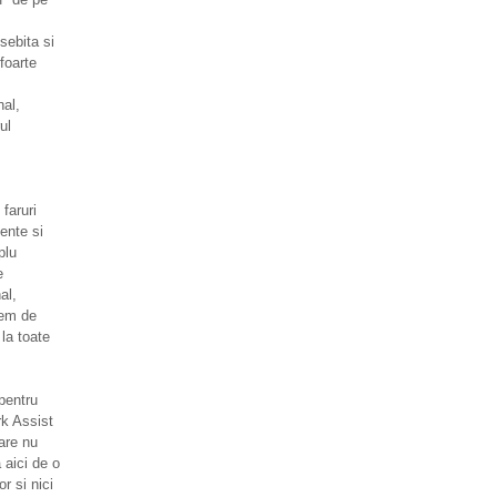
sebita si
 foarte
nal,
ul
 faruri
ente si
plu
e
al,
tem de
 la toate
pentru
k Assist
are nu
 aici de o
r si nici