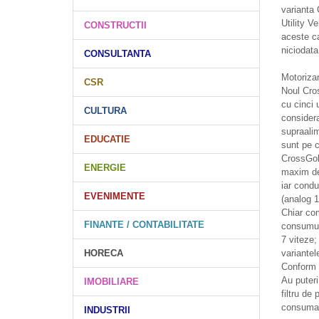
varianta 
Utility V
CONSTRUCTII
aceste ca
niciodata
CONSULTANTA
Motorizar
CSR
Noul Cros
cu cinci 
CULTURA
considera
supraalim
EDUCATIE
sunt pe c
CrossGol
ENERGIE
maxim de
iar condu
EVENIMENTE
(analog 
Chiar com
FINANTE / CONTABILITATE
consumul 
7 viteze;
HORECA
variante
Conform 
Au puteri
IMOBILIARE
filtru de
consuma d
INDUSTRII