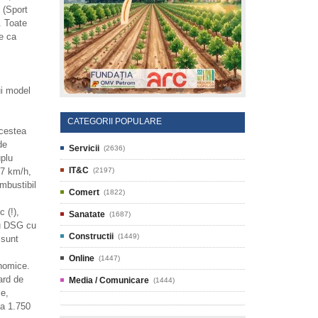
 (Sport
. Toate
e ca
ui model
CATEGORII POPULARE
acestea
de
Servicii
(2636)
plu
IT&C
07 km/h,
(2197)
mbustibil
Comert
(1822)
 (!),
Sanatate
(1687)
cu DSG cu
Constructii
(1449)
 sunt
Online
(1447)
nomice.
ard de
Media / Comunicare
(1444)
ze,
la 1.750