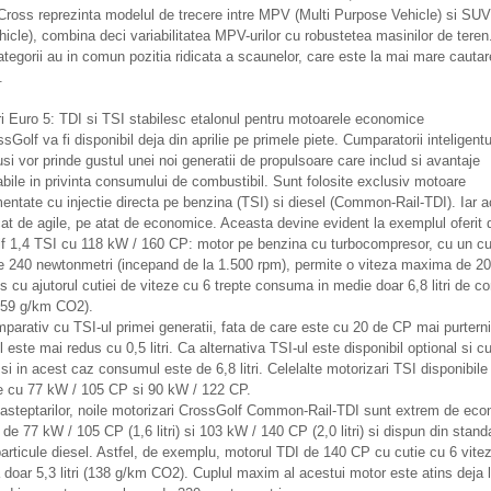
Cross reprezinta modelul de trecere intre MPV (Multi Purpose Vehicle) si SUV
ehicle), combina deci variabilitatea MPV-urilor cu robustetea masinilor de teren
tegorii au in comun pozitia ridicata a scaunelor, care este la mai mare cautar
.
i Euro 5: TDI si TSI stabilesc etalonul pentru motoarele economice
sGolf va fi disponibil deja din aprilie pe primele piete. Cumparatorii inteligent
usi vor prinde gustul unei noi generatii de propulsoare care includ si avantaje
bile in privinta consumului de combustibil. Sunt folosite exclusiv motoare
entate cu injectie directa pe benzina (TSI) si diesel (Common-Rail-TDI). Iar 
at de agile, pe atat de economice. Aceasta devine evident la exemplul oferit 
f 1,4 TSI cu 118 kW / 160 CP: motor pe benzina cu turbocompresor, cu un cu
 240 newtonmetri (incepand de la 1.500 rpm), permite o viteza maxima de 2
s cu ajutorul cutiei de viteze cu 6 trepte consuma in medie doar 6,8 litri de co
159 g/km CO2).
parativ cu TSI-ul primei generatii, fata de care este cu 20 de CP mai purternic
este mai redus cu 0,5 litri. Ca alternativa TSI-ul este disponibil optional si 
 si in acest caz consumul este de 6,8 litri. Celelalte motorizari TSI disponibile
le cu 77 kW / 105 CP si 90 kW / 122 CP.
asteptarilor, noile motorizari CrossGolf Common-Rail-TDI sunt extrem de eco
 de 77 kW / 105 CP (1,6 litri) si 103 kW / 140 CP (2,0 litri) si dispun din stand
 particule diesel. Astfel, de exemplu, motorul TDI de 140 CP cu cutie cu 6 vite
oar 5,3 litri (138 g/km CO2). Cuplul maxim al acestui motor este atins deja 