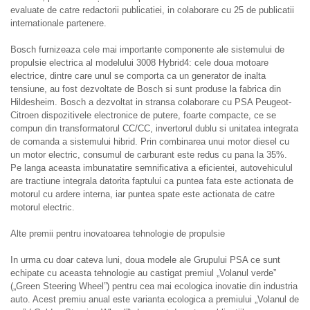
evaluate de catre redactorii publicatiei, in colaborare cu 25 de publicatii
internationale partenere.
Bosch furnizeaza cele mai importante componente ale sistemului de
propulsie electrica al modelului 3008 Hybrid4: cele doua motoare
electrice, dintre care unul se comporta ca un generator de inalta
tensiune, au fost dezvoltate de Bosch si sunt produse la fabrica din
Hildesheim. Bosch a dezvoltat in stransa colaborare cu PSA Peugeot-
Citroen dispozitivele electronice de putere, foarte compacte, ce se
compun din transformatorul CC/CC, invertorul dublu si unitatea integrata
de comanda a sistemului hibrid. Prin combinarea unui motor diesel cu
un motor electric, consumul de carburant este redus cu pana la 35%.
Pe langa aceasta imbunatatire semnificativa a eficientei, autovehiculul
are tractiune integrala datorita faptului ca puntea fata este actionata de
motorul cu ardere interna, iar puntea spate este actionata de catre
motorul electric.
Alte premii pentru inovatoarea tehnologie de propulsie
In urma cu doar cateva luni, doua modele ale Grupului PSA ce sunt
echipate cu aceasta tehnologie au castigat premiul „Volanul verde”
(„Green Steering Wheel”) pentru cea mai ecologica inovatie din industria
auto. Acest premiu anual este varianta ecologica a premiului „Volanul de