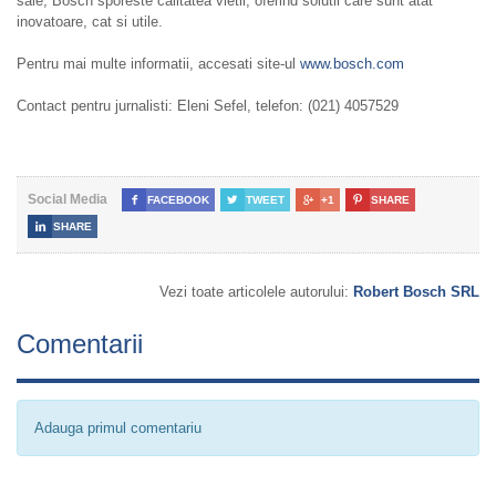
sale, Bosch sporeste calitatea vietii, oferind solutii care sunt atat
inovatoare, cat si utile.
Pentru mai multe informatii, accesati site-ul
www.bosch.com
Contact pentru jurnalisti: Eleni Sefel, telefon: (021) 4057529
Social Media

FACEBOOK

TWEET

+1

SHARE

SHARE
Vezi toate articolele autorului:
Robert Bosch SRL
Comentarii
Adauga primul comentariu