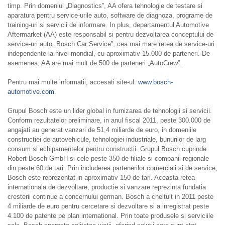
timp. Prin domeniul „Diagnostics”, AA ofera tehnologie de testare si
aparatura pentru service-urile auto, software de diagnoza, programe de
training-uri si servicii de informare. In plus, departamentul Automotive
Aftermarket (AA) este responsabil si pentru dezvoltarea conceptului de
service-uri auto „Bosch Car Service”, cea mai mare retea de service-uri
independente la nivel mondial, cu aproximativ 15.000 de parteneri. De
asemenea, AA are mai mult de 500 de parteneri „AutoCrew”.
Pentru mai multe informatii, accesati site-ul:
www.bosch-
automotive.com.
Grupul Bosch este un lider global in furnizarea de tehnologii si servicii.
Conform rezultatelor preliminare, in anul fiscal 2011, peste 300.000 de
angajati au generat vanzari de 51,4 miliarde de euro, in domeniile
constructiei de autovehicule, tehnologiei industriale, bunurilor de larg
consum si echipamentelor pentru constructii. Grupul Bosch cuprinde
Robert Bosch GmbH si cele peste 350 de filiale si companii regionale
din peste 60 de tari. Prin includerea partenerilor comerciali si de service,
Bosch este reprezentat in aproximativ 150 de tari. Aceasta retea
internationala de dezvoltare, productie si vanzare reprezinta fundatia
cresterii continue a concernului german. Bosch a cheltuit in 2011 peste
4 miliarde de euro pentru cercetare si dezvoltare si a inregistrat peste
4.100 de patente pe plan international. Prin toate produsele si serviciile