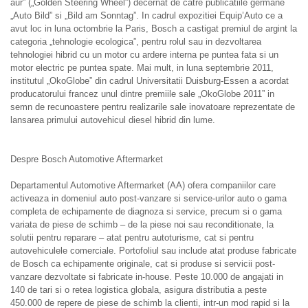
aur” („Golden Steering Wheel”) decernat de catre publicatiile germane
„Auto Bild” si „Bild am Sonntag”. In cadrul expozitiei Equip’Auto ce a
avut loc in luna octombrie la Paris, Bosch a castigat premiul de argint la
categoria „tehnologie ecologica”, pentru rolul sau in dezvoltarea
tehnologiei hibrid cu un motor cu ardere interna pe puntea fata si un
motor electric pe puntea spate. Mai mult, in luna septembrie 2011,
institutul „OkoGlobe” din cadrul Universitatii Duisburg-Essen a acordat
producatorului francez unul dintre premiile sale „OkoGlobe 2011” in
semn de recunoastere pentru realizarile sale inovatoare reprezentate de
lansarea primului autovehicul diesel hibrid din lume.
Despre Bosch Automotive Aftermarket
Departamentul Automotive Aftermarket (AA) ofera companiilor care
activeaza in domeniul auto post-vanzare si service-urilor auto o gama
completa de echipamente de diagnoza si service, precum si o gama
variata de piese de schimb – de la piese noi sau reconditionate, la
solutii pentru reparare – atat pentru autoturisme, cat si pentru
autovehiculele comerciale. Portofoliul sau include atat produse fabricate
de Bosch ca echipamente originale, cat si produse si servicii post-
vanzare dezvoltate si fabricate in-house. Peste 10.000 de angajati in
140 de tari si o retea logistica globala, asigura distributia a peste
450.000 de repere de piese de schimb la clienti, intr-un mod rapid si la