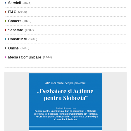
Servicii
(2636)
IT&C
(2196)
Comert
(1822)
Sanatate
(1687)
Constructii
(1448)
Online
(1446)
Media / Comunicare
(1444)