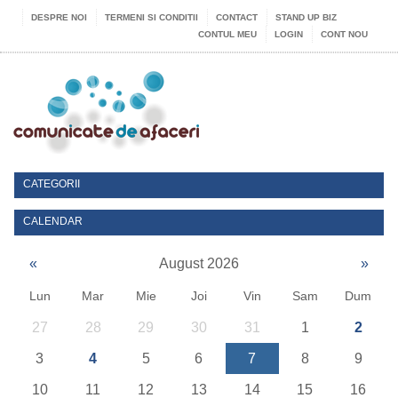
DESPRE NOI
TERMENI SI CONDITII
CONTACT
STAND UP BIZ
CONTUL MEU
LOGIN
CONT NOU
CATEGORII
CALENDAR
«
August 2026
»
Lun
Mar
Mie
Joi
Vin
Sam
Dum
27
28
29
30
31
1
2
3
4
5
6
7
8
9
10
11
12
13
14
15
16