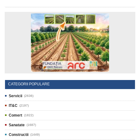
CATEGORII POPULARE
Servicii
(2636)
IT&C
(2197)
Comert
(1822)
Sanatate
(1687)
Constructii
(1449)