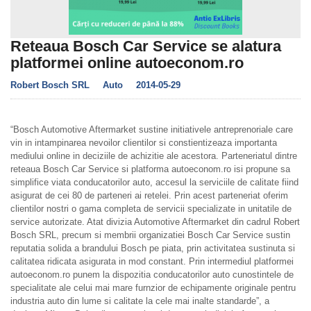
Reteaua Bosch Car Service se alatura
platformei online autoeconom.ro
Robert Bosch SRL
Auto
2014-05-29
“Bosch Automotive Aftermarket sustine initiativele antreprenoriale care
vin in intampinarea nevoilor clientilor si constientizeaza importanta
mediului online in deciziile de achizitie ale acestora. Parteneriatul dintre
reteaua Bosch Car Service si platforma autoeconom.ro isi propune sa
simplifice viata conducatorilor auto, accesul la serviciile de calitate fiind
asigurat de cei 80 de parteneri ai retelei. Prin acest parteneriat oferim
clientilor nostri o gama completa de servicii specializate in unitatile de
service autorizate. Atat divizia Automotive Aftermarket din cadrul Robert
Bosch SRL, precum si membrii organizatiei Bosch Car Service sustin
reputatia solida a brandului Bosch pe piata, prin activitatea sustinuta si
calitatea ridicata asigurata in mod constant. Prin intermediul platformei
autoeconom.ro punem la dispozitia conducatorilor auto cunostintele de
specialitate ale celui mai mare furnzior de echipamente originale pentru
industria auto din lume si calitate la cele mai inalte standarde”, a