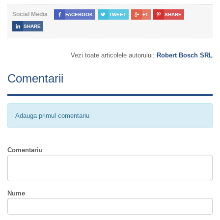
Social Media

FACEBOOK

TWEET

+1

SHARE

SHARE
Vezi toate articolele autorului:
Robert Bosch SRL
Comentarii
Adauga primul comentariu
Comentariu
Nume