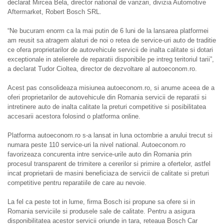
declarat Mircea Bela, director national de vanzari, divizia Automotive
Aftermarket, Robert Bosch SRL.
“Ne bucuram enorm ca la mai putin de 6 luni de la lansarea platformei
am reusit sa atragem alaturi de noi o retea de service-uri auto de traditie
ce ofera proprietarilor de autovehicule servicii de inalta calitate si dotari
exceptionale in atelierele de reparatii disponibile pe intreg teritoriul tarii”,
a declarat Tudor Cioltea, director de dezvoltare al autoeconom.ro.
Acest pas consolideaza misiunea autoeconom.ro, si anume aceea de a
oferi proprietarilor de autovehicule din Romania servicii de reparatii si
intretinere auto de inalta calitate la preturi competitive si posibilitatea
accesarii acestora folosind o platforma online.
Platforma autoeconom.ro s-a lansat in luna octombrie a anului trecut si
numara peste 110 service-uri la nivel national. Autoeconom.ro
favorizeaza concurenta intre service-urile auto din Romania prin
procesul transparent de trimitere a cererilor si primire a ofertelor, astfel
incat proprietarii de masini beneficiaza de servicii de calitate si preturi
competitive pentru reparatiile de care au nevoie.
La fel ca peste tot in lume, firma Bosch isi propune sa ofere si in
Romania serviciile si produsele sale de calitate. Pentru a asigura
disponibilitatea acestor servicii oriunde in tara, reteaua Bosch Car