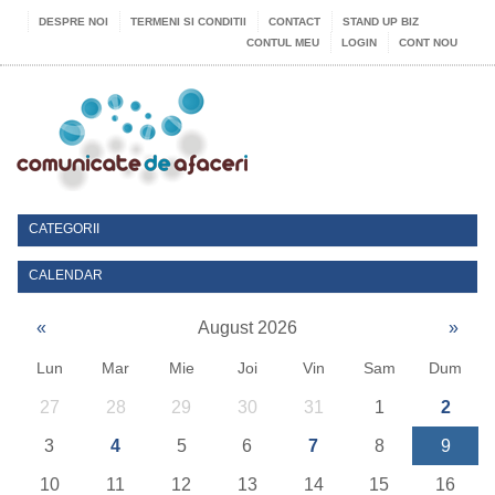
DESPRE NOI
TERMENI SI CONDITII
CONTACT
STAND UP BIZ
CONTUL MEU
LOGIN
CONT NOU
CATEGORII
CALENDAR
«
August 2026
»
Lun
Mar
Mie
Joi
Vin
Sam
Dum
27
28
29
30
31
1
2
3
4
5
6
7
8
9
10
11
12
13
14
15
16