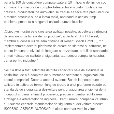
pana la 100 de controllere computerizate si 10 milioane de linii de cod
software. Pe masura ce complexitatea autovehiculelor continua sa
creasca, producatorii de autovehicule trebuie sa faca fata presiunilor de
a reduce costurile si de a inova rapid, abordand in acelasi timp
problema presanta a asigurarii calitatii autovehiculelor.
„Obiectivul nostru este cresterea agilitatii noastre, accelerarea ritmului
de inovare si de livrare de noi produse”, a declarat Dirk Hoheisel,
membru al consiliului de administratie al Robert Bosch GmbH. „Prin
implementarea acestei platforme de creare de sisteme si software, ne
putem imbunatati nivelul de integrare si dezvoltare, stabilind standarde
si mai ridicate de calitate si siguranta, atat pentru compania noastra,
cat si pentru industrie.”
Solutia IBM a fost selectata datorita capacitatii sale de extindere si
posibilitatii de a fi adoptata de numeroase sectoare si organizatii din
cadrul companiei. Datorita acestui avantaj, Bosch isi poate pune in
aplicare initiativa pe termen lung de creare a unei platforme bazate pe
standarde de siguranta si dezvoltare pentru asigurarea eficientei de la
inceputul si pana la finalul proceselor, precum si pentru reutilizarea
strategica a artefactelor de inginerie. Drept urmare, compania va intruni
cu usurinta cerintele standardelor de siguranta si dezvoltare precum
ISO26262, ASPICE, AUTOSAR si altele care vor veni in viitor.