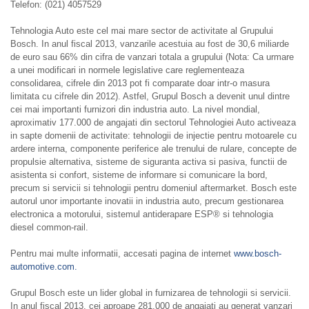
Telefon: (021) 4057529
Tehnologia Auto este cel mai mare sector de activitate al Grupului
Bosch. In anul fiscal 2013, vanzarile acestuia au fost de 30,6 miliarde
de euro sau 66% din cifra de vanzari totala a grupului (Nota: Ca urmare
a unei modificari in normele legislative care reglementeaza
consolidarea, cifrele din 2013 pot fi comparate doar intr-o masura
limitata cu cifrele din 2012). Astfel, Grupul Bosch a devenit unul dintre
cei mai importanti furnizori din industria auto. La nivel mondial,
aproximativ 177.000 de angajati din sectorul Tehnologiei Auto activeaza
in sapte domenii de activitate: tehnologii de injectie pentru motoarele cu
ardere interna, componente periferice ale trenului de rulare, concepte de
propulsie alternativa, sisteme de siguranta activa si pasiva, functii de
asistenta si confort, sisteme de informare si comunicare la bord,
precum si servicii si tehnologii pentru domeniul aftermarket. Bosch este
autorul unor importante inovatii in industria auto, precum gestionarea
electronica a motorului, sistemul antiderapare ESP® si tehnologia
diesel common-rail.
Pentru mai multe informatii, accesati pagina de internet
www.bosch-
automotive.com.
Grupul Bosch este un lider global in furnizarea de tehnologii si servicii.
In anul fiscal 2013, cei aproape 281.000 de angajati au generat vanzari