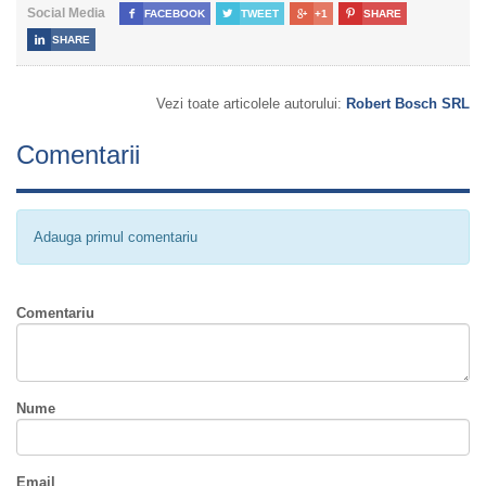
Social Media

FACEBOOK

TWEET

+1

SHARE

SHARE
Vezi toate articolele autorului:
Robert Bosch SRL
Comentarii
Adauga primul comentariu
Comentariu
Nume
Email