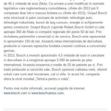
de 46,1 miliarde de euro (Nota: Ca urmare a unei modificari in normele
legislative care reglementeaza consolidarea, cifrele din 2013 pot fi
comparate doar intr-o masura limitata cu cifrele din 2012). Grupul Bosch
este structurat in patru sectoare de activitate: tehnologie auto,
tehnologie industriala, bunuri de larg consum, energie si echipamente
pentru constructii. Grupul Bosch cuprinde Robert Bosch GmbH si cele
aproape 360 de filiale si companii regionale din peste 50 de tari. Prin
includerea partenerilor comerciali si de service, Bosch este reprezentat
in aproximativ 150 de tari. Aceasta retea internationala de dezvoltare,
productie si vanzare reprezinta fundatia cresterii continue a concernului
german.
In 2013, Bosch a investit aproximativ 4,5 miliarde de euro in cercetare
si dezvoltare si a inregistrat aproape 5.000 de patente pe plan
international. Aceasta inseamna o medie de 20 de patente pe zi. Prin
toate produsele si serviciile sale, Bosch sporeste calitatea vietii, oferind
solutii care sunt atat inovatoare, cat si utile. In acest fel, compania
ofera la nivel mondial „Tehnica pentru o viata”.
Pentru mai multe informatii, accesati paginile de internet
www.bosch.com
si
www.bosch-press.com.