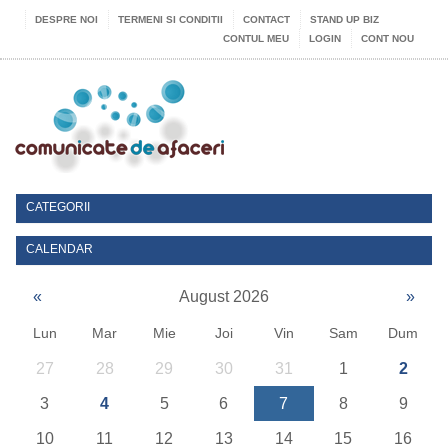
DESPRE NOI
TERMENI SI CONDITII
CONTACT
STAND UP BIZ
CONTUL MEU
LOGIN
CONT NOU
CATEGORII
CALENDAR
«
August 2026
»
Lun
Mar
Mie
Joi
Vin
Sam
Dum
27
28
29
30
31
1
2
3
4
5
6
7
8
9
10
11
12
13
14
15
16