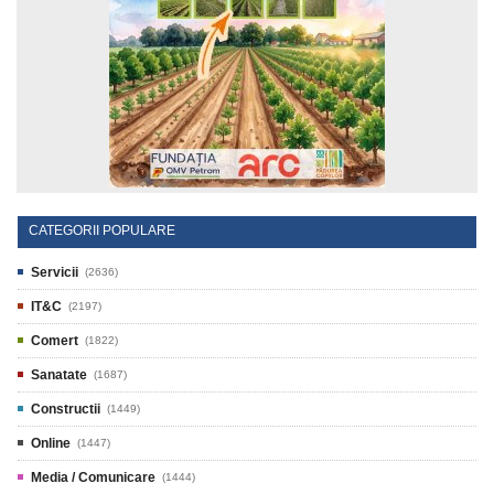
CATEGORII POPULARE
Servicii
(2636)
IT&C
(2197)
Comert
(1822)
Sanatate
(1687)
Constructii
(1449)
Online
(1447)
Media / Comunicare
(1444)