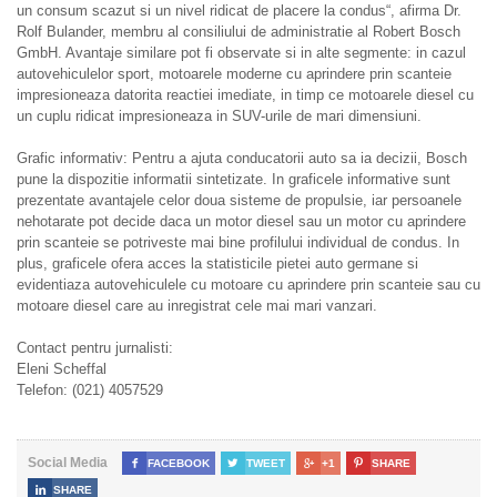
un consum scazut si un nivel ridicat de placere la condus“, afirma Dr.
Rolf Bulander, membru al consiliului de administratie al Robert Bosch
GmbH. Avantaje similare pot fi observate si in alte segmente: in cazul
autovehiculelor sport, motoarele moderne cu aprindere prin scanteie
impresioneaza datorita reactiei imediate, in timp ce motoarele diesel cu
un cuplu ridicat impresioneaza in SUV-urile de mari dimensiuni.
Grafic informativ: Pentru a ajuta conducatorii auto sa ia decizii, Bosch
pune la dispozitie informatii sintetizate. In graficele informative sunt
prezentate avantajele celor doua sisteme de propulsie, iar persoanele
nehotarate pot decide daca un motor diesel sau un motor cu aprindere
prin scanteie se potriveste mai bine profilului individual de condus. In
plus, graficele ofera acces la statisticile pietei auto germane si
evidentiaza autovehiculele cu motoare cu aprindere prin scanteie sau cu
motoare diesel care au inregistrat cele mai mari vanzari.
Contact pentru jurnalisti:
Eleni Scheffal
Telefon: (021) 4057529
Social Media

FACEBOOK

TWEET

+1

SHARE

SHARE