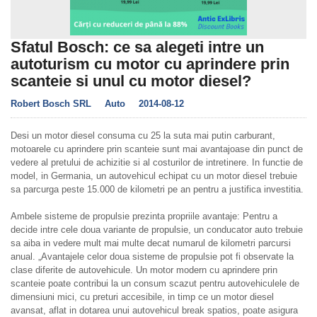
Sfatul Bosch: ce sa alegeti intre un
autoturism cu motor cu aprindere prin
scanteie si unul cu motor diesel?
Robert Bosch SRL
Auto
2014-08-12
Desi un motor diesel consuma cu 25 la suta mai putin carburant,
motoarele cu aprindere prin scanteie sunt mai avantajoase din punct de
vedere al pretului de achizitie si al costurilor de intretinere. In functie de
model, in Germania, un autovehicul echipat cu un motor diesel trebuie
sa parcurga peste 15.000 de kilometri pe an pentru a justifica investitia.
Ambele sisteme de propulsie prezinta propriile avantaje: Pentru a
decide intre cele doua variante de propulsie, un conducator auto trebuie
sa aiba in vedere mult mai multe decat numarul de kilometri parcursi
anual. „Avantajele celor doua sisteme de propulsie pot fi observate la
clase diferite de autovehicule. Un motor modern cu aprindere prin
scanteie poate contribui la un consum scazut pentru autovehiculele de
dimensiuni mici, cu preturi accesibile, in timp ce un motor diesel
avansat, aflat in dotarea unui autovehicul break spatios, poate asigura