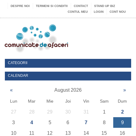
DESPRE NOI
TERMENI SI CONDITII
CONTACT
STAND UP BIZ
CONTUL MEU
LOGIN
CONT NOU
CATEGORII
CALENDAR
«
August 2026
»
Lun
Mar
Mie
Joi
Vin
Sam
Dum
27
28
29
30
31
1
2
3
4
5
6
7
8
9
10
11
12
13
14
15
16