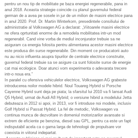
pentru un nou tip de mobilitate pe baza energiei regenerabile, pana in
anul 2018. Aceasta strategie coincide cu planul guvernului federal
german de a avea pe sosele in jur de un milion de masini electrice pana
in anul 2020. Prof. Dr. Martin Winterkorn, presedintele consiliului de
administratie al Volkswagen AG a declarat: „Viitoarele masini electrice
ne ofera oprtunitati enorme de a remodela mobilitatea intr-un mod
regenerabil. Cand vine vorba de mediul inconjurator trebuie sa ne
asiguram ca energia folosita pentru alimentarea acestor masini electrice
este produsa din surse regenerabile. Din moment ce producatorii auto
nu au nicio influenta asupra tipurilor de centrale electrice construite,
guvernul federal trebuie sa se asigure ca sunt folosite surse de energie
cat mai ecologice. Doar atunci vom experimenta o adevarata trecere
intr-o noua era.”
In paralel cu ofensiva vehiculelor electrice, Volkswagen AG grabeste
introducerea noilor modele hibrid. Noul Touareg Hybrid si Porsche
Cayenne Hybrid sunt deja pe piata; la sfarsitul lui 2010 va fi lansat Audi
Q5 Hybrid, urmat de Audi A8 Hybrid; o versiune hibrid a modelului Jetta
debuteaza in 2012 si apoi, in 2013, vor fi introduse noi modele, inclusiv
Golf Hybrid si Passat Hybrid. La fel de metodic, Volkswagen va
continua munca de dezvoltare in domeniul motorizarilor avansate si
extrem de eficiente pe benzina, diesel sau GPL, pentru ca este un fapt
indisputabil acela ca o gama larga de tehnologii de propulsare vor
coexista in viitorul indepartat.