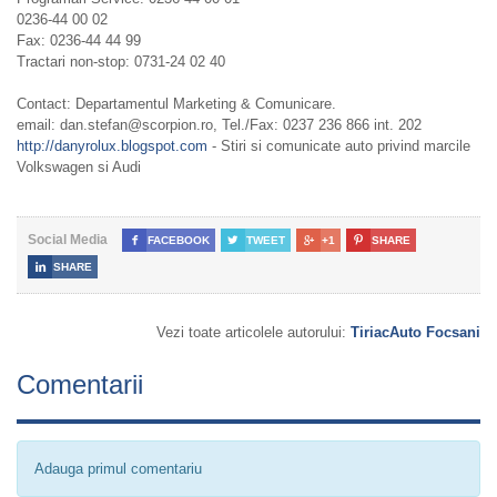
0236-44 00 02
Fax: 0236-44 44 99
Tractari non-stop: 0731-24 02 40
Contact: Departamentul Marketing & Comunicare.
email: dan.stefan@scorpion.ro, Tel./Fax: 0237 236 866 int. 202
http://danyrolux.blogspot.com
- Stiri si comunicate auto privind marcile
Volkswagen si Audi
Social Media

FACEBOOK

TWEET

+1

SHARE

SHARE
Vezi toate articolele autorului:
TiriacAuto Focsani
Comentarii
Adauga primul comentariu