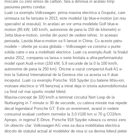
miscare cu zero emisii de carbon, fara a diminua in acelasi timp
pasiunea pentru condus.
Luati ca exemplu Volkswagen: prima masina electrica a Grupului, care
urmeaza sa fie lansata in 2013, este modelul Up blue-e-motion (un nou
specialist al orasului). In acelasi an vor urma modelele Golf blue-e-
motion (85 kW, 140 km/h, autonomie de pana la 150 de kilometri) si
Jetta blue-e-motion, similar din punct de vedere tehnic. In aceeasi
perioada, Lavida blue-e-motion va fi lansat in China. Cu aceste patru
modele – oferite pe scara globala – Volkswagen va construi o punte
solida catre o era a mobilitatii electrice. Luati ca exemplu Audi: la finalul
anului 2012, compania va lansa o serie limitata a ultra-performantului
model sport Audi e-tron (150 kW, 5,9 secunde de la 0 la 100 km/h,
autonomie de pana la 250 km). Oricine a vazut compactul Audi A1 e-
tron la Salonul International de la Geneva stie ca acesta va fi doar
inceputul. Luati ca exemplu Porsche: 918 Spyder (cu baterie lithiu-ion,
motoare electrice si V8 benzina) a intrat deja in istoria automobilismului
ca fiind cel mai sportiv model hibrid.
Masina-concept de 320 km/h a terminat circuitul Nort Loop de la
Nurburgring in 7 minute si 30 de secunde, cu cateva minute mai repede
decat legendarul Porsche GT. Este un eveniment, avand in vedere
consumul evaluat conform normelor la 3,0 l/100 km si 70 g CO2/km.
Apropo, in regimul E-Drive, Porsche 918 Spyder ruleaza cu emisii zero.
Un obiectiv clar: Volkswagen AG vrea sa duca mobilitatea electrica
dincolo de statutul actual al modelelor de nisa si sa devina liderul pietei