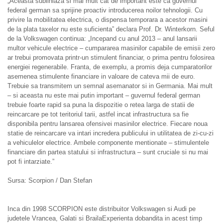
„Aceasta subliniaza si mai mult cat de important este ca guvernul
federal german sa sprijine proactiv introducerea noilor tehnologii. Cu
privire la mobilitatea electrica, o dispensa temporara a acestor masini
de la plata taxelor nu este suficienta” declara Prof. Dr. Winterkorn. Seful
de la Volkswagen continua: „Incepand cu anul 2013 – anul lansarii
multor vehicule electrice – cumpararea masinilor capabile de emisii zero
ar trebui promovata printr-un stimulent financiar, o prima pentru folosirea
energiei regenerabile. Franta, de exemplu, a promis deja cumparatorilor
asemenea stimulente financiare in valoare de cateva mii de euro.
Trebuie sa transmitem un semnal asemanator si in Germania. Mai mult
– si aceasta nu este mai putin important – guvernul federal german
trebuie foarte rapid sa puna la dispozitie o retea larga de statii de
reincarcare pe tot teritoriul tarii, astfel incat infrastructura sa fie
disponibila pentru lansarea ofensivei masinilor electrice. Fiecare noua
statie de reincarcare va intari incredera publicului in utilitatea de zi-cu-zi
a vehiculelor electrice. Ambele componente mentionate – stimulentele
financiare din partea statului si infrastructura – sunt cruciale si nu mai
pot fi intarziate.”
Sursa: Scorpion / Dan Stefan
Inca din 1998 SCORPION este distribuitor Volkswagen si Audi pe
judetele Vrancea, Galati si BrailaExperienta dobandita in acest timp