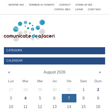
DESPRE NOI
TERMENI SI CONDITII
CONTACT
STAND UP BIZ
CONTUL MEU
LOGIN
CONT NOU
CATEGORII
CALENDAR
«
August 2026
»
Lun
Mar
Mie
Joi
Vin
Sam
Dum
27
28
29
30
31
1
2
3
4
5
6
7
8
9
10
11
12
13
14
15
16