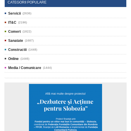
CATEGORII POPULARE
Servicii
(2636)
IT&C
(2196)
Comert
(1822)
Sanatate
(1687)
Constructii
(1448)
Online
(1446)
Media / Comunicare
(1444)