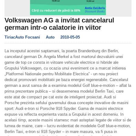
Volkswagen AG a invitat cancelarul
german intr-o calatorie in viitor
TiriacAuto Focsani
Auto
2010-05-05
La inceputul acestei saptamani, la poarta Brandenburg din Berlin,
cancelarul german Dr. Angela Merkel a fost martorul dezvaluirii unei
game de top ce consta in viitoare vehicule electrice si hibride ale
Grupului Volkswagen, cu ocazia unui eveniment ce a marcat initierea
„Platformei Nationale pentru Mobilitate Electrica” - un nou proiect
dedicat promovarii mobilitatii pe baza energiei regenerabile. Cancelarul
german a avut sansa de a examina modelul Golf blue-e-motion – aflat la
prima prezentare publica – si deasemenea modelul Berlin Taxi, care
este atat de compact pe cat este de inteligent proiectat. Audi si
Porsche prezinta sefului guvernului doua concepte inovative de masini
sport: Audi e-tron si Porsche 918 Spyder. Gama de masini electrice
expuse va reflecta experienta vasta a Grupului in acest domeniu. In
acelasi timp, aceste masini starnesc mari asteptari legate de viitor si de
lumea de maine, care – lucru evidentiat de modelele Golf blue-e-motion,
Berlin Taxi, e-tron si 918 Spyder – in mare masura, va fi pusa in