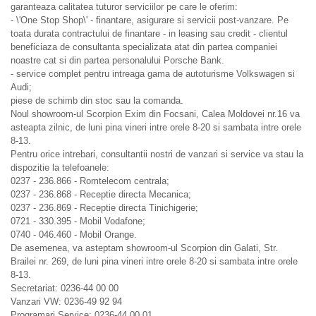
garanteaza calitatea tuturor serviciilor pe care le oferim:
- \'One Stop Shop\' - finantare, asigurare si servicii post-vanzare. Pe
toata durata contractului de finantare - in leasing sau credit - clientul
beneficiaza de consultanta specializata atat din partea companiei
noastre cat si din partea personalului Porsche Bank.
- service complet pentru intreaga gama de autoturisme Volkswagen si
Audi;
piese de schimb din stoc sau la comanda.
Noul showroom-ul Scorpion Exim din Focsani, Calea Moldovei nr.16 va
asteapta zilnic, de luni pina vineri intre orele 8-20 si sambata intre orele
8-13.
Pentru orice intrebari, consultantii nostri de vanzari si service va stau la
dispozitie la telefoanele:
0237 - 236.866 - Romtelecom centrala;
0237 - 236.868 - Receptie directa Mecanica;
0237 - 236.869 - Receptie directa Tinichigerie;
0721 - 330.395 - Mobil Vodafone;
0740 - 046.460 - Mobil Orange.
De asemenea, va asteptam showroom-ul Scorpion din Galati, Str.
Brailei nr. 269, de luni pina vineri intre orele 8-20 si sambata intre orele
8-13.
Secretariat: 0236-44 00 00
Vanzari VW: 0236-49 92 94
Programari Service: 0236-44 00 01