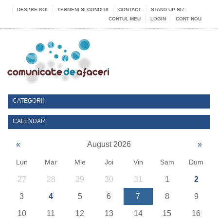
DESPRE NOI
TERMENI SI CONDITII
CONTACT
STAND UP BIZ
CONTUL MEU
LOGIN
CONT NOU
CATEGORII
CALENDAR
«
August 2026
»
Lun
Mar
Mie
Joi
Vin
Sam
Dum
27
28
29
30
31
1
2
3
4
5
6
7
8
9
10
11
12
13
14
15
16