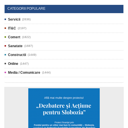
CATEGORII POPULARE
Servicii
(2636)
IT&C
(2197)
Comert
(1822)
Sanatate
(1687)
Constructii
(1449)
Online
(1447)
Media / Comunicare
(1444)