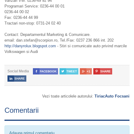
Vanzari VW: 0236-49 92 94
Programari Service: 0236-44 00 01
0236-44 00 02
Fax: 0236-44 44 99
Tractari non-stop: 0731-24 02 40
Contact: Departamentul Marketing & Comunicare.
email: dan.stefan@scorpion.ro, Tel./Fax: 0237 236 866 int. 202
http://danyrolux.blogspot.com
- Stiri si comunicate auto privind marcile
Volkswagen si Audi
Social Media

FACEBOOK

TWEET

+1

SHARE

SHARE
Vezi toate articolele autorului:
TiriacAuto Focsani
Comentarii
Adauga primul comentariu