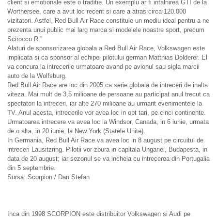
client si emotionale este o traditie. Un exemplu ar fi intalnirea GTI de la
Worthersee, care a avut loc recent si care a atras circa 120.000
vizitatori. Astfel, Red Bull Air Race constituie un mediu ideal pentru a ne
prezenta unui public mai larg marca si modelele noastre sport, precum
Scirocco R.”
Alaturi de sponsorizarea globala a Red Bull Air Race, Volkswagen este
implicata si ca sponsor al echipei pilotului german Matthias Dolderer. El
va concura la intrecerile urmatoare avand pe avionul sau sigla marcii
auto de la Wolfsburg.
Red Bull Air Race are loc din 2005 ca serie globala de intreceri de inalta
viteza. Mai mult de 3,5 milioane de persoane au participat anul trecut ca
spectatori la intreceri, iar alte 270 milioane au urmarit evenimentele la
TV. Anul acesta, intrecerile vor avea loc in opt tari, pe cinci continente.
Urmatoarea intrecere va avea loc la Windsor, Canada, in 6 iunie, urmata
de o alta, in 20 iunie, la New York (Statele Unite).
In Germania, Red Bull Air Race va avea loc in 8 august pe circuitul de
intreceri Lausitzring. Pilotii vor zbura in capitala Ungariei, Budapesta, in
data de 20 august; iar sezonul se va incheia cu intrecerea din Portugalia
din 5 septembrie.
Sursa: Scorpion / Dan Stefan
Inca din 1998 SCORPION este distribuitor Volkswagen si Audi pe