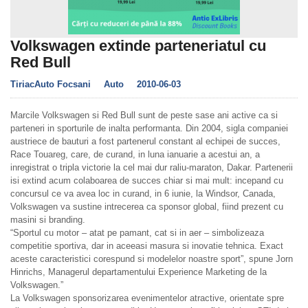
Volkswagen extinde parteneriatul cu
Red Bull
TiriacAuto Focsani
Auto
2010-06-03
Marcile Volkswagen si Red Bull sunt de peste sase ani active ca si
parteneri in sporturile de inalta performanta. Din 2004, sigla companiei
austriece de bauturi a fost partenerul constant al echipei de succes,
Race Touareg, care, de curand, in luna ianuarie a acestui an, a
inregistrat o tripla victorie la cel mai dur raliu-maraton, Dakar. Partenerii
isi extind acum colaboarea de succes chiar si mai mult: incepand cu
concursul ce va avea loc in curand, in 6 iunie, la Windsor, Canada,
Volkswagen va sustine intrecerea ca sponsor global, fiind prezent cu
masini si branding.
“Sportul cu motor – atat pe pamant, cat si in aer – simbolizeaza
competitie sportiva, dar in aceeasi masura si inovatie tehnica. Exact
aceste caracteristici corespund si modelelor noastre sport”, spune Jorn
Hinrichs, Managerul departamentului Experience Marketing de la
Volkswagen.”
La Volkswagen sponsorizarea evenimentelor atractive, orientate spre