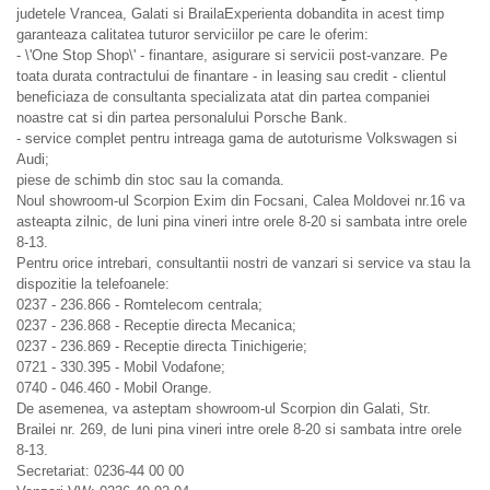
judetele Vrancea, Galati si BrailaExperienta dobandita in acest timp
garanteaza calitatea tuturor serviciilor pe care le oferim:
- \'One Stop Shop\' - finantare, asigurare si servicii post-vanzare. Pe
toata durata contractului de finantare - in leasing sau credit - clientul
beneficiaza de consultanta specializata atat din partea companiei
noastre cat si din partea personalului Porsche Bank.
- service complet pentru intreaga gama de autoturisme Volkswagen si
Audi;
piese de schimb din stoc sau la comanda.
Noul showroom-ul Scorpion Exim din Focsani, Calea Moldovei nr.16 va
asteapta zilnic, de luni pina vineri intre orele 8-20 si sambata intre orele
8-13.
Pentru orice intrebari, consultantii nostri de vanzari si service va stau la
dispozitie la telefoanele:
0237 - 236.866 - Romtelecom centrala;
0237 - 236.868 - Receptie directa Mecanica;
0237 - 236.869 - Receptie directa Tinichigerie;
0721 - 330.395 - Mobil Vodafone;
0740 - 046.460 - Mobil Orange.
De asemenea, va asteptam showroom-ul Scorpion din Galati, Str.
Brailei nr. 269, de luni pina vineri intre orele 8-20 si sambata intre orele
8-13.
Secretariat: 0236-44 00 00