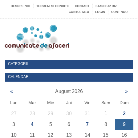
DESPRE NOI
TERMENI SI CONDITII
CONTACT
STAND UP BIZ
CONTUL MEU
LOGIN
CONT NOU
CATEGORII
CALENDAR
«
August 2026
»
Lun
Mar
Mie
Joi
Vin
Sam
Dum
27
28
29
30
31
1
2
3
4
5
6
7
8
9
10
11
12
13
14
15
16