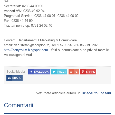
8-13.
Secretariat: 0236-44 00 00
Vanzari VW: 0236-49 92 94
Programari Service: 0236-44 00 01; 0236-44 00 02
Fax: 0236-44 44 99
Tractari non-stop: 0731-24 02 40
Contact: Departamentul Marketing & Comunicare.
email: dan.stefan@scorpion.ro, Tel./Fax: 0237 236 866 int. 202
http://danyrolux.blogspot.com
- Stiri si comunicate auto privind marcile
Volkswagen si Audi
Social Media

FACEBOOK

TWEET

+1

SHARE

SHARE
Vezi toate articolele autorului:
TiriacAuto Focsani
Comentarii