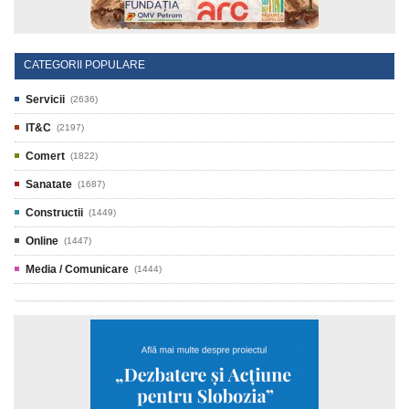
CATEGORII POPULARE
Servicii
(2636)
IT&C
(2197)
Comert
(1822)
Sanatate
(1687)
Constructii
(1449)
Online
(1447)
Media / Comunicare
(1444)