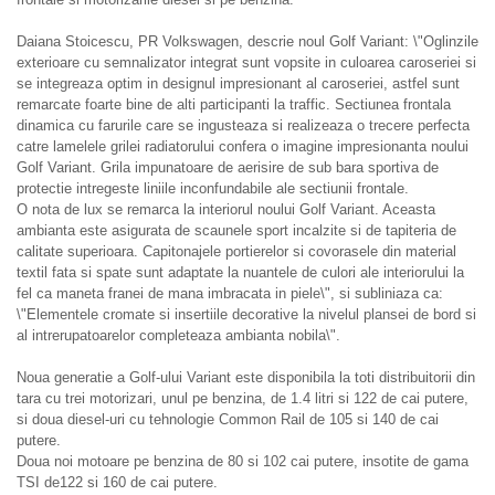
Daiana Stoicescu, PR Volkswagen, descrie noul Golf Variant: \"Oglinzile
exterioare cu semnalizator integrat sunt vopsite in culoarea caroseriei si
se integreaza optim in designul impresionant al caroseriei, astfel sunt
remarcate foarte bine de alti participanti la traffic. Sectiunea frontala
dinamica cu farurile care se ingusteaza si realizeaza o trecere perfecta
catre lamelele grilei radiatorului confera o imagine impresionanta noului
Golf Variant. Grila impunatoare de aerisire de sub bara sportiva de
protectie intregeste liniile inconfundabile ale sectiunii frontale.
O nota de lux se remarca la interiorul noului Golf Variant. Aceasta
ambianta este asigurata de scaunele sport incalzite si de tapiteria de
calitate superioara. Capitonajele portierelor si covorasele din material
textil fata si spate sunt adaptate la nuantele de culori ale interiorului la
fel ca maneta franei de mana imbracata in piele\", si subliniaza ca:
\"Elementele cromate si insertiile decorative la nivelul plansei de bord si
al intrerupatoarelor completeaza ambianta nobila\".
Noua generatie a Golf-ului Variant este disponibila la toti distribuitorii din
tara cu trei motorizari, unul pe benzina, de 1.4 litri si 122 de cai putere,
si doua diesel-uri cu tehnologie Common Rail de 105 si 140 de cai
putere.
Doua noi motoare pe benzina de 80 si 102 cai putere, insotite de gama
TSI de122 si 160 de cai putere.