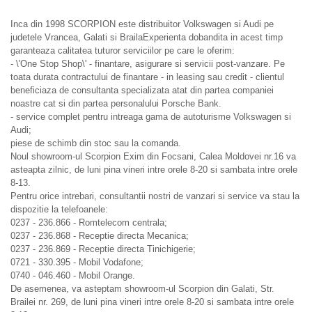
Inca din 1998 SCORPION este distribuitor Volkswagen si Audi pe
judetele Vrancea, Galati si BrailaExperienta dobandita in acest timp
garanteaza calitatea tuturor serviciilor pe care le oferim:
- \'One Stop Shop\' - finantare, asigurare si servicii post-vanzare. Pe
toata durata contractului de finantare - in leasing sau credit - clientul
beneficiaza de consultanta specializata atat din partea companiei
noastre cat si din partea personalului Porsche Bank.
- service complet pentru intreaga gama de autoturisme Volkswagen si
Audi;
piese de schimb din stoc sau la comanda.
Noul showroom-ul Scorpion Exim din Focsani, Calea Moldovei nr.16 va
asteapta zilnic, de luni pina vineri intre orele 8-20 si sambata intre orele
8-13.
Pentru orice intrebari, consultantii nostri de vanzari si service va stau la
dispozitie la telefoanele:
0237 - 236.866 - Romtelecom centrala;
0237 - 236.868 - Receptie directa Mecanica;
0237 - 236.869 - Receptie directa Tinichigerie;
0721 - 330.395 - Mobil Vodafone;
0740 - 046.460 - Mobil Orange.
De asemenea, va asteptam showroom-ul Scorpion din Galati, Str.
Brailei nr. 269, de luni pina vineri intre orele 8-20 si sambata intre orele