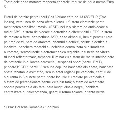
Toate cele sase motoare respecta cerintele impuse de noua norma Euro
5.
Pretul de pornire pentru noul Golf Variant este de 13.685 EUR (TVA
inclus), versiunea de baza ofera clientului Sistem electronic pentru
mentinerea stabilitatii masinii (ESP)-inclusiv sistem de antiblocare a
rotilor-ABS, sistem de blocare electronica a diferentialului-EDS, sistem
de reglare a fortei de tractiune-ASR, sase airbaguri, lumini pentru rulare
pe timp de zi, bare de amarare, geamuri electrice, oglinzi electrice si
incalzite, bancheta rabatabila, inchidere centralizata si climatizare
automata, servodirectie electromecanica reglabila in functie de viteza,
triunghi reflectorizant, torpedou iluminat cu sistem de racire interior, bare
de protectie in culoarea caroseriei, suspensii sport (pentru BMT),
prindere ISOFIX pentru 2 scaune copil pe bancheta din spate, bancheta
spate rabatabila asimetric, scaun sofer reglabil pe verticala, centuri de
siguranta in 3 puncte pentru toate locurile cu reglare pe verticala si
sistem de pretensionare pentru cele din fata; sistem de avertizare
sonora pentru cele din fata, bare longitudinale negre, inchidere
centralizata cu telecomanda, geamuri termoizolante in tenta verde.
Sursa: Porsche Romania / Scorpion