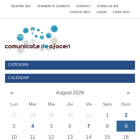
DESPRE NOI
TERMENI SI CONDITII
CONTACT
STAND UP BIZ
CONTUL MEU
LOGIN
CONT NOU
CATEGORII
CALENDAR
«
August 2026
»
Lun
Mar
Mie
Joi
Vin
Sam
Dum
27
28
29
30
31
1
2
3
4
5
6
7
8
9
10
11
12
13
14
15
16