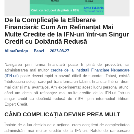
De la Complicație la Eliberare
Financiară: Cum Am Refinanțat Mai
Multe Credite de la IFN-uri într-un Singur
Credit cu Dobândă Redusă
AllmaDesign
Banci
2023-08-27
Navigarea prin lumea financiară poate fi plină de provocări, iar
administrarea mai multor
credite de la Instituții Financiare Nebancare
(IFN-uri)
poate deveni rapid o povară dificil de suportat. Totuși, există
întotdeauna soluții care pot transforma un labirint financiar într-un drum
mai clar și mai avantajos. Am experimentat acest lucru personal atunci
când am decis să refinanțez mai multe credite de la IFN-uri într-un
singur credit cu dobândă redusă de 7.9%, prin intermediul Elitium
Expert Credit.
CÂND COMPLICAȚIA DEVINE PREA MULT
Înainte de a lua decizia de a acționa, eram conștient de complexitatea
administrării mai multor credite de la IFN-uri. Ratele de rambursare