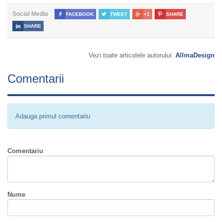
Social Media

FACEBOOK

TWEET

+1

SHARE

SHARE
Vezi toate articolele autorului:
AllmaDesign
Comentarii
Adauga primul comentariu
Comentariu
Nume