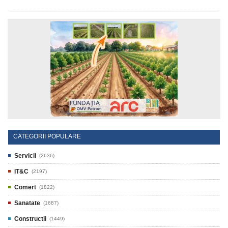
CATEGORII POPULARE
Servicii
(2636)
IT&C
(2197)
Comert
(1822)
Sanatate
(1687)
Constructii
(1449)