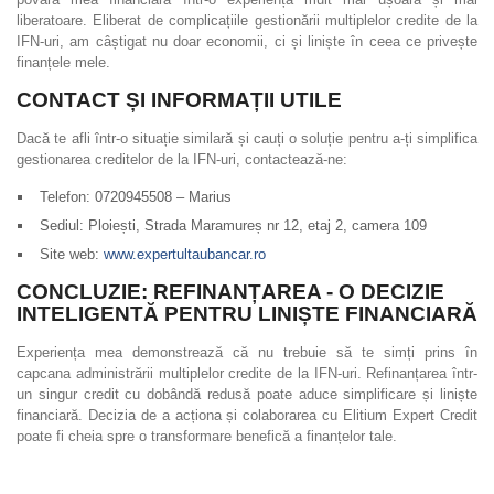
liberatoare. Eliberat de complicațiile gestionării multiplelor credite de la
IFN-uri, am câștigat nu doar economii, ci și liniște în ceea ce privește
finanțele mele.
CONTACT ȘI INFORMAȚII UTILE
Dacă te afli într-o situație similară și cauți o soluție pentru a-ți simplifica
gestionarea creditelor de la IFN-uri, contactează-ne:
Telefon: 0720945508 – Marius
Sediul: Ploiești, Strada Maramureș nr 12, etaj 2, camera 109
Site web:
www.expertultaubancar.ro
CONCLUZIE: REFINANȚAREA - O DECIZIE
INTELIGENTĂ PENTRU LINIȘTE FINANCIARĂ
Experiența mea demonstrează că nu trebuie să te simți prins în
capcana administrării multiplelor credite de la IFN-uri. Refinanțarea într-
un singur credit cu dobândă redusă poate aduce simplificare și liniște
financiară. Decizia de a acționa și colaborarea cu Elitium Expert Credit
poate fi cheia spre o transformare benefică a finanțelor tale.