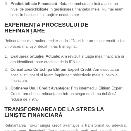
Predictibilitate Financiară
: Rata de rambursare fixă a adus un
nivel de predictibilitate în gestionarea finanțelor mele. Nu mai eram
prins în buclucul fluctuațiilor neașteptate.
EXPERIENȚA PROCESULUI DE
REFINANȚARE
Refinanțarea mai multor credite de la IFN-uri într-un singur credit a fost
un proces mai ușor decât mi-aș fi imaginat:
Evaluarea Situației Actuale
: Am revizuit situația mea financiară și
am identificat toate creditele de la IFN-uri.
Consultarea Cu Echipa Elitium Expert Credit
: Am discutat cu
specialiștii noștri și le-am împărtășit obiectivele mele și nevoile
financiare.
Obținerea Unui Credit Avantajos
: Prin intermediul Elitium Expert
Credit, am obținut refinanțarea într-un singur credit cu dobândă
redusă de 7.9%.
TRANSFORMAREA DE LA STRES LA
LINIȘTE FINANCIARĂ
Refinanțarea într-un singur credit avantajos a transformat cu adevărat
povara mea financiară într-o experiență mult mai ușoară și mai