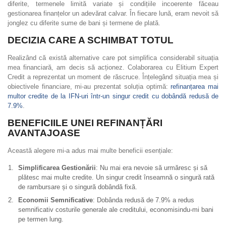
diferite, termenele limită variate și condițiile incoerente făceau
gestionarea finanțelor un adevărat calvar. În fiecare lună, eram nevoit să
jonglez cu diferite sume de bani și termene de plată.
DECIZIA CARE A SCHIMBAT TOTUL
Realizând că există alternative care pot simplifica considerabil situația
mea financiară, am decis să acționez. Colaborarea cu Elitium Expert
Credit a reprezentat un moment de răscruce. Înțelegând situația mea și
obiectivele financiare, mi-au prezentat soluția optimă:
refinanțarea mai
multor credite de la IFN-uri într-un singur credit cu dobândă redusă de
7.9%
.
BENEFICIILE UNEI REFINANȚĂRI
AVANTAJOASE
Această alegere mi-a adus mai multe beneficii esențiale:
Simplificarea Gestionării
: Nu mai era nevoie să urmăresc și să
plătesc mai multe credite. Un singur credit înseamnă o singură rată
de rambursare și o singură dobândă fixă.
Economii Semnificative
: Dobânda redusă de 7.9% a redus
semnificativ costurile generale ale creditului, economisindu-mi bani
pe termen lung.