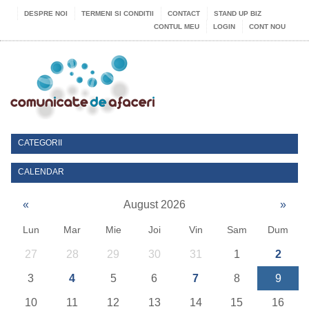
DESPRE NOI
TERMENI SI CONDITII
CONTACT
STAND UP BIZ
CONTUL MEU
LOGIN
CONT NOU
CATEGORII
CALENDAR
«
August 2026
»
Lun
Mar
Mie
Joi
Vin
Sam
Dum
27
28
29
30
31
1
2
3
4
5
6
7
8
9
10
11
12
13
14
15
16