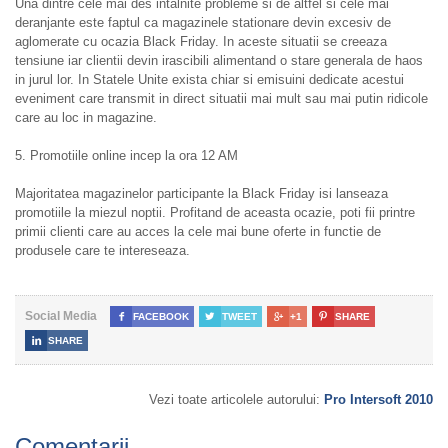
Una dintre cele mai des intalnite probleme si de altfel si cele mai
deranjante este faptul ca magazinele stationare devin excesiv de
aglomerate cu ocazia Black Friday. In aceste situatii se creeaza
tensiune iar clientii devin irascibili alimentand o stare generala de haos
in jurul lor. In Statele Unite exista chiar si emisuini dedicate acestui
eveniment care transmit in direct situatii mai mult sau mai putin ridicole
care au loc in magazine.
5. Promotiile online incep la ora 12 AM
Majoritatea magazinelor participante la Black Friday isi lanseaza
promotiile la miezul noptii. Profitand de aceasta ocazie, poti fii printre
primii clienti care au acces la cele mai bune oferte in functie de
produsele care te intereseaza.
Social Media

FACEBOOK

TWEET

+1

SHARE

SHARE
Vezi toate articolele autorului:
Pro Intersoft 2010
Comentarii