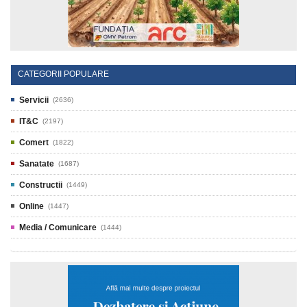
CATEGORII POPULARE
Servicii
(2636)
IT&C
(2197)
Comert
(1822)
Sanatate
(1687)
Constructii
(1449)
Online
(1447)
Media / Comunicare
(1444)