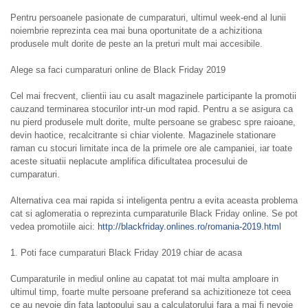
Pentru persoanele pasionate de cumparaturi, ultimul week-end al lunii
noiembrie reprezinta cea mai buna oportunitate de a achizitiona
produsele mult dorite de peste an la preturi mult mai accesibile.
Alege sa faci cumparaturi online de Black Friday 2019
Cel mai frecvent, clientii iau cu asalt magazinele participante la promotii
cauzand terminarea stocurilor intr-un mod rapid. Pentru a se asigura ca
nu pierd produsele mult dorite, multe persoane se grabesc spre raioane,
devin haotice, recalcitrante si chiar violente. Magazinele stationare
raman cu stocuri limitate inca de la primele ore ale campaniei, iar toate
aceste situatii neplacute amplifica dificultatea procesului de
cumparaturi.
Alternativa cea mai rapida si inteligenta pentru a evita aceasta problema
cat si aglomeratia o reprezinta cumparaturile Black Friday online. Se pot
vedea promotiile aici:
http://blackfriday.onlines.ro/romania-2019.html
1. Poti face cumparaturi Black Friday 2019 chiar de acasa
Cumparaturile in mediul online au capatat tot mai multa amploare in
ultimul timp, foarte multe persoane preferand sa achizitioneze tot ceea
ce au nevoie din fata laptopului sau a calculatorului fara a mai fi nevoie