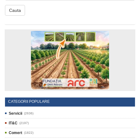
Cauta
CATEGORII POPULARE
Servicii
(2636)
IT&C
(2197)
Comert
(1822)