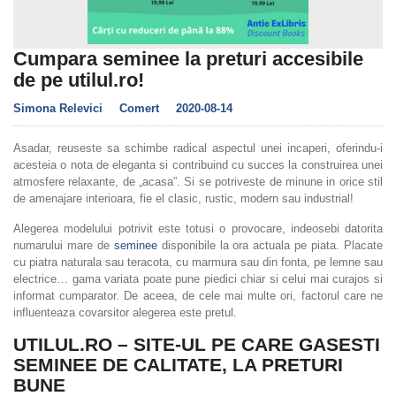
Cumpara seminee la preturi accesibile
de pe utilul.ro!
Simona Relevici
Comert
2020-08-14
Asadar, reuseste sa schimbe radical aspectul unei incaperi, oferindu-i
acesteia o nota de eleganta si contribuind cu succes la construirea unei
atmosfere relaxante, de „acasa”. Si se potriveste de minune in orice stil
de amenajare interioara, fie el clasic, rustic, modern sau industrial!
Alegerea modelului potrivit este totusi o provocare, indeosebi datorita
numarului mare de
seminee
disponibile la ora actuala pe piata. Placate
cu piatra naturala sau teracota, cu marmura sau din fonta, pe lemne sau
electrice… gama variata poate pune piedici chiar si celui mai curajos si
informat cumparator. De aceea, de cele mai multe ori, factorul care ne
influenteaza covarsitor alegerea este pretul.
UTILUL.RO – SITE-UL PE CARE GASESTI
SEMINEE DE CALITATE, LA PRETURI
BUNE