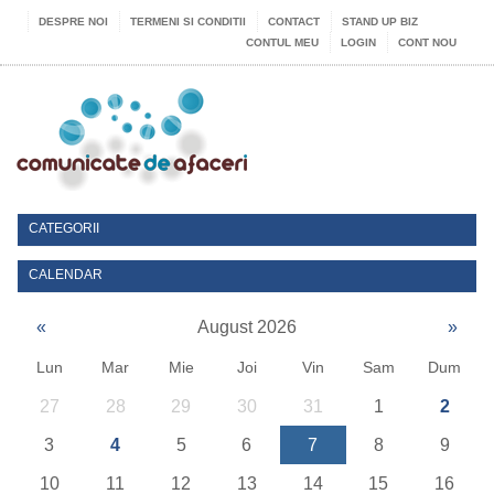
DESPRE NOI
TERMENI SI CONDITII
CONTACT
STAND UP BIZ
CONTUL MEU
LOGIN
CONT NOU
CATEGORII
CALENDAR
«
August 2026
»
Lun
Mar
Mie
Joi
Vin
Sam
Dum
27
28
29
30
31
1
2
3
4
5
6
7
8
9
10
11
12
13
14
15
16