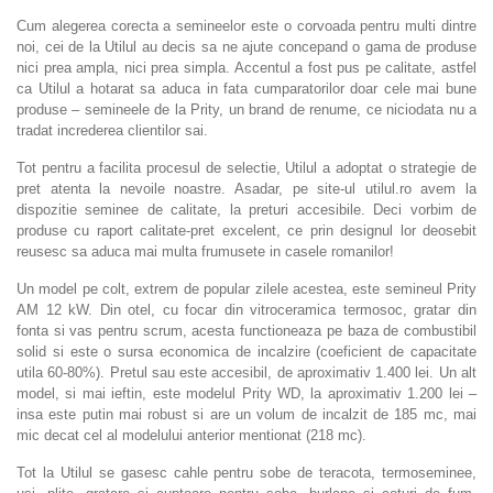
Cum alegerea corecta a semineelor este o corvoada pentru multi dintre
noi, cei de la Utilul au decis sa ne ajute concepand o gama de produse
nici prea ampla, nici prea simpla. Accentul a fost pus pe calitate, astfel
ca Utilul a hotarat sa aduca in fata cumparatorilor doar cele mai bune
produse – semineele de la Prity, un brand de renume, ce niciodata nu a
tradat increderea clientilor sai.
Tot pentru a facilita procesul de selectie, Utilul a adoptat o strategie de
pret atenta la nevoile noastre. Asadar, pe site-ul utilul.ro avem la
dispozitie seminee de calitate, la preturi accesibile. Deci vorbim de
produse cu raport calitate-pret excelent, ce prin designul lor deosebit
reusesc sa aduca mai multa frumusete in casele romanilor!
Un model pe colt, extrem de popular zilele acestea, este semineul Prity
AM 12 kW. Din otel, cu focar din vitroceramica termosoc, gratar din
fonta si vas pentru scrum, acesta functioneaza pe baza de combustibil
solid si este o sursa economica de incalzire (coeficient de capacitate
utila 60-80%). Pretul sau este accesibil, de aproximativ 1.400 lei. Un alt
model, si mai ieftin, este modelul Prity WD, la aproximativ 1.200 lei –
insa este putin mai robust si are un volum de incalzit de 185 mc, mai
mic decat cel al modelului anterior mentionat (218 mc).
Tot la Utilul se gasesc cahle pentru sobe de teracota, termoseminee,