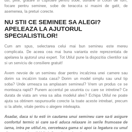
usi, plite, gratare si cuptoare pentru sobe, burlane si coturi de fum,
focare pentru seminee, sobe de teracota si masini de gatit, de
asemenea, la preturi corecte.
NU STII CE SEMINEE SA ALEGI?
APELEAZA LA AJUTORUL
SPECIALISTILOR!
Cum am spus, selectarea celui mai bun semineu este mereu
complicata. De aceea cea mai buna varianta este reprezentata de
apelarea la ajutorul unui expert. Tot Utilul pune la dispozitia clientilor sai
si un serviciu de consiliere gratuit!
Avem nevoie de un semineu doar pentru incalzirea unei camere sau
dorim sa incalzim toata casa? Dorim un model simplu sau unul tip
soba? Unde urmeaza sa amplasam semineul? Vrem un produs ce se
monteaza rapid? Punem accentul pe usurinta cu care se intretine? Ce
durata de viata am vrea sa aiba modelul ales? Echipa Utilul ne poate
ajuta sa obtinem raspunsurile corecte la toate aceste intrebari, precum
si la altele, vitale pentru o alegere inteleapta.
Asadar, daca si tu esti in cautarea unui semineu care sa-ti asigure
confortul termic si care sa-ti aduca relaxare in serile frumoase de
iarna, intra pe utilul.ro, cerceteaza gama si apoi ia legatura cu unul