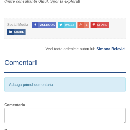
dintre consultantii Utilul. Spor la explorat!
Social Media

FACEBOOK

TWEET

+1

SHARE

SHARE
Vezi toate articolele autorului:
Simona Relevici
Comentarii
Adauga primul comentariu
Comentariu