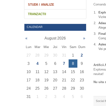
Comanda
STUDII / ANALIZE
Expl
TRANZACTII
Vizit
Adau
CALENDAR
Alege
Fina
«
August 2026
»
Compl
Aștea
Lun
Mar
Mie
Joi
Vin
Sam
Dum
Vei p
27
28
29
30
31
1
2
3
4
5
6
7
8
9
Artificii
Explorea
10
11
12
13
14
15
16
neuitat!
17
18
19
20
21
22
23
Nu uita s
24
25
26
27
28
29
30
31
1
2
3
4
5
6
Social 