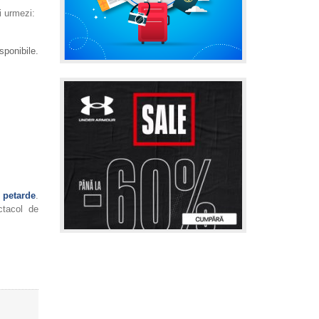
i urmezi:
sponibile.
i
petarde
.
ctacol de