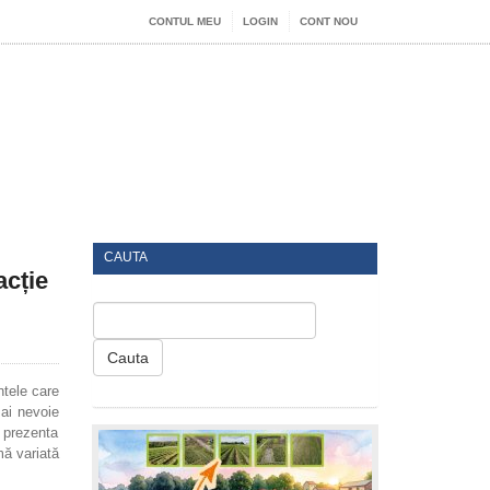
CONTUL MEU
LOGIN
CONT NOU
CAUTA
acție
Cauta
ntele care
 ai nevoie
m prezenta
mă variată