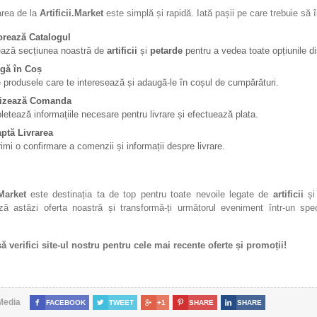
rea de la
Artificii.Market
este simplă și rapidă. Iată pașii pe care trebuie să î
orează Catalogul
ează secțiunea noastră de
artificii
și
petarde
pentru a vedea toate opțiunile di
gă în Coș
 produsele care te interesează și adaugă-le în coșul de cumpărături.
lizează Comanda
etează informațiile necesare pentru livrare și efectuează plata.
ptă Livrarea
rimi o confirmare a comenzii și informații despre livrare.
.Market
este destinația ta de top pentru toate nevoile legate de
artificii
ș
ză astăzi oferta noastră și transformă-ți următorul eveniment într-un spe
ă verifici site-ul nostru pentru cele mai recente oferte și promoții!
Media

FACEBOOK

TWEET

+1

SHARE

SHARE