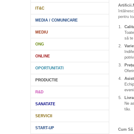
Artificii
IT&C
întâlnesc
pentru toa
MEDIA / COMUNICARE
Calit
MEDIU
Toate
să te
ONG
Varie
Indife
ONLINE
potri
Prețu
OPORTUNITATI
Oferi
Asist
PRODUCTIE
Echip
eveni
R&D
Livra
Ne as
SANATATE
tău.
SERVICII
START-UP
Cum Să C