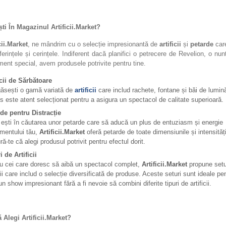
ti În Magazinul Artificii.Market?
cii.Market
, ne mândrim cu o selecție impresionantă de
artificii
și
petarde
care
ferințele și cerințele. Indiferent dacă planifici o petrecere de Revelion, o nu
ment special, avem produsele potrivite pentru tine.
icii de Sărbătoare
găsești o gamă variată de
artificii
care includ rachete, fontane și băi de lumin
s este atent selecționat pentru a asigura un spectacol de calitate superioară.
de pentru Distracție
ești în căutarea unor petarde care să aducă un plus de entuziasm și energie
mentului tău,
Artificii.Market
oferă petarde de toate dimensiunile și intensități
ră-te că alegi produsul potrivit pentru efectul dorit.
i de Artificii
u cei care doresc să aibă un spectacol complet,
Artificii.Market
propune setu
icii care includ o selecție diversificată de produse. Aceste seturi sunt ideale pe
un show impresionant fără a fi nevoie să combini diferite tipuri de artificii.
 Alegi Artificii.Market?