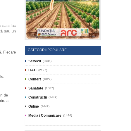
 satisfac
ntă sau un
CATEGORII POPULARE
ă. Fiecare
Servicii
(2636)
IT&C
(2197)
le.
Comert
(1822)
Sanatate
(1687)
ri de
Constructii
(1449)
ntru a
Online
(1447)
Media / Comunicare
(1444)