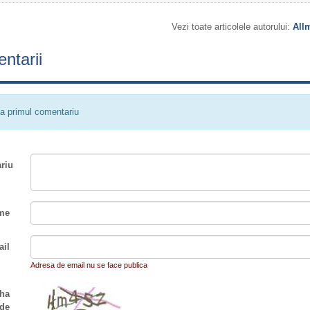
Vezi toate articolele autorului:
All
ntarii
a primul comentariu
riu
me
il
Adresa de email nu se face publica
ha
de