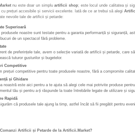
.Market
nu este doar un simplu
artificii shop
; este locul unde calitatea și si
 cu prețuri accesibile și servicii excelente. Iată de ce ar trebui să alegi
Artifi
te nevoile tale de artificii și petarde:
ate Superioară
 produsele noastre sunt testate pentru a garanta performanță și siguranță, ast
 bucuri de un spectacol fără probleme.
tate
rent de preferințele tale, avem o selecție variată de artificii și petarde, care s
vească tuturor gusturilor și bugetelor.
ri Competitive
m prețuri competitive pentru toate produsele noastre, fără a compromite calita
ență și Ghidare
a noastră este aici pentru a te ajuta să alegi cele mai potrivite produse pentru
mentul tău și pentru a-ți răspunde la toate întrebările legate de utilizare și sig
re Rapidă
igurăm că produsele tale ajung la timp, astfel încât să fii pregătit pentru even
omanzi Artificii și Petarde de la Artificii.Market?