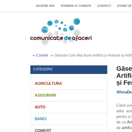
DESPRE NOI
TERMENI SI CONDITII
CONTACT
STAND UP
Comert
Găsește Cele Mai Bune Artificii și Petarde la Artif
Găseș
CATEGORII
Artif
și Fes
AGRICULTURA
AllmaDe
ASIGURARI
Când vine
AUTO
aduc ace
pentru a 
BANCI
de ce
Art
de
artific
COMERT