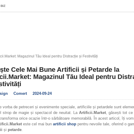
 BIZ
icii.Market: Magazinul Tău Ideal pentru Distracție și Festivități
te Cele Mai Bune Artificii și Petarde la
icii.Market: Magazinul Tău Ideal pentru Distr
tivități
sign
Comert
2024-09-24
 vorba de petreceri și evenimente speciale, artificiile și petardele sunt eleme
l strop de magie și spectacol de neuitat. La
Artificii.Market
, găsești tot ce
transforma orice ocazie într-o sărbătoare memorabilă. În acest articol, îți vo
ificii.Market
este cel mai bun
artificii shop
pentru nevoile tale, oferind o ga
ii
și
petarde
.