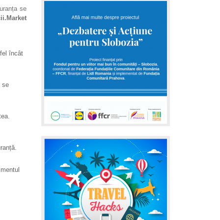
guranța se
cii.Market
fel încât
ă se
tea.
uranță.
imentul