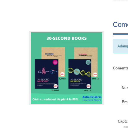
Come
Adaug
Comenta
Nu
Ema
Captc
co