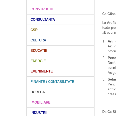
CONSTRUCTII
Ce Găseș
CONSULTANTA
La
Artifi
toate pre
CSR
alt eveni
CULTURA
Artif
Aici 
EDUCATIE
produ
Petar
ENERGIE
Dacă 
eveni
EVENIMENTE
Asigu
Setur
FINANTE / CONTABILITATE
Pentr
artif
HORECA
crea 
IMOBILIARE
De Ce Să
INDUSTRII