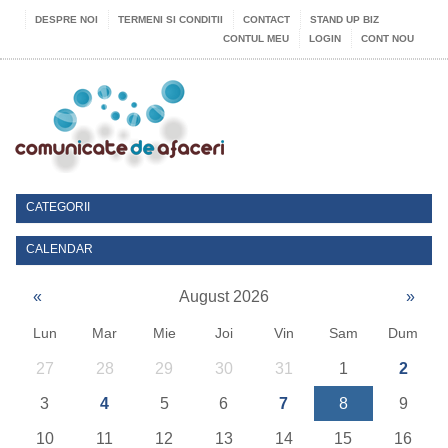
DESPRE NOI
TERMENI SI CONDITII
CONTACT
STAND UP BIZ
CONTUL MEU
LOGIN
CONT NOU
CATEGORII
CALENDAR
«
August 2026
»
Lun
Mar
Mie
Joi
Vin
Sam
Dum
27
28
29
30
31
1
2
3
4
5
6
7
8
9
10
11
12
13
14
15
16