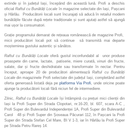
extinde și în județul Iași, începând din această lună. Profi a deschis
oficial
Raftul cu Bunătăți Locale
în magazine selectate din Iași, Pașcani
și Hârlău. Producătorii locali sunt încurajați să aducă în retailul modern
bunătățile făcute după rețete tradiționale și sunt ajutați astfel să ajungă
mai ușor la consumatori.
Grație programului demarat de rețeaua românească de magazine Profi,
micii producători locali pot să continue să transmită mai departe
moșternirea gustului autentic și sănătos.
Raftul cu Bunătăți Locale
oferă gustul inconfundabil al unor produse
proaspete din carne, lactate, patiserie, miere curată, vinuri din fructe,
salate, dar și fructe deshidratate sau transformate în nectar. Pentru
început, aproape 20 de producători alimentează
Raftul cu Bunătăți
Locale
din magazinele Profi selectate din județul Iași, completând astfel
oferta generoasă listată deja pe
platforma Via Profi
, unde oricine poate
ajunge la producătorii locali fără niciun fel de intermediere.
Zilnic,
Raftul cu Bunătăți Locale
își întâmpină cu prețuri mici clienții din
Iași la Profi Super din Strada Clopotari, nr.16-20, bl. 607, scara A-C ,
Profi Super din Bulevardul Independenței 1A, Profi Super din Bulevardul
Carol 48 și Profi Super din Șoseaua Păcurari 112, în Pașcani la Profi
Super din Strada Stefan Cel Mare, BI V 1-3, iar în Hârlău la Profi Super
pe Strada Petru Rareș 14.