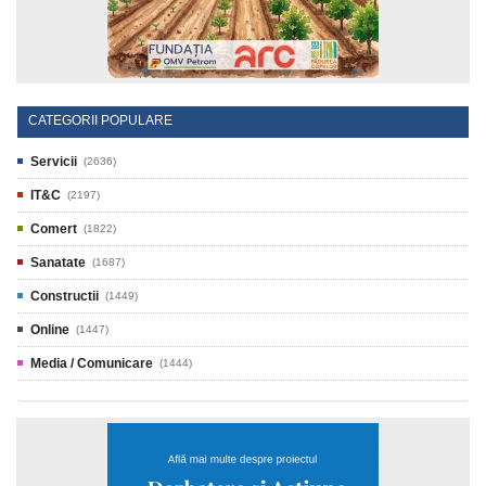
CATEGORII POPULARE
Servicii
(2636)
IT&C
(2197)
Comert
(1822)
Sanatate
(1687)
Constructii
(1449)
Online
(1447)
Media / Comunicare
(1444)