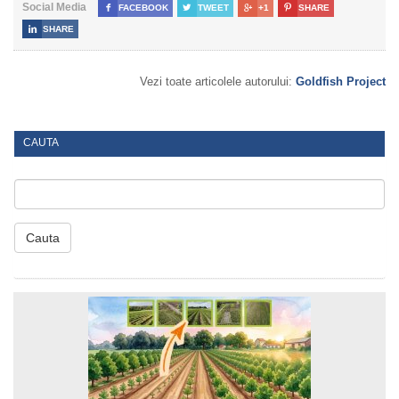
Social Media

FACEBOOK

TWEET

+1

SHARE

SHARE
Vezi toate articolele autorului:
Goldfish Project
CAUTA
Cauta