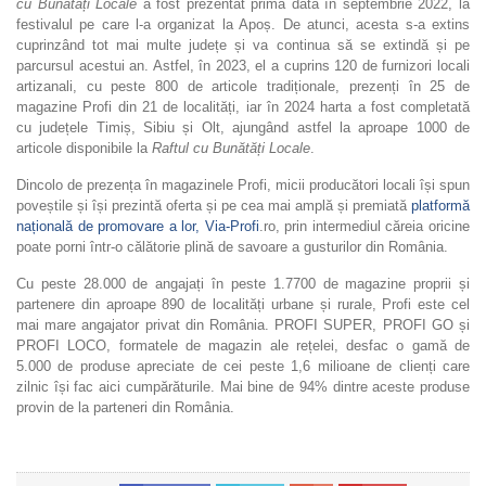
cu Bunătăți Locale
a fost prezentat prima dată în septembrie 2022, la
festivalul pe care l-a organizat la Apoș. De atunci, acesta s-a extins
cuprinzând tot mai multe județe și va continua să se extindă și pe
parcursul acestui an. Astfel, în 2023, el a cuprins 120 de furnizori locali
artizanali, cu peste 800 de articole tradiționale, prezenți în 25 de
magazine Profi din 21 de localități, iar în 2024 harta a fost completată
cu județele Timiș, Sibiu și Olt, ajungând astfel la aproape 1000 de
articole disponibile la
Raftul cu Bunătăți Locale
.
Dincolo de prezența în magazinele Profi, micii producători locali își spun
poveștile și își prezintă oferta și pe cea mai amplă și premiată
platformă
națională de promovare a lor, Via-Profi
.ro, prin intermediul căreia oricine
poate porni într-o călătorie plină de savoare a gusturilor din România.
Cu peste 28.000 de angajați în peste 1.7700 de magazine proprii și
partenere din aproape 890 de localități urbane și rurale, Profi este cel
mai mare angajator privat din România. PROFI SUPER, PROFI GO și
PROFI LOCO, formatele de magazin ale rețelei, desfac o gamă de
5.000 de produse apreciate de cei peste 1,6 milioane de clienți care
zilnic își fac aici cumpărăturile. Mai bine de 94% dintre aceste produse
provin de la parteneri din România.