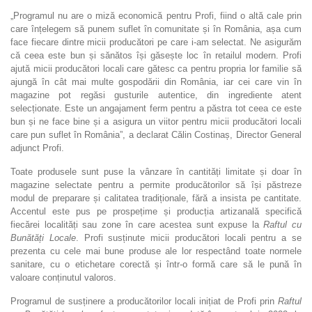
„Programul nu are o miză economică pentru Profi, fiind o altă cale prin
care înțelegem să punem suflet în comunitate și în România, așa cum
face fiecare dintre micii producători pe care i-am selectat. Ne asigurăm
că ceea este bun și sănătos își găsește loc în retailul modern. Profi
ajută micii producători locali care gătesc ca pentru propria lor familie să
ajungă în cât mai multe gospodării din România, iar cei care vin în
magazine pot regăsi gusturile autentice, din ingrediente atent
selecționate. Este un angajament ferm pentru a păstra tot ceea ce este
bun și ne face bine și a asigura un viitor pentru micii producători locali
care pun suflet în România”, a declarat Călin Costinaș, Director General
adjunct Profi.
Toate produsele sunt puse la vânzare în cantități limitate și doar în
magazine selectate pentru a permite producătorilor să își păstreze
modul de preparare și calitatea tradiționale, fără a insista pe cantitate.
Accentul este pus pe prospețime și producția artizanală specifică
fiecărei localități sau zone în care acestea sunt expuse la
Raftul cu
Bunătăți Locale
. Profi susținute micii producători locali pentru a se
prezenta cu cele mai bune produse ale lor respectând toate normele
sanitare, cu o etichetare corectă și într-o formă care să le pună în
valoare conținutul valoros.
Programul de susținere a producătorilor locali inițiat de Profi prin
Raftul