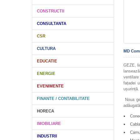
CONSTRUCTII
CONSULTANTA
CSR
CULTURA
MD Com
EDUCATIE
GEZE, lid
lansează
ENERGIE
ventilare
fațadei u
EVENIMENTE
ușurință.
FINANTE / CONTABILITATE
Noua gen
adăugată,
HORECA
Conec
IMOBILIARE
Cabla
Camuf
INDUSTRII