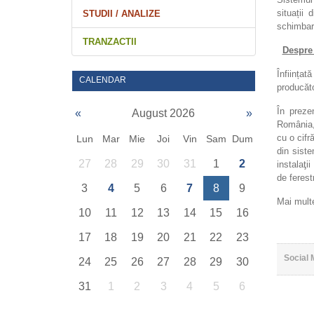
situații
STUDII / ANALIZE
schimbare
TRANZACTII
Despre
Înființa
CALENDAR
producăto
În preze
«
August 2026
»
România,
cu o cif
Lun
Mar
Mie
Joi
Vin
Sam
Dum
din siste
27
28
29
30
31
1
2
instalaţi
de ferest
3
4
5
6
7
8
9
Mai multe
10
11
12
13
14
15
16
17
18
19
20
21
22
23
Social 
24
25
26
27
28
29
30
31
1
2
3
4
5
6