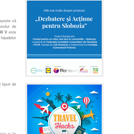
eușește să
orului de
30 V
este
 fațadelor
 tipuri de
hiar și în