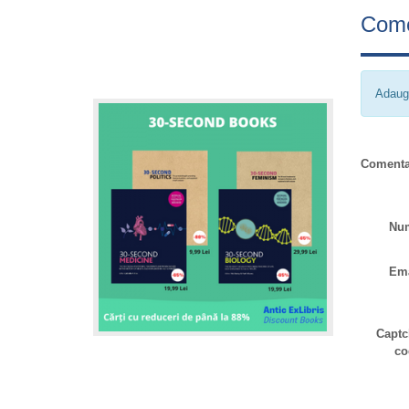
Come
Adaug
Comenta
Nu
Ema
Captc
co