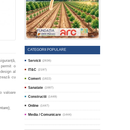
CATEGORII POPULARE
siguranță,
Servicii
(2636)
 permit o
IT&C
(2197)
 design al
lizează cu
Comert
(1822)
Sanatate
(1687)
o valoare
Constructii
(1449)
Online
(1447)
ntare);
Media / Comunicare
(1444)