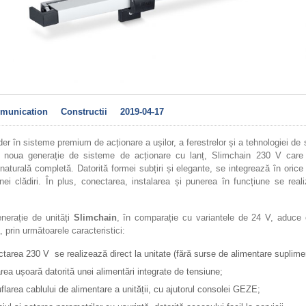
munication
Constructii
2019-04-17
er în sisteme premium de acționare a ușilor, a ferestrelor și a tehnologiei de 
 noua generație de sisteme de acționare cu lanț, Slimchain 230 V care
 naturală completă. Datorită formei subțiri și elegante, se integrează în orice
nei clădiri. În plus, conectarea, instalarea și punerea în funcțiune se rea
erație de unități
Slimchain
, în comparație cu variantele de 24 V, aduce 
 prin următoarele caracteristici:
tarea 230 V se realizează direct la unitate (fără surse de alimentare suplime
rea ușoară datorită unei alimentări integrate de tensiune;
larea cablului de alimentare a unității, cu ajutorul consolei GEZE;