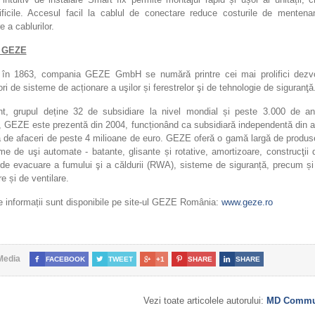
 dificile. Accesul facil la cablul de conectare reduce costurile de mentena
 a cablurilor.
 GEZE
tă în 1863, compania GEZE GmbH se numără printre cei mai prolifici dezvol
ri de sisteme de acționare a uşilor și ferestrelor şi de tehnologie de siguranţă
nt, grupul deține 32 de subsidiare la nivel mondial și peste 3.000 de ang
 GEZE este prezentă din 2004, funcționând ca subsidiară independentă din a
ră de afaceri de peste 4 milioane de euro. GEZE oferă o gamă largă de produs
me de uşi automate - batante, glisante și rotative, amortizoare, construcţii d
i de evacuare a fumului şi a căldurii (RWA), sisteme de siguranță, precum ș
re și de ventilare.
 informații sunt disponibile pe site-ul GEZE România:
www.geze.ro
Media

FACEBOOK

TWEET

+1

SHARE

SHARE
Vezi toate articolele autorului:
MD Commun