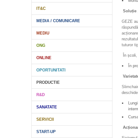
Monta
IT&C
Soluție 
MEDIA / COMUNICARE
GEZE auto
răspundă
acționar
MEDIU
rezultatu
tuturor ti
ONG
În școli,
ONLINE
În pro
OPORTUNITATI
Varietat
PRODUCTIE
Slimchain
deschide
R&D
Lungi
SANATATE
inter
Cursa
SERVICII
Acționa
START-UP
Sistemul 