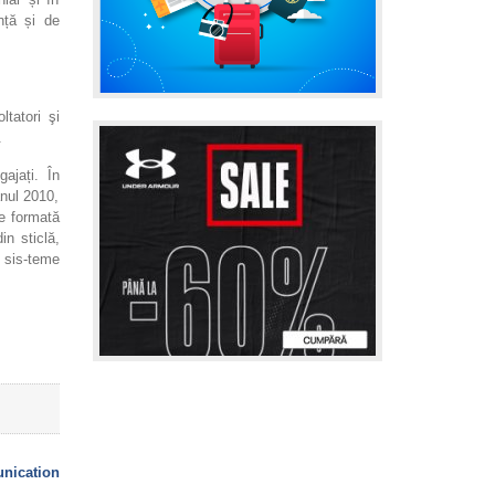
nță și de
tatori şi
.
ajați. În
nul 2010,
e formată
in sticlă,
i sis-teme
ication