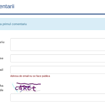
ntarii
a primul comentariu
riu
me
il
Adresa de email nu se face publica
ha
de