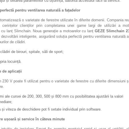
jul și setarea parametrilor cu ușurință, datorită accesului facil la servicii.
perfectă pentru ventilarea naturală a fațadelor
matizează o varietate de ferestre utilizate în diferite domenii. Compania r
 cerințelor clienților prin completarea unei game largi de utilizări a mot
e cu lanț Slimchain. Noua generație a motoarelor cu lanț
GEZE Slimchain 2
l dezvoltării inteligente, asigurând soluția perfectă pentru ventilarea naturală a
purilor de clădiri.
 clădiri de birouri, spitale, săli de sport;
pria locuință.
e de aplicații
 230 V poate fi utilizat pentru o varietate de ferestre cu diferite dimensiuni și
re.
mi ale cursei de 200, 300, 500 și 800 mm cu posibilitatea ajustării la valori
mediare;
 și viteza de deschidere pot fi setate individual prin software.
re ușoară și service în câteva minute
intuitiv de instalare Smart fix permite montajul rapid și ușor al unității, c