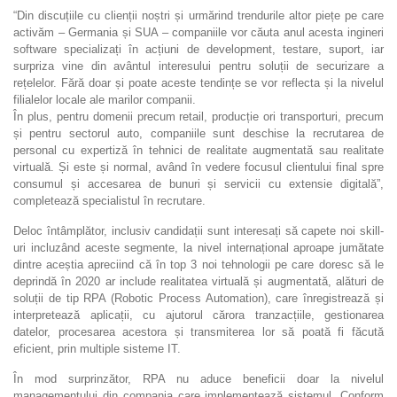
“Din discuțiile cu clienții noștri și urmărind trendurile altor piețe pe care
activăm – Germania și SUA – companiile vor căuta anul acesta ingineri
software specializați în acțiuni de development, testare, suport, iar
surpriza vine din avântul interesului pentru soluții de securizare a
rețelelor. Fără doar și poate aceste tendințe se vor reflecta și la nivelul
filialelor locale ale marilor companii.
În plus, pentru domenii precum retail, producție ori transporturi, precum
și pentru sectorul auto, companiile sunt deschise la recrutarea de
personal cu expertiză în tehnici de realitate augmentată sau realitate
virtuală. Și este și normal, având în vedere focusul clientului final spre
consumul și accesarea de bunuri și servicii cu extensie digitală”,
completează specialistul în recrutare.
Deloc întâmplător, inclusiv candidații sunt interesați să capete noi skill-
uri incluzând aceste segmente, la nivel internațional aproape jumătate
dintre aceștia apreciind că în top 3 noi tehnologii pe care doresc să le
deprindă în 2020 ar include realitatea virtuală și augmentată, alături de
soluții de tip RPA (Robotic Process Automation), care înregistrează și
interpretează aplicații, cu ajutorul cărora tranzacțiile, gestionarea
datelor, procesarea acestora și transmiterea lor să poată fi făcută
eficient, prin multiple sisteme IT.
În mod surprinzător, RPA nu aduce beneficii doar la nivelul
managementului din compania care implementează sistemul. Conform