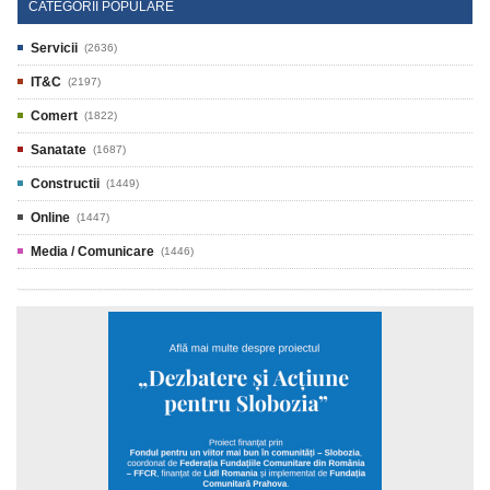
CATEGORII POPULARE
Servicii
(2636)
IT&C
(2197)
Comert
(1822)
Sanatate
(1687)
Constructii
(1449)
Online
(1447)
Media / Comunicare
(1446)