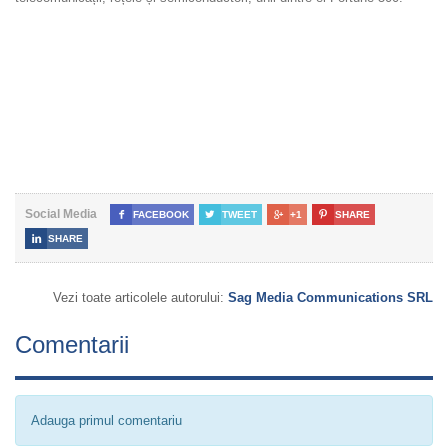
Social Media

FACEBOOK

TWEET

+1

SHARE

SHARE
Vezi toate articolele autorului:
Sag Media Communications SRL
Comentarii
Adauga primul comentariu