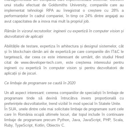
unui studiu efectuat de Goldsmiths University, companiile care au
implementat tehnologii RPA au înregistrat o creștere cu 28% a
performanțelor în cadrul companiei, în timp ce 24% dintre angajați au
avut capacitatea de a inova mai mult la propriul job.
Rămân în vizorul recrutorilor: inginerii cu expertiză în computer vision și
dezvoltatorii de aplicații
Abilitățile de testare, expertiza în arhitectura și designul sistemelor, cât
și în blockchain rămân arii de expertiză pe care companiile din IT&C le
targetează, dar ceea ce este interesant de urmărit, din studiul Hired
citat de www.developer-tech.com, este creșterea interesului pentru
inginerii cu expertiză în computer vision și pentru dezvoltatorii de
aplicații și de jocuri.
Ce limbaje de programare se caută în 2020
Un alt aspect interesant: cererea companiilor de specialiști în limbaje de
programare tinde să devină întrucâtva invers proporțională cu
preferințele dezvoltatorilor, trend vizibil în mod special în Statele Unite.
În SUA, unele dintre cele mai solicitate limbaje de programare sunt cele
care în România ocupă ultimele locuri, dar topul include în continuare
limbaje de programare precum Python, Java, JavaScript, PHP, Scala,
Ruby, TypeScript, Kotlin, Obiectiv C.