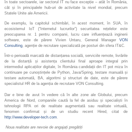
în toate sectoarele, iar sectorul IT nu face excepție – atât în România,
cât și în principalele hub-uri de activitate la nivel mondial, precum
Statele Unite ale Americii.
De exemplu, la capitolul schimbări, în acest moment, în SUA, în
ecosistemul IoT (“Internetul lucrurilor”) securitatea rețelelor este
preocuparea nr. 1 pentru companii, lucru care influențează inginerii
software, este de părere Vivien Untaru, General Manager
VON
Consulting
, agenție de recrutare specializată pe posturi din sfera IT&C.
Într-o perioadă marcată de distanțarea socială, serviciile remote, livrările
de la distanță și asistența clientului final aproape integral prin
intermediul aplicațiilor digitale, în România candidații din IT pot miza în
continuare pe cunoștințele de Python, Java/Spring, testare manuală și
testare automată, BA, algoritmi și structuri de date, este de părere
specialistul HR de la agenția de recrutare VON Consulting.
Dar e bine de avut în vedere că în alte zone ale Globului, precum
America de Nord, companiile caută la fel de asiduu și specialiști în
tehnologii RPA ori de realitate augmentată sau realitate virtuală,
fenomen confirmat și de un studiu recent Hired, citat de
http://www.developer-tech.com
.
Noua realitate are nevoie de angajați pregătiți