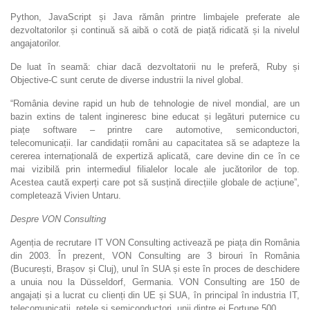
Python, JavaScript și Java rămân printre limbajele preferate ale
dezvoltatorilor și continuă să aibă o cotă de piață ridicată și la nivelul
angajatorilor.
De luat în seamă: chiar dacă dezvoltatorii nu le preferă, Ruby și
Objective-C sunt cerute de diverse industrii la nivel global.
“România devine rapid un hub de tehnologie de nivel mondial, are un
bazin extins de talent ingineresc bine educat și legături puternice cu
piațe software – printre care automotive, semiconductori,
telecomunicații. Iar candidații români au capacitatea să se adapteze la
cererea internațională de expertiză aplicată, care devine din ce în ce
mai vizibilă prin intermediul filialelor locale ale jucătorilor de top.
Acestea caută experți care pot să susțină direcțiile globale de acțiune”,
completează Vivien Untaru.
Despre VON Consulting
Agenția de recrutare IT VON Consulting activează pe piața din România
din 2003. În prezent, VON Consulting are 3 birouri în România
(București, Brașov și Cluj), unul în SUA și este în proces de deschidere
a unuia nou la Düsseldorf, Germania. VON Consulting are 150 de
angajați și a lucrat cu clienți din UE și SUA, în principal în industria IT,
telecomunicații, rețele și semiconductori, unii dintre ei Fortune 500.