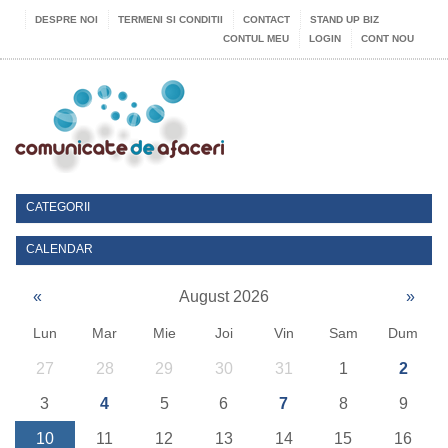
DESPRE NOI
TERMENI SI CONDITII
CONTACT
STAND UP BIZ
CONTUL MEU
LOGIN
CONT NOU
CATEGORII
CALENDAR
«
August 2026
»
Lun
Mar
Mie
Joi
Vin
Sam
Dum
27
28
29
30
31
1
2
3
4
5
6
7
8
9
10
11
12
13
14
15
16