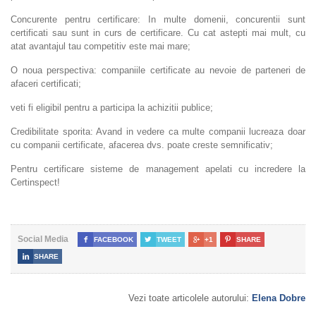
Concurente pentru certificare: In multe domenii, concurentii sunt
certificati sau sunt in curs de certificare. Cu cat astepti mai mult, cu
atat avantajul tau competitiv este mai mare;
O noua perspectiva: companiile certificate au nevoie de parteneri de
afaceri certificati;
veti fi eligibil pentru a participa la achizitii publice;
Credibilitate sporita: Avand in vedere ca multe companii lucreaza doar
cu companii certificate, afacerea dvs. poate creste semnificativ;
Pentru certificare sisteme de management apelati cu incredere la
Certinspect!
Social Media

FACEBOOK

TWEET

+1

SHARE

SHARE
Vezi toate articolele autorului:
Elena Dobre