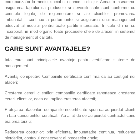
corespunzator la mediul social si economic din jur. Aceasta inseamna:
asigurarea faptului ca produsele si serviciile sale sunt conforme cu
cerintele legale, de reglementare si ale clientilor, promovarea
imbunatatirii continue a performantei si asigurarea unui management
adecvat al riscului pentru toate partile interesate. In cele din urma:
incorporati in mod organic toate procesele cheie de afaceri in sistemul
de management al calitatii.
CARE SUNT AVANTAJELE?
Iata care sunt principalele avantaje pentru certificare sisteme de
management.
Avantaj competitiv: Companiile certificate confirma ca au castigat noi
afaceri;
Cresterea cererii clientilor: companiile certificate raporteaza cresterea
cererii clientilor, ceea ce implica cresterea afacerii;
Protejarea afacerilor: companiile necertificate spun ca au pierdut clienti
in fata concurentilor certificati. Au aflat de ce au pierdut contractul cand
era prea tarziu;
Reducerea costurilor: prin eficienta, imbunatatire continua, reducerea
pierderilor, controlul consecvent al proceselor cheie;