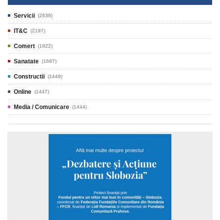
Servicii
(2636)
IT&C
(2197)
Comert
(1822)
Sanatate
(1687)
Constructii
(1449)
Online
(1447)
Media / Comunicare
(1444)