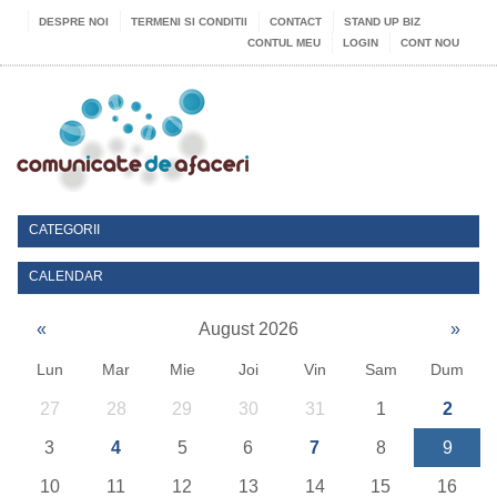
DESPRE NOI
TERMENI SI CONDITII
CONTACT
STAND UP BIZ
CONTUL MEU
LOGIN
CONT NOU
CATEGORII
CALENDAR
«
August 2026
»
Lun
Mar
Mie
Joi
Vin
Sam
Dum
27
28
29
30
31
1
2
3
4
5
6
7
8
9
10
11
12
13
14
15
16