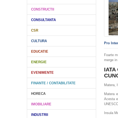
CONSTRUCTII
CONSULTANTA
CSR
CULTURA
Pro Inte
EDUCATIE
Foarte mu
merge in 
ENERGIE
IATA
EVENIMENTE
CUNO
FINANTE / CONTABILITATE
Matera, I
HORECA
Matera e
Acesta e
UNESCO a
IMOBILIARE
Insula M
INDUSTRII