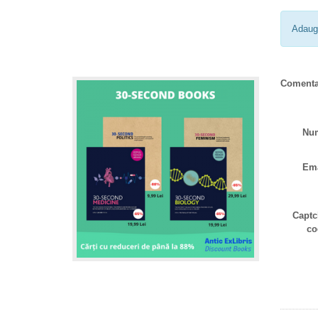
Adaug
Comenta
Nu
Ema
Captc
co