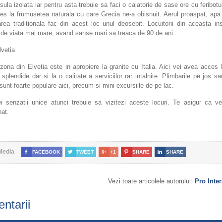
sula izolata iar pentru asta trebuie sa faci o calatorie de sase ore cu feribotul
s la frumusetea naturala cu care Grecia ne-a obisnuit. Aerul proaspat, apa 
rea traditionala fac din acest loc unul deosebit. Locuitorii din aceasta in
 de viata mai mare, avand sanse mari sa treaca de 90 de ani.
lvetia
ona din Elvetia este in apropiere la granite cu Italia. Aici vei avea acces 
 splendide dar si la o calitate a serviciilor rar intalnite. Plimbarile pe jos s
 sunt foarte populare aici, precum si mini-excursiile de pe lac.
i senzatii unice atunci trebuie sa vizitezi aceste locuri. Te asigur ca v
at.
Media

FACEBOOK

TWEET

+1

SHARE

SHARE
Vezi toate articolele autorului:
Pro Inter
ntarii