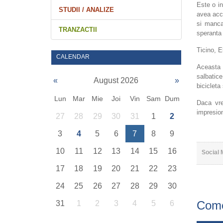
Este o in
STUDII / ANALIZE
avea acce
si manca
TRANZACTII
speranta
Ticino, E
CALENDAR
Aceasta z
salbatice
«
August 2026
»
bicicleta
Lun
Mar
Mie
Joi
Vin
Sam
Dum
Daca vre
impresion
27
28
29
30
31
1
2
3
4
5
6
7
8
9
10
11
12
13
14
15
16
Social 
17
18
19
20
21
22
23
24
25
26
27
28
29
30
Come
31
1
2
3
4
5
6