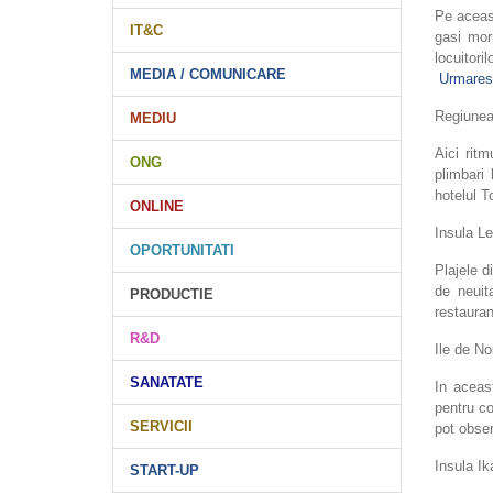
Pe aceast
IT&C
gasi mor
locuitori
MEDIA / COMUNICARE
Urmarest
Regiunea
MEDIU
Aici rit
ONG
plimbari
hotelul T
ONLINE
Insula Le
OPORTUNITATI
Plajele d
de neuit
PRODUCTIE
restauran
R&D
Ile de No
SANATATE
In aceas
pentru co
SERVICII
pot obse
Insula Ik
START-UP