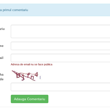
a primul comentariu
riu
me
il
Adresa de email nu se face publica
ha
de