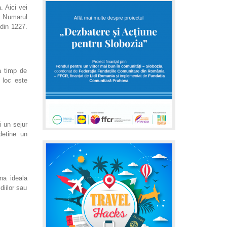
. Aici vei
. Numarul
 din 1227.
a timp de
 loc este
i un sejur
detine un
na ideala
diilor sau