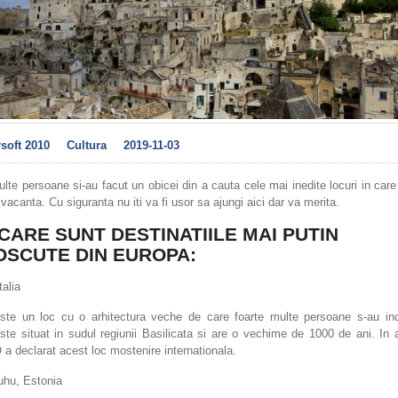
rsoft 2010
Cultura
2019-11-03
lte persoane si-au facut un obicei din a cauta cele mai inedite locuri in car
vacanta. Cu siguranta nu iti va fi usor sa ajungi aici dar va merita.
 CARE SUNT DESTINATIILE MAI PUTIN
SCUTE DIN EUROPA:
talia
ste un loc cu o arhitectura veche de care foarte multe persoane s-au ind
ste situat in sudul regiunii Basilicata si are o vechime de 1000 de ani. In 
 declarat acest loc mostenire internationala.
uhu, Estonia