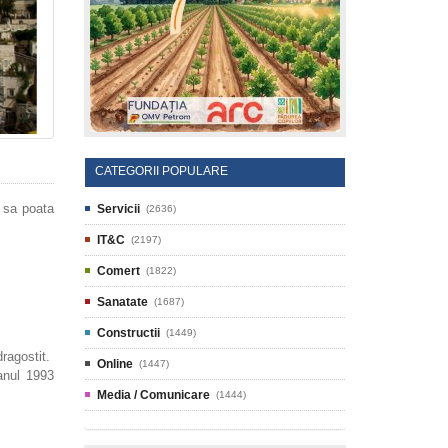
CATEGORII POPULARE
e sa poata
Servicii
(2636)
IT&C
(2197)
Comert
(1822)
Sanatate
(1687)
Constructii
(1449)
ragostit.
Online
(1447)
anul 1993
Media / Comunicare
(1444)