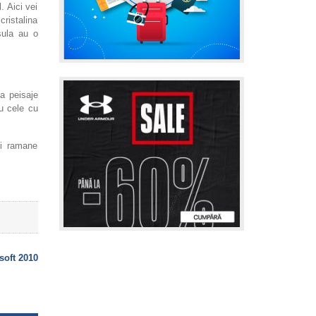
. Aici vei
cristalina
sula au o
la peisaje
au cele cu
ei ramane
soft 2010