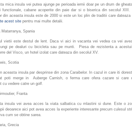
a mica insula vei putea ajunge pe perioada iernii doar pe un drum de gheata
i functionale, cabane acoperite din paie dar si o biserica din secolul XIII
lor din aceasta insula este de 2000 si este un loc plin de traditii care dateaza
e acest site
pentru mai multe detalii.
 Matarranya, Spania
mul vietii este destul de lent. Daca vi aici in vacanta vei vedea ca vei ave
 lungi pe dealuri cu bicicleta sau pe munti. Piesa de rezistenta a acestui
orre del Visco, un hotel izolat care dateaza din secolul XV.
wis, Scotia
in aceasta insula par desprinse din zona Caraibelor. In cazul in care iti dorest
at poti merge in Auberge Carnish, o ferma care ofera cazare si care 
t cu vedere catre un golf.
irmoutier, Franta
ta insula vei avea acces la viata salbatica cu mlastini si dune. Este o zo
pii deoarece aici pot avea acces la experiente interesante precum culesul stri
rva cum se obtine sarea.
aria, Grecia