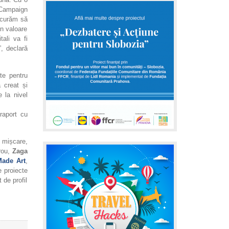
 Campaign
ucurăm să
în valoare
ali va fi
”, declară
te pentru
 creat și
e la nivel
raport cu
n mișcare,
rou,
Zaga
Made Art
,
 proiecte
 de profil