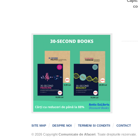
Captc
co
SITE MAP
DESPRE NOI
TERMENI SI CONDITII
CONTACT
© 2026 Copyright
Comunicate de Afaceri
. Toate drepturile rezervate.