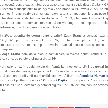
ecunoscută pentru capacitatea de a genera campanii solide (Best Digital PR
i recenta distincție primită de agenția Zaga Brand la PR Award 2022), ne b
 un loc în care patrimoniul cultural, architectural și gastronomic sunt puse 
ă fie descoperite de tot mai multă lume. În 2023, platforma Cronicari Digit
 cu noi proiecte, iar comunitatea noastră se va simți tot mai implicată în ele
eodorescu
, coordonatoarea Cronicari Digitali.
 în 2005,
agenția de comunicare creativă Zaga Brand
a generat rezulta
B2B și B2C prin servicii complete de PR, Creative concepts și BTL, dar a
 proiecte, care au crescut rapid, devenind branduri recunoscute și apreciat
i regional.
a Zaga Brand
este de a crea o comunicare relevantă pentru branduri în 
ile, cu focus pe storytelling și digital PR.
mul reality show în social media din România, la concerte LIVE pe trenuri î
ri naționale de creație, campanii de CSR sau silent disco în autobuze și met
ută permanent să vină cu abordări creative. Alături de
Asociația Human 
and
a creat platforma culturală
Cronicari Digitali
, care generează numeroase
în zona culturală, adresate generației digitale, inclusiv cel mai popular podcast
nia.