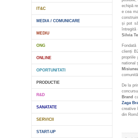
echipă r
IT&C
e cea ma
construim
MEDIA / COMUNICARE
și pot s
întregită
MEDIU
Silvia T
Fondată
ONG
clienți 
propriile
ONLINE
national ș
Misiune
OPORTUNITATI
comunităț
PRODUCTIE
De la pri
concursu
R&D
Brand
ca
Zaga Br
SANATATE
creative 
din Româ
SERVICII
START-UP