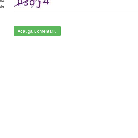
ha
de