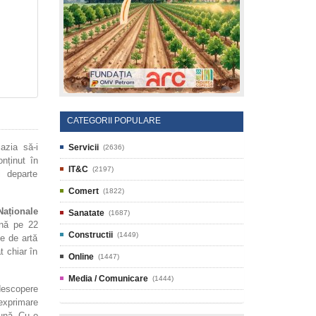
CATEGORII POPULARE
zia să-i
Servicii
(2636)
onținut în
IT&C
(2197)
i departe
Comert
(1822)
Naționale
Sanatate
(1687)
nă pe 22
Constructii
(1449)
ie de artă
t chiar în
Online
(1447)
Media / Comunicare
(1444)
descopere
exprimare
eună. Cu o