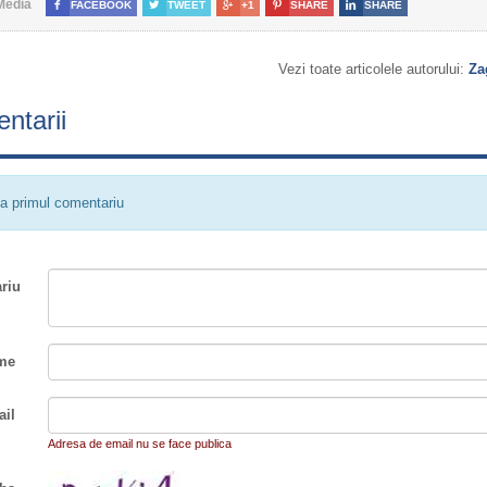
Media

FACEBOOK

TWEET

+1

SHARE

SHARE
Vezi toate articolele autorului:
Za
ntarii
a primul comentariu
riu
me
il
Adresa de email nu se face publica