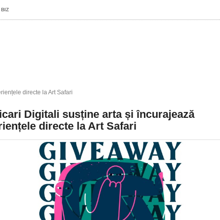
 BIZ
riențele directe la Art Safari
cari Digitali susține arta și încurajează
iențele directe la Art Safari