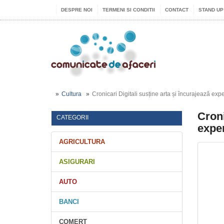
DESPRE NOI
TERMENI SI CONDITII
CONTACT
STAND UP
Cultura
Cronicari Digitali susține arta și încurajează expe
Croni
CATEGORII
exper
AGRICULTURA
ASIGURARI
AUTO
BANCI
COMERT