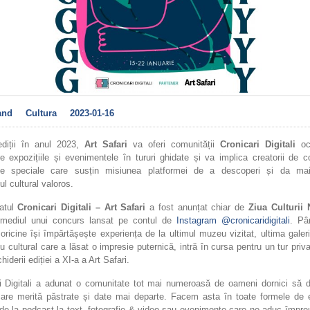
and
Cultura
2023-01-16
ediții în anul 2023,
Art Safari
va oferi comunității
Cronicari Digitali
oca
 expozițiile și evenimentele în tururi ghidate și va implica creatorii de c
țe speciale care susțin misiunea platformei de a descoperi și da ma
ul cultural valoros.
iatul
Cronicari Digitali – Art Safari
a fost anunțat chiar de
Ziua Culturii 
ermediul unui concurs lansat pe contul de
Instagram @cronicaridigitali
. Pâ
 oricine își împărtășește experiența de la ultimul muzeu vizitat, ultima galer
u cultural care a lăsat o impresie puternică, intră în cursa pentru un tur priva
iderii ediției a XI-a a Art Safari.
ri Digitali a adunat o comunitate tot mai numeroasă de oameni dornici să 
 care merită păstrate și date mai departe. Facem asta în toate formele de 
 de la podcast la text, fotografie & video sau evenimente care ne aduc împr