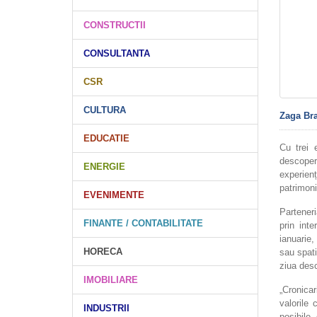
CONSTRUCTII
CONSULTANTA
CSR
CULTURA
Zaga Br
EDUCATIE
Cu trei 
descopere
ENERGIE
experien
patrimoni
EVENIMENTE
Partener
FINANTE / CONTABILITATE
prin int
ianuarie,
HORECA
sau spati
ziua desch
IMOBILIARE
„Cronica
valorile
INDUSTRII
posibile,