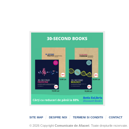
SITE MAP
DESPRE NOI
TERMENI SI CONDITII
CONTACT
© 2026 Copyright
Comunicate de Afaceri
. Toate drepturile rezervate.