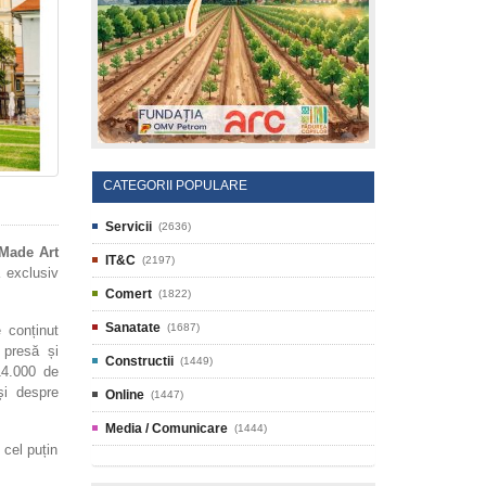
CATEGORII POPULARE
Servicii
(2636)
Made Art
IT&C
(2197)
ă exclusiv
Comert
(1822)
Sanatate
(1687)
e conținut
 presă și
Constructii
(1449)
 14.000 de
și despre
Online
(1447)
Media / Comunicare
(1444)
 cel puțin