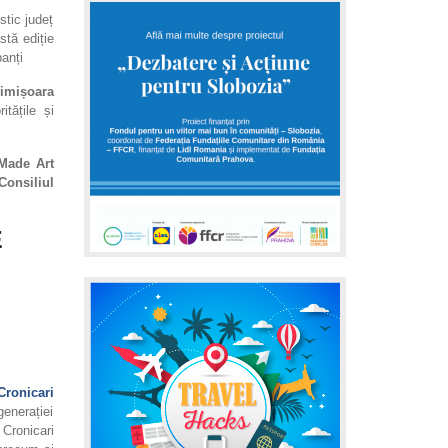
stic județ
tă ediție
panți
Timișoara
tățile și
Made Art
Consiliul
E
Cronicari
enerației
 Cronicari