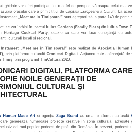
uri ghidate vor oferi participanților o altfel de perspectivă asupra celui mai ve
și asupra orașului care a primit titlul de
Capitală Europeană
a
Culturii.
La aceas
 Instameet
„Meet me in Timișoara!”
sunt așteptați să ia parte 140 de partici
 toți se vor întâlni în parcul
Iulius Gardens (Family Plaza)
din
Iulius Town 
un
Heritage Cocktail Party
, ocazie cu care vor face cunoștință cu autori
nții culturali locali și regionali.
 Instameet „Meet me in Timișoara!”
este realizat de
Asociația Human 
T)
, prin platforma culturală
Cronicari Digitali
. Acţiunea este cofinanțată de
n Timiș
, prin programul
TimCultura 2023
.
NICARI DIGITALI, PLATFORMA CAR
OPIE NOILE GENERAȚII DE
RIMONIUL CULTURAL ȘI
HITECTURAL
ia Human Made Art
și agenția
Zaga Brand
au creat platforma culturală
care generează numeroase proiecte creative în zona culturală, adresate g
 inclusiv cel mai popular podcast de profil din România. În prezent, podcastul