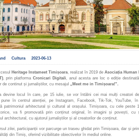
and
Cultura
2023-06-13
ccesul
Heritage Instameet Timișoara
, realizat în 2019 de
Asociația Human 
T)
, prin platforma
Cronicari Digitali
, anul acesta are loc o ediție destinat
or de continut și jurnaliștilor, cu mesajul
„Meet me in Timișoara!”.
 devine locul în care, pe 15 iulie, se vor întâlni cei mai mulți creatori d
 pune în centrul atenției, pe Instagram, Facebook, Tik-Tok, YouTube, în
ă patrimoniul arhitectural și cultural al orașului. Timișoara, cu cele peste
istorice, va fi promovată prin conținut original, în imagini și povești, cu 
l architectural, cu ajutorul jurnaliștilor și al creatorilor de conținut.
sul zilei, participanții vor parcurge un traseu ghidat prin Timișoara, dar și prin
lități din Timiș, oferind vizibilitate obiectivelor în mediul online.