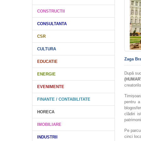
CONSTRUCTII
CONSULTANTA
CSR
CULTURA
Zaga Br
EDUCATIE
După su
ENERGIE
(HUMAR
creatoril
EVENIMENTE
Timișoara
FINANTE / CONTABILITATE
pentru a
blogosfer
HORECA
clădiri 
patrimoniu
IMOBILIARE
Pe parcur
cinci loca
INDUSTRII