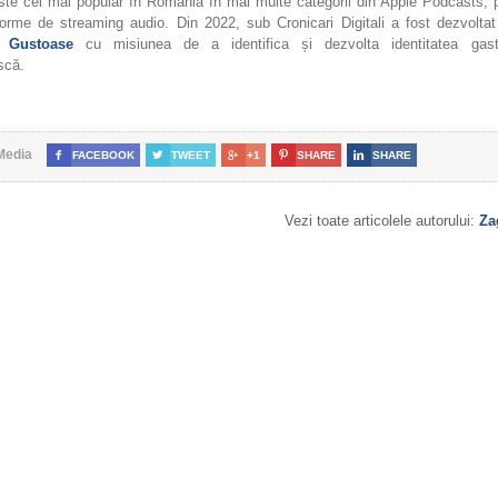
 este cel mai popular în România în mai multe categorii din Apple Podcasts, 
forme de streaming audio. Din 2022, sub Cronicari Digitali a fost dezvoltat
i Gustoase
cu misiunea de a identifica și dezvolta identitatea gast
scă.
Media

FACEBOOK

TWEET

+1

SHARE

SHARE
Vezi toate articolele autorului:
Za