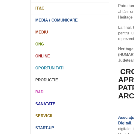
Patru tur
IT&C
al țării 
Heritage
MEDIA / COMUNICARE
La final,
MEDIU
pentru 
reprezenta
ONG
Heritage
(HUMAR
ONLINE
Județea
OPORTUNITATI
CRO
APR
PRODUCTIE
PAT
R&D
ARC
SANATATE
SERVICII
Asociaț
Digitali
,
START-UP
digitale,