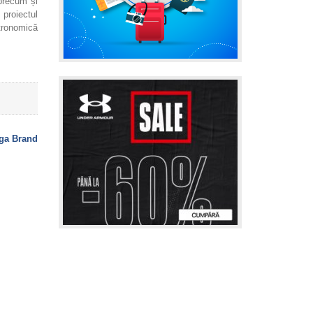
precum și
 proiectul
ronomică
ga Brand