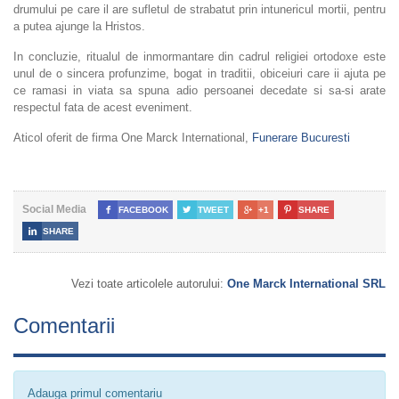
drumului pe care il are sufletul de strabatut prin intunericul mortii, pentru
a putea ajunge la Hristos.
In concluzie, ritualul de inmormantare din cadrul religiei ortodoxe este
unul de o sincera profunzime, bogat in traditii, obiceiuri care ii ajuta pe
ce ramasi in viata sa spuna adio persoanei decedate si sa-si arate
respectul fata de acest eveniment.
Aticol oferit de firma One Marck International,
Funerare Bucuresti
Social Media

FACEBOOK

TWEET

+1

SHARE

SHARE
Vezi toate articolele autorului:
One Marck International SRL
Comentarii
Adauga primul comentariu