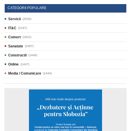
CATEGORII POPULARE
Servicii
(2636)
IT&C
(2197)
Comert
(1822)
Sanatate
(1687)
Constructii
(1449)
Online
(1447)
Media / Comunicare
(1444)