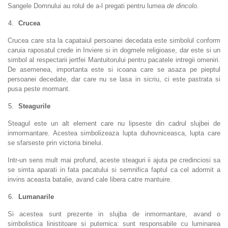
Sangele Domnului au rolul de a-l pregati pentru lumea
de dincolo
.
Crucea
Crucea care sta la capataiul persoanei decedata este simbolul conform
caruia raposatul crede in Inviere si in dogmele religioase, dar este si un
simbol al respectarii jertfei Mantuitorului pentru pacatele intregii omeniri.
De asemenea, importanta este si icoana care se asaza pe pieptul
persoanei decedate, dar care nu se lasa in sicriu, ci este pastrata si
pusa peste mormant.
Steagurile
Steagul este un alt element care nu lipseste din cadrul slujbei de
inmormantare. Acestea simbolizeaza lupta duhovniceasca, lupta care
se sfarseste prin victoria binelui.
Intr-un sens mult mai profund, aceste steaguri ii ajuta pe credinciosi sa
se simta aparati in fata pacatului si semnifica faptul ca cel adormit a
invins aceasta batalie, avand cale libera catre mantuire.
Lumanarile
Si acestea sunt prezente in slujba de inmormantare, avand o
simbolistica linistitoare si puternica: sunt responsabile cu luminarea