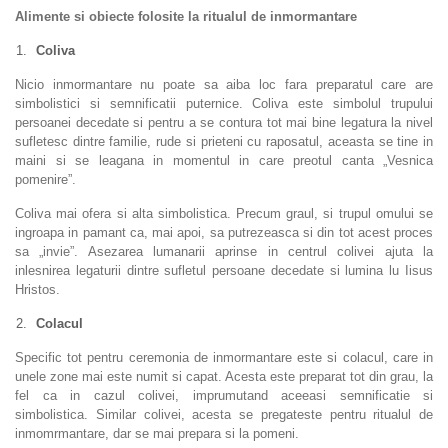
Alimente si obiecte folosite la ritualul de inmormantare
Coliva
Nicio inmormantare nu poate sa aiba loc fara preparatul care are
simbolistici si semnificatii puternice. Coliva este simbolul trupului
persoanei decedate si pentru a se contura tot mai bine legatura la nivel
sufletesc dintre familie, rude si prieteni cu raposatul, aceasta se tine in
maini si se leagana in momentul in care preotul canta „Vesnica
pomenire”.
Coliva mai ofera si alta simbolistica. Precum graul, si trupul omului se
ingroapa in pamant ca, mai apoi, sa putrezeasca si din tot acest proces
sa „invie”. Asezarea lumanarii aprinse in centrul colivei ajuta la
inlesnirea legaturii dintre sufletul persoane decedate si lumina lu Iisus
Hristos.
Colacul
Specific tot pentru ceremonia de inmormantare este si colacul, care in
unele zone mai este numit si capat. Acesta este preparat tot din grau, la
fel ca in cazul colivei, imprumutand aceeasi semnificatie si
simbolistica. Similar colivei, acesta se pregateste pentru ritualul de
inmomrmantare, dar se mai prepara si la pomeni.