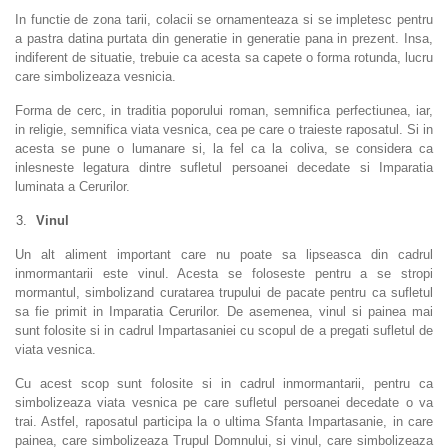
In functie de zona tarii, colacii se ornamenteaza si se impletesc pentru
a pastra datina purtata din generatie in generatie pana in prezent. Insa,
indiferent de situatie, trebuie ca acesta sa capete o forma rotunda, lucru
care simbolizeaza vesnicia.
Forma de cerc, in traditia poporului roman, semnifica perfectiunea, iar,
in religie, semnifica viata vesnica, cea pe care o traieste raposatul. Si in
acesta se pune o lumanare si, la fel ca la coliva, se considera ca
inlesneste legatura dintre sufletul persoanei decedate si Imparatia
luminata a Cerurilor.
Vinul
Un alt aliment important care nu poate sa lipseasca din cadrul
inmormantarii este vinul. Acesta se foloseste pentru a se stropi
mormantul, simbolizand curatarea trupului de pacate pentru ca sufletul
sa fie primit in Imparatia Cerurilor. De asemenea, vinul si painea mai
sunt folosite si in cadrul Impartasaniei cu scopul de a pregati sufletul de
viata vesnica.
Cu acest scop sunt folosite si in cadrul inmormantarii, pentru ca
simbolizeaza viata vesnica pe care sufletul persoanei decedate o va
trai. Astfel, raposatul participa la o ultima Sfanta Impartasanie, in care
painea, care simbolizeaza Trupul Domnului, si vinul, care simbolizeaza