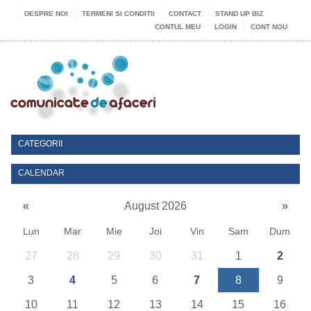
DESPRE NOI
TERMENI SI CONDITII
CONTACT
STAND UP BIZ
CONTUL MEU
LOGIN
CONT NOU
CATEGORII
CALENDAR
«
August 2026
»
Lun
Mar
Mie
Joi
Vin
Sam
Dum
27
28
29
30
31
1
2
3
4
5
6
7
8
9
10
11
12
13
14
15
16