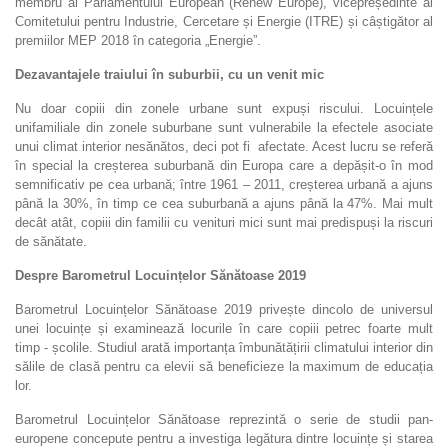
membru al Parlamentului European (Renew Europe), vicepreședinte al
Comitetului pentru Industrie, Cercetare și Energie (ITRE) și câștigător al
premiilor MEP 2018 în categoria „Energie”.
Dezavantajele traiului în suburbii, cu un venit mic
Nu doar copiii din zonele urbane sunt expuși riscului. Locuințele
unifamiliale din zonele suburbane sunt vulnerabile la efectele asociate
unui climat interior nesănătos, deci pot fi
afectate. Acest lucru se referă
în special la creșterea suburbană din Europa care a depășit-o în mod
semnificativ pe cea urbană; între 1961 – 2011, creșterea urbană a ajuns
până la 30%, în timp ce cea suburbană a ajuns până la 47%. Mai mult
decât atât, copiii din familii cu venituri mici sunt mai predispuși la riscuri
de sănătate.
Despre Barometrul Locuințelor Sănătoase 2019
Barometrul Locuințelor Sănătoase 2019 privește dincolo de universul
unei locuințe și examinează locurile în care copiii petrec foarte mult
timp - școlile. Studiul arată importanța îmbunătățirii climatului interior din
sălile de clasă pentru ca elevii să beneficieze la maximum de educația
lor.
Barometrul Locuințelor Sănătoase reprezintă o serie de studii pan-
europene concepute pentru a investiga legătura dintre locuințe și starea