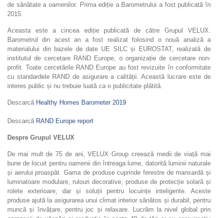
de sănătate a oamenilor. Prima ediție a Barometrului a fost publicată în
2015.
Aceasta este a cincea ediție publicată de către Grupul VELUX.
Barometrul din acest an a fost realizat folosind o nouă analiză a
materialului din bazele de date UE SILC și EUROSTAT, realizată de
institutul de cercetare RAND Europe, o organizație de cercetare non-
profit. Toate cercetările RAND Europe au fost revizuite în conformitate
cu standardele RAND de asigurare a calității. Această lucrare este de
interes public și nu trebuie luată ca o publicitate plătită.
Descarcă
Healthy Homes Barometer 2019
Descarcă
RAND Europe report
Despre Grupul VELUX
De mai mult de 75 de ani, VELUX Group creează medii de viață mai
bune de locuit pentru oamenii din întreaga lume, datorită luminii naturale
și aerului proaspăt. Gama de produse cuprinde ferestre de mansardă și
luminatoare modulare, rulouri decorative, produse de protecție solară și
rolete exterioare, dar și soluții pentru locuințe inteligente. Aceste
produse ajută la asigurarea unui climat interior sănătos și durabil, pentru
muncă și învățare, pentru joc și relaxare. Lucrăm la nivel global prin