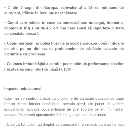
• 1 din 3 copii din Europa, echivalentul a 26 de milioane de
europeni, trăiesc în locuințe nesănătoase
• Copiii care trăiesc în case cu umezeală sau mucegai, întuneric,
zgomot și frig sunt de 4,2 ori mai predispuși să raporteze o stare
de sănătate precară
• Copiii europeni ar putea lipsi de la școală aproape două milioane
de zile pe an din cauza problemelor de sănătate cauzate de
locuințele cu probleme
• Calitatea îmbunătățită a aerului poate stimula performanța elevilor
(rezolvarea sarcinilor) cu până la 15%
Impactul educațional
Copiii nu se confruntă doar cu probleme de sănătate cauzate de traiul
într-un climat interior nesănătos; aceștia pierd, din punct de vedere
educațional, aproape două milioane de zile școlare pe an. În medie,
aceasta înseamnă aproximativ 2,5 zile școlare pierdute anual.
„Cred că toți copiii au dreptul să crească într-un mediu care să fie bun