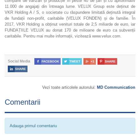
companii de vânzări și producție în peste 40 de țări și cu aproximativ
11.000 de angajați din întreaga lume. VELUX Group este deținut de
VKR Holding A / S, o societate cu răspundere limitată deținută integral
de fundații non-profit, caritabile (VELUX FONDEN) și de familie. În
2017, VKR Holding a obținut venituri totale de 2,5 miliarde de euro, iar
FUNDAȚIILE VELUX au donat 170 de milioane de euro ca subvenții
caritabile. Pentru mai multe informații, vizitează www.velux.com.
Social Media

FACEBOOK

TWEET

+1

SHARE

SHARE
Vezi toate articolele autorului:
MD Communication
Comentarii
Adauga primul comentariu