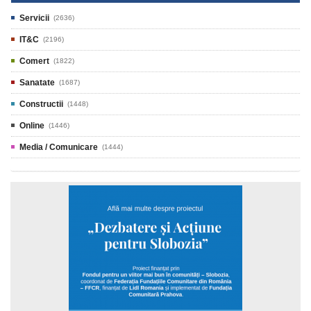
Servicii
(2636)
IT&C
(2196)
Comert
(1822)
Sanatate
(1687)
Constructii
(1448)
Online
(1446)
Media / Comunicare
(1444)