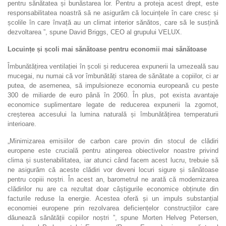
pentru sănătatea și bunăstarea lor. Pentru a proteja acest drept, este
responsabilitatea noastră să ne asigurăm că locuințele în care cresc și
școlile în care învață au un climat interior sănătos, care să le susțină
dezvoltarea ”, spune David Briggs, CEO al grupului VELUX.
Locuințe și școli mai sănătoase pentru economii mai sănătoase
Îmbunătățirea ventilației în școli și reducerea expunerii la umezeală sau
mucegai, nu numai că vor îmbunătăți starea de sănătate a copiilor, ci ar
putea, de asemenea, să impulsioneze economia europeană cu peste
300 de miliarde de euro până în 2060. În plus, pot exista avantaje
economice suplimentare legate de reducerea expunerii la zgomot,
creșterea accesului la lumina naturală și îmbunătățirea temperaturii
interioare.
„Minimizarea emisiilor de carbon care provin din stocul de clădiri
europene este crucială pentru atingerea obiectivelor noastre privind
clima și sustenabilitatea, iar atunci când facem acest lucru, trebuie să
ne asigurăm că aceste clădiri vor deveni locuri sigure și sănătoase
pentru copiii noștri. În acest an, barometrul ne arată că modernizarea
clădirilor nu are ca rezultat doar câștigurile economice obținute din
facturile reduse la energie. Acestea oferă și un impuls substanțial
economiei europene prin rezolvarea deficiențelor construcțiilor care
dăunează sănătății copiilor noștri ”, spune Morten Helveg Petersen,