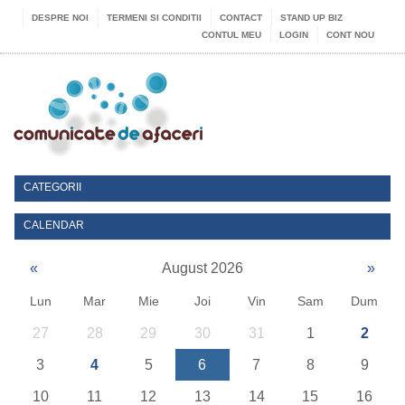
DESPRE NOI
TERMENI SI CONDITII
CONTACT
STAND UP BIZ
CONTUL MEU
LOGIN
CONT NOU
CATEGORII
CALENDAR
«
August 2026
»
Lun
Mar
Mie
Joi
Vin
Sam
Dum
27
28
29
30
31
1
2
3
4
5
6
7
8
9
10
11
12
13
14
15
16