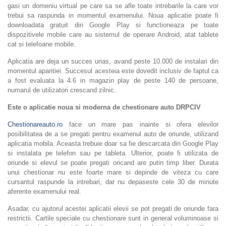
gasi un domeniu virtual pe care sa se afle toate intrebarile la care vor
trebui sa raspunda in momentul examenului. Noua aplicatie poate fi
downloadata gratuit din Google Play si functioneaza pe toate
dispozitivele mobile care au sistemul de operare Android, atat tablete
cat si telefoane mobile.
Aplicatia are deja un succes urias, avand peste 10.000 de instalari din
momentul aparitiei. Succesul acesteia este dovedit inclusiv de faptul ca
a fost evaluata la 4.6 in magazin play de peste 140 de persoane,
numarul de utilizatori crescand zilnic.
Este o aplicatie noua si moderna de chestionare auto DRPCIV
Chestionareauto.ro
face un mare pas inainte si ofera elevilor
posibilitatea de a se pregati pentru examenul auto de oriunde, utilizand
aplicatia mobila. Aceasta trebuie doar sa fie descarcata din Google Play
si instalata pe telefon sau pe tableta. Ulterior, poate fi utilizata de
oriunde si elevul se poate pregati oricand are putin timp liber. Durata
unui chestionar nu este foarte mare si depinde de viteza cu care
cursantul raspunde la intrebari, dar nu depaseste cele 30 de minute
aferente examenului real.
Asadar, cu ajutorul acestei aplicatii elevii se pot pregati de oriunde fara
restrictii. Cartile speciale cu chestionare sunt in general voluminoase si