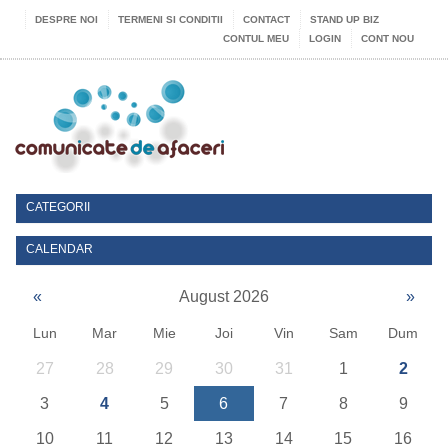
DESPRE NOI
TERMENI SI CONDITII
CONTACT
STAND UP BIZ
CONTUL MEU
LOGIN
CONT NOU
CATEGORII
CALENDAR
«
August 2026
»
Lun
Mar
Mie
Joi
Vin
Sam
Dum
27
28
29
30
31
1
2
3
4
5
6
7
8
9
10
11
12
13
14
15
16