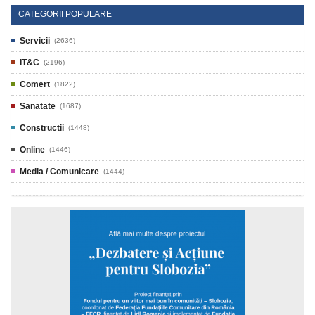
CATEGORII POPULARE
Servicii
(2636)
IT&C
(2196)
Comert
(1822)
Sanatate
(1687)
Constructii
(1448)
Online
(1446)
Media / Comunicare
(1444)