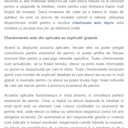
necesita si alte materiale didactice pe care elevul trebuie sa le utilizeze
pentru a raspunde la intrebari, motiv pentru care limiteaza foarte mult
timpul de invatare. Daca invatarea din carte pe o banca in statia de
autobuz nu este un proces de invatare comod si natural, utilizarea
dispozitivului mobil pentru a rezolva
chestionare auto drpciv
este
similara cu jucarea unui joc pe telefonul mobil.
Chestionarele auto din aplicatie au explicatii gratuite
Avand la dispozitie aceasta aplicatie, fiecare elev se poate pregati
constiincios pentru examenul de permis si poate profita de fiecare
moment liber pentru a parcurge notiunile specifice. Toate chestionarele
sunt actualizate, iar la finalul testului, elevul va primi toate informatiile
cu privire la raspunsurile pe care le ofera. Toate chestionarele rezolvate
gresit sunt insotite de explicatii detaliate la care elevul are acces in mod
gratuit si exemple pentru ca elevul sa poata invata logic toate notiunile
de care are nevoie pentru a promova examenul de permis.
Aceasta aplicatie functioneaza in mod dinamic si simuleaza perfect
examenul de permis. Chiar si faptul ca elevul raspunde la intrebari in
mod tactil este un element care creaza similitudini cu examenul de
permis real, unde elevul va trebui sa selecteze raspunsul corect tot prin
atingerea ecranului. De asemenea si aici raspunsurile gresite si corecte
sunt indicate in timpul rezolvarii, respectand culorile folosite la examen,
iar elevul are posibilitatea de a amana raspunsul la o intrebare si de a