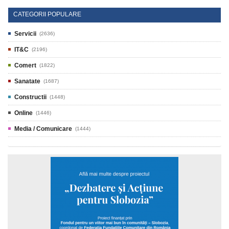
CATEGORII POPULARE
Servicii
(2636)
IT&C
(2196)
Comert
(1822)
Sanatate
(1687)
Constructii
(1448)
Online
(1446)
Media / Comunicare
(1444)