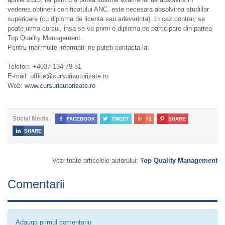
vederea obtinerii certificatului ANC, este necesara absolvirea studiilor
superioare (cu diploma de licenta sau adeverinta). In caz contrar, se
poate urma cursul, insa se va primi o diploma de participare din partea
Top Quality Management.
Pentru mai multe informatii ne puteti contacta la:
Telefon: +4037 134 79 51
E-mail: office@cursuriautorizate.ro
Web:
www.cursuriautorizate.ro
Social Media

FACEBOOK

TWEET

+1

SHARE

SHARE
Vezi toate articolele autorului:
Top Quality Management
Comentarii
Adauga primul comentariu