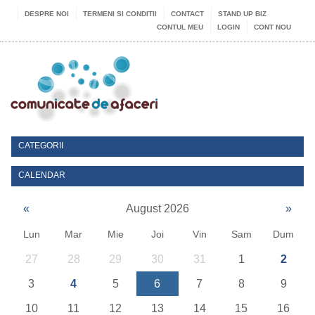
DESPRE NOI
TERMENI SI CONDITII
CONTACT
STAND UP BIZ
CONTUL MEU
LOGIN
CONT NOU
CATEGORII
CALENDAR
«
August 2026
»
Lun
Mar
Mie
Joi
Vin
Sam
Dum
27
28
29
30
31
1
2
3
4
5
6
7
8
9
10
11
12
13
14
15
16