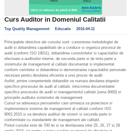
Curs Auditor in Domeniul Calitatii
Top Quality Management
Educatie
2016-04-11
Principalele obiective ale cursului sunt: cunosterea metodologiei de
audit si dobandirea capabilitatii de a conduce si organiza procesul de
audit (conform ISO 19011), dobandirea cunostintelor si capacitatilor de
efectuare a auditurilor interne, de secunda parte si de terta parte a
sistemului de management al calitatii documentat si implementat
conform cerintelor si dobandirea si demonstrarea capacitatilor personale
necesare pentru derularea eficienta a unui proces de audit.
Astfel, printre competentele dobandite se numara derularea etapelor
specifice procesului de audit al calitatii, intocmirea documentatiei
specifice procesului de audit si managementul calitatii (seria 9000) si
principiile auditului sistemelor de management.
Cursul se adreseaza persoanelor care urmeaza sa proiecteze si
implementeze sisteme de management al calitatii conform ISO
9001:2015 si sa deruleze audituri de sistem si secunda parte in
conformitate cu standardele de management ale calitatii.
Pretul cursului este de 700 lei si se desfasoara intre 25, 26, 27 si 28
aprilie 2016, iar pentru a putea sustine examenul de absolvire in