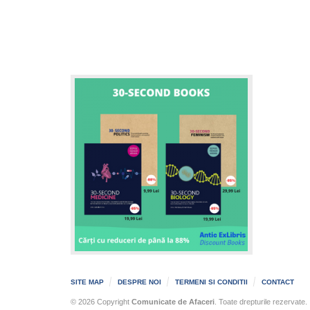
SITE MAP
DESPRE NOI
TERMENI SI CONDITII
CONTACT
© 2026 Copyright
Comunicate de Afaceri
. Toate drepturile rezervate.