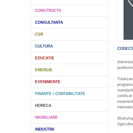
CONSTRUCTII
CONSULTANTA
CSR
CULTURA
CODEC
EDUCATIE
Administ
profesion
ENERGIE
Totalizan
EVENIMENTE
programul
standard
FINANTE / CONTABILITATE
certifica
experient
HORECA
internatio
IMOBILIARE
Workshopu
Agriculto
INDUSTRII