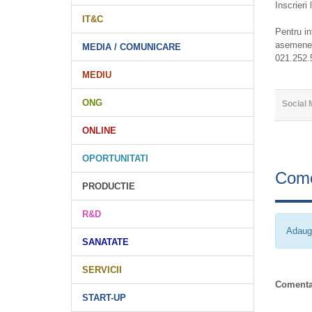
Inscrier
IT&C
Pentru i
asemenea
MEDIA / COMUNICARE
021.252.
MEDIU
ONG
Social 
ONLINE
OPORTUNITATI
Come
PRODUCTIE
R&D
Adaug
SANATATE
SERVICII
Comenta
START-UP