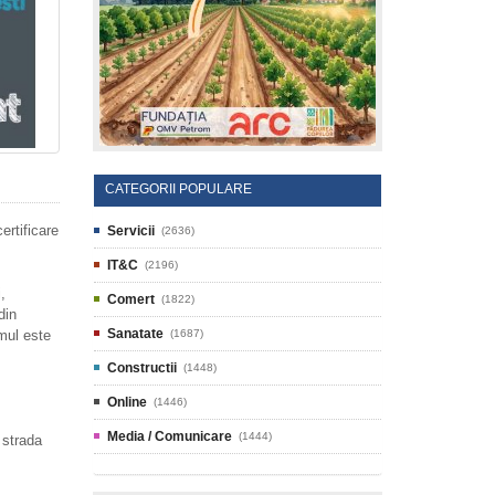
CATEGORII POPULARE
rtificare
Servicii
(2636)
IT&C
(2196)
,
Comert
(1822)
din
Sanatate
mul este
(1687)
Constructii
(1448)
Online
(1446)
Media / Comunicare
(1444)
 strada