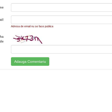
me
il
Adresa de email nu se face publica
ha
de