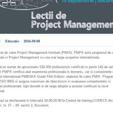
S
Educatie
2016-09-08
rat de catre Project Management Institute (PMI®), PMP® este programul de ce
ala in Project Management cu cea mai larga acoperire internationala.
d un numar de aproximativ 530.000 profesionisti certificati in peste 140 de tari
 PMP® certifica atat experienta profesionala in domeniu, cat si cunostintele 
ul international PMBOK® Guide Fifth Edition, elaborat de catre PMI®. Progra
t ISO 9001 si asigura maximum de obiectivism in evaluarea competentelor si
ei profesionale, fapt dovedit si de larga adoptie a acestei certificari la nivel
nal.
l se desfasoara in intervalul 18:00-20:00 la Centrul de training CODECS din
ri, nr. 37 – 39, sector 2, Bucuresti.