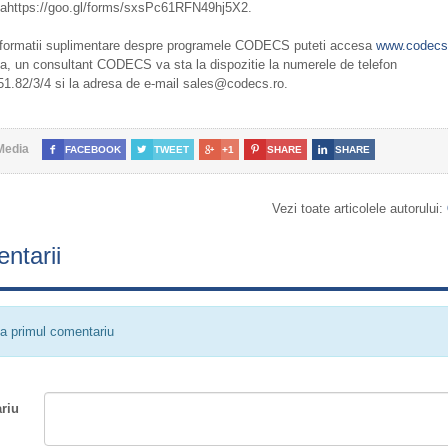
i lahttps://goo.gl/forms/sxsPc61RFN49hj5X2.
nformatii suplimentare despre programele CODECS puteti accesa
www.codecs.
, un consultant CODECS va sta la dispozitie la numerele de telefon
51.82/3/4 si la adresa de e-mail sales@codecs.ro.
Media

FACEBOOK

TWEET

+1

SHARE

SHARE
Vezi toate articolele autorului:
ntarii
a primul comentariu
riu