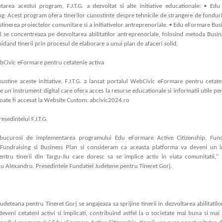
tarea acestui program, F.J.T.G. a dezvoltat si alte initiative educationale: • Ed
g: Acest program ofera tinerilor cunostinte despre tehnicile de strangere de fonduri
tinerea proiectelor comunitare si a initiativelor antreprenoriale. • Edu eFormare Bus
 se concentreaza pe dezvoltarea abilitatilor antreprenoriale, folosind metoda Busi
idand tinerii prin procesul de elaborare a unui plan de afaceri solid.
bCivic eFormare pentru cetatenie activa
ustine aceste initiative, F.J.T.G. a lansat portalul WebCivic eFormare pentru cetate
e un instrument digital care ofera acces la resurse educationale si informatii utile pen
oate fi accesat la Website Custom: abcivic2024.ro
esedintelui F.J.T.G.
bucurosi de implementarea programului Edu eFormare Active Citizenship, Fund
 Fundraising si Business Plan si consideram ca aceasta platforma va deveni un 
entru tinerii din Targu-Jiu care doresc sa se implice activ in viata comunitatii," 
u Alexandru, Presedintele Fundatiei Judetene pentru Tineret Gorj.
udeteana pentru Tineret Gorj se angajeaza sa sprijine tinerii in dezvoltarea abilitatil
eveni cetateni activi si implicati, contribuind astfel la o societate mai buna si mai 