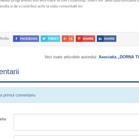
mediul programului Edu eFormare Active Citizenship, tinerii vor avea oportunitatea d
zvolta si de a contribui activ la viata comunitatii lor.
Media

FACEBOOK

TWEET

+1

SHARE

SHARE
Vezi toate articolele autorului:
Asociatia „DORNA 
ntarii
a primul comentariu
riu