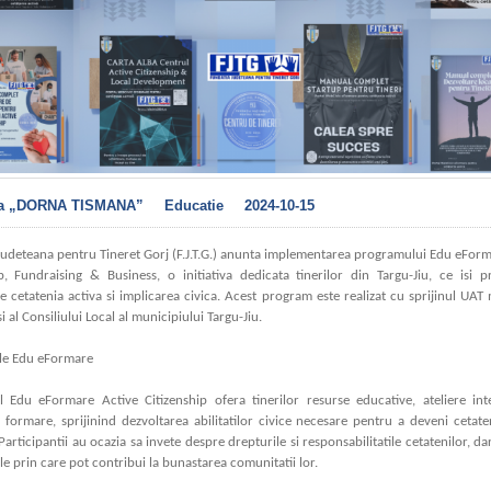
ia „DORNA TISMANA”
Educatie
2024-10-15
Judeteana pentru Tineret Gorj (F.J.T.G.) anunta implementarea programului Edu eForm
ip, Fundraising & Business, o initiativa dedicata tinerilor din Targu-Jiu, ce isi 
cetatenia activa si implicarea civica. Acest program este realizat cu sprijinul UAT
si al Consiliului Local al municipiului Targu-Jiu.
le Edu eFormare
 Edu eFormare Active Citizenship ofera tinerilor resurse educative, ateliere inte
 formare, sprijinind dezvoltarea abilitatilor civice necesare pentru a deveni cetaten
 Participantii au ocazia sa invete despre drepturile si responsabilitatile cetatenilor, da
le prin care pot contribui la bunastarea comunitatii lor.