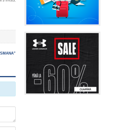
e a invata,
TISMANA”