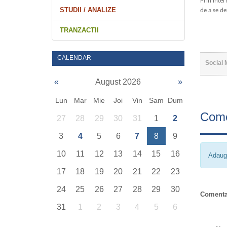
Prin inter
STUDII / ANALIZE
de a se de
TRANZACTII
CALENDAR
Social 
«
August 2026
»
Lun
Mar
Mie
Joi
Vin
Sam
Dum
Come
27
28
29
30
31
1
2
3
4
5
6
7
8
9
10
11
12
13
14
15
16
Adaug
17
18
19
20
21
22
23
24
25
26
27
28
29
30
Comenta
31
1
2
3
4
5
6