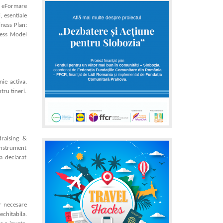
u eFormare
, esentiale
iness Plan:
ness Model
nie activa.
tru tineri.
raising &
instrument
a declarat
or necesare
echitabila.