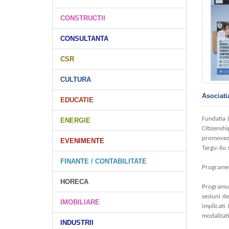
CONSTRUCTII
CONSULTANTA
CSR
CULTURA
Asociat
EDUCATIE
Fundatia 
ENERGIE
Citizensh
promoveze 
EVENIMENTE
Targu-Jiu 
FINANTE / CONTABILITATE
Programe
HORECA
Programul
sesiuni de
IMOBILIARE
implicati.
modalitati
INDUSTRII