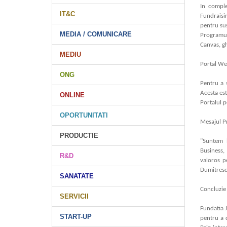
In comple
IT&C
Fundraisin
pentru sus
MEDIA / COMUNICARE
Programul
Canvas, gh
MEDIU
Portal We
ONG
Pentru a s
Acesta est
ONLINE
Portalul p
OPORTUNITATI
Mesajul Pr
PRODUCTIE
"Suntem 
Business,
R&D
valoros p
Dumitresc
SANATATE
Concluzie
SERVICII
Fundatia J
START-UP
pentru a d