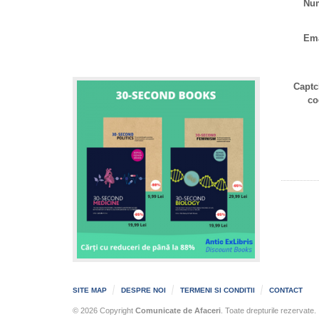
Nu
Ema
Captc
co
SITE MAP
DESPRE NOI
TERMENI SI CONDITII
CONTACT
© 2026 Copyright
Comunicate de Afaceri
. Toate drepturile rezervate.