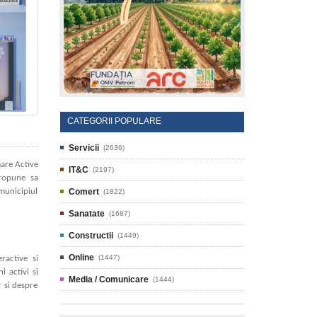
CATEGORII POPULARE
Servicii
(2636)
are Active
IT&C
(2197)
propune sa
 municipiul
Comert
(1822)
Sanatate
(1687)
Constructii
(1449)
Online
(1447)
ractive si
i activi si
Media / Comunicare
(1444)
r si despre