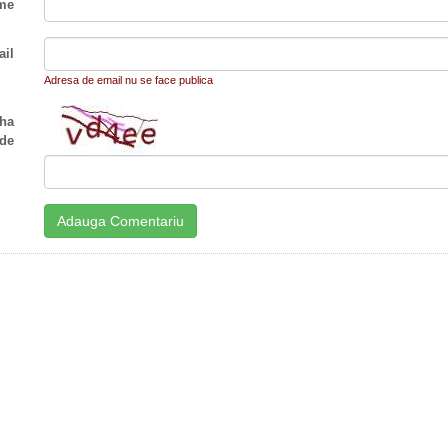
me
il
Adresa de email nu se face publica
ha
de