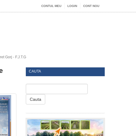
CONTUL MEU
LOGIN
CONT NOU
t Gorj - F.J.T.G
e
CAUTA
Cauta