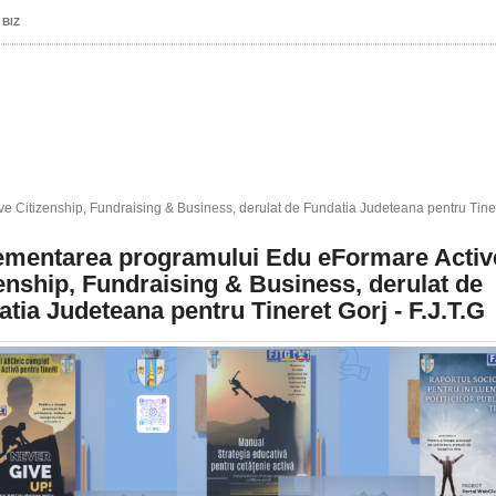
 BIZ
Citizenship, Fundraising & Business, derulat de Fundatia Judeteana pentru Tinere
ementarea programului Edu eFormare Activ
enship, Fundraising & Business, derulat de
tia Judeteana pentru Tineret Gorj - F.J.T.G