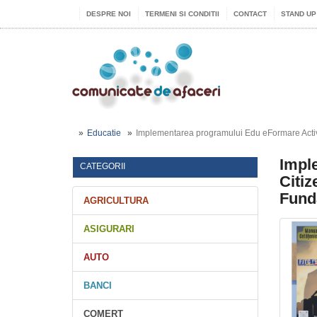
DESPRE NOI
TERMENI SI CONDITII
CONTACT
STAND UP
Educatie
Implementarea programului Edu eFormare Active 
Impl
CATEGORII
Citiz
Funda
AGRICULTURA
ASIGURARI
AUTO
BANCI
COMERT