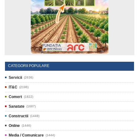
CATEGORII POPULARE
Servicii
(2636)
IT&C
(2196)
Comert
(1822)
Sanatate
(1687)
Constructii
(1448)
Online
(1446)
Media / Comunicare
(1444)