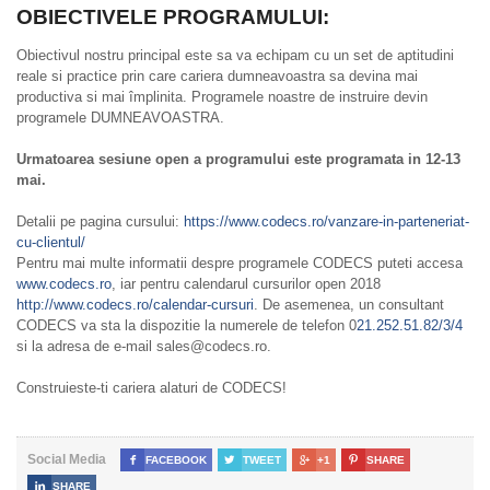
OBIECTIVELE PROGRAMULUI:
Obiectivul nostru principal este sa va echipam cu un set de aptitudini
reale si practice prin care cariera dumneavoastra sa devina mai
productiva si mai împlinita. Programele noastre de instruire devin
programele DUMNEAVOASTRA.
Urmatoarea sesiune open a programului este programata in 12-13
mai.
Detalii pe pagina cursului:
https://www.codecs.ro/vanzare-in-parteneriat-
cu-clientul/
Pentru mai multe informatii despre programele CODECS puteti accesa
www.codecs.ro
, iar pentru calendarul cursurilor open 2018
http://www.codecs.ro/calendar-cursuri
. De asemenea, un consultant
CODECS va sta la dispozitie la numerele de telefon 0
21.252.51.82/3/4
si la adresa de e-mail sales@codecs.ro.
Construieste-ti cariera alaturi de CODECS!
Social Media

FACEBOOK

TWEET

+1

SHARE

SHARE