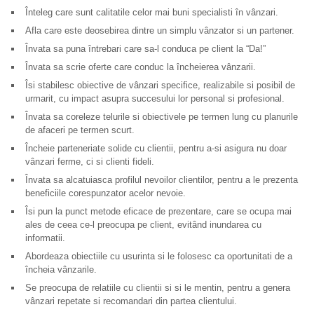
Înteleg care sunt calitatile celor mai buni specialisti în vânzari.
Afla care este deosebirea dintre un simplu vânzator si un partener.
Învata sa puna întrebari care sa-l conduca pe client la “Da!”
Învata sa scrie oferte care conduc la încheierea vânzarii.
Îsi stabilesc obiective de vânzari specifice, realizabile si posibil de
urmarit, cu impact asupra succesului lor personal si profesional.
Învata sa coreleze telurile si obiectivele pe termen lung cu planurile
de afaceri pe termen scurt.
Încheie parteneriate solide cu clientii, pentru a-si asigura nu doar
vânzari ferme, ci si clienti fideli.
Învata sa alcatuiasca profilul nevoilor clientilor, pentru a le prezenta
beneficiile corespunzator acelor nevoie.
Îsi pun la punct metode eficace de prezentare, care se ocupa mai
ales de ceea ce-l preocupa pe client, evitând inundarea cu
informatii.
Abordeaza obiectiile cu usurinta si le folosesc ca oportunitati de a
încheia vânzarile.
Se preocupa de relatiile cu clientii si si le mentin, pentru a genera
vânzari repetate si recomandari din partea clientului.