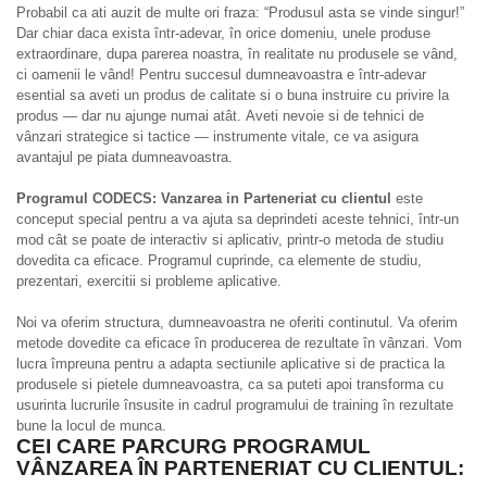
Probabil ca ati auzit de multe ori fraza:
“Produsul asta se vinde singur!”
Dar chiar daca exista într-adevar, în orice domeniu, unele produse
extraordinare, dupa parerea noastra, în realitate nu produsele se vând,
ci oamenii le vând! Pentru succesul dumneavoastra e într-adevar
esential sa aveti un produs de calitate si o buna instruire cu privire la
produs — dar nu ajunge numai atât.
Aveti nevoie si de tehnici de
vânzari strategice si tactice — instrumente vitale, ce va asigura
avantajul pe piata dumneavoastra.
Programul
CODECS: Vanzarea in Parteneriat cu clientul
este
conceput special pentru a va ajuta sa deprindeti aceste tehnici, într-un
mod cât se poate de interactiv si aplicativ, printr-o metoda de studiu
dovedita ca eficace. Programul cuprinde, ca elemente de studiu,
prezentari, exercitii si probleme aplicative.
Noi va oferim structura, dumneavoastra ne oferiti continutul. Va oferim
metode dovedite ca eficace în producerea de rezultate în vânzari. Vom
lucra împreuna pentru a adapta sectiunile aplicative si de practica la
produsele si pietele dumneavoastra, ca sa puteti apoi transforma cu
usurinta lucrurile însusite in cadrul programului de training în rezultate
bune la locul de munca.
CEI CARE PARCURG PROGRAMUL
VÂNZAREA ÎN PARTENERIAT CU CLIENTUL: