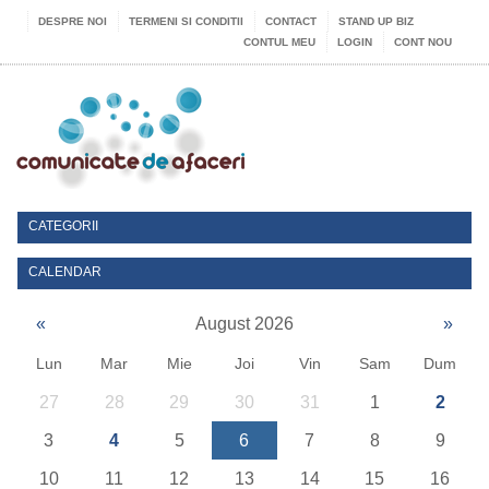
DESPRE NOI
TERMENI SI CONDITII
CONTACT
STAND UP BIZ
CONTUL MEU
LOGIN
CONT NOU
CATEGORII
CALENDAR
«
August 2026
»
Lun
Mar
Mie
Joi
Vin
Sam
Dum
27
28
29
30
31
1
2
3
4
5
6
7
8
9
10
11
12
13
14
15
16