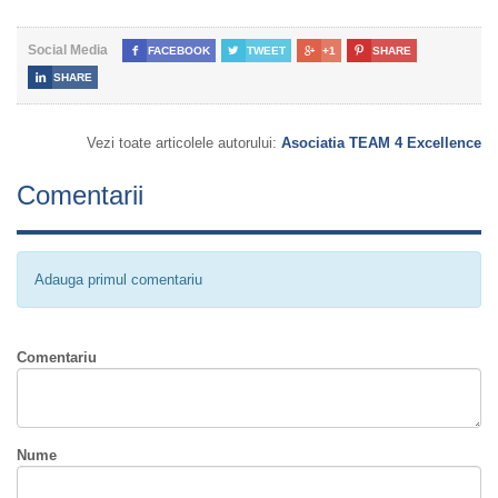
Social Media

FACEBOOK

TWEET

+1

SHARE

SHARE
Vezi toate articolele autorului:
Asociatia TEAM 4 Excellence
Comentarii
Adauga primul comentariu
Comentariu
Nume