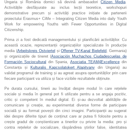
Ungaria și România dornici să devină ambasadori
Citizen Media
.
Activitățile desfășurate au inclus lecții teoretice, workshopuri
demonstrative precum și activități practice inițiate de partenerii
proiectului Erasmus+ CiMe – Integrating Citizen Media into daily Youth
Work for empowering Youths with Fewer Opportunities in Digital
Citizenship.
Prima zi a fost dedicată managementului și planificării activităților. Cu
această ocazie, reprezentanții organizațiilor specializate în producție
media (
Arbeitskreis Ostviertel
și
Offener TV-Kanal Bielefeld
, Germania)
și organizațiile de tineret (
Asociación Muchachos Ciudadescuelas de
Formación Sociocultural
din Spania,
Asociatia TEAM4Excellence
din
Constanța și
Kulturalis Kapcsolatokert Alapitvany
din Ungaria) au
validat programul de training și au agreat asupra oportunităților prin care
fiecare participant va utiliza și face vizibile rezultatele obținute.
Pe durata cursului, tinerii au învățat despre modul în care rețelele
sociale și media în general pot fi utilizate pentru a se angaja pozitiv,
critic și competent în mediul digital. Ei și-au dezvoltat abilitățile de
comunicare și creație, au experimentat diverse forme de participare
socială și au format povești din cinci imagini. Participanții au sugerat
idei despre diferite tipuri de conținut care ar putea fi folosite pentru a
crește gradul de conștientizare a tinerilor cu privire la media: pro și
contra rețelelor de socializare, răspândirea știrilor false, identitatea