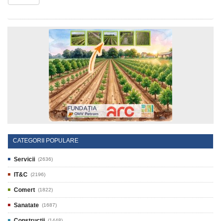
CATEGORII POPULARE
Servicii
(2636)
IT&C
(2196)
Comert
(1822)
Sanatate
(1687)
Constructii
(1448)