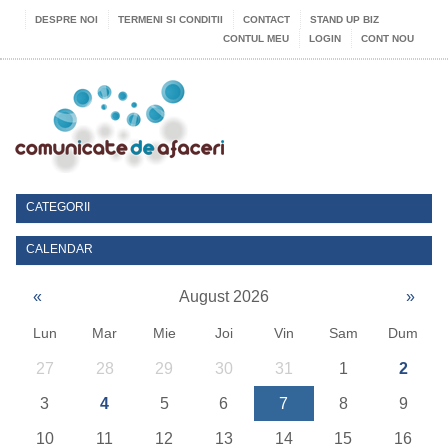
DESPRE NOI
TERMENI SI CONDITII
CONTACT
STAND UP BIZ
CONTUL MEU
LOGIN
CONT NOU
CATEGORII
CALENDAR
«
August 2026
»
Lun
Mar
Mie
Joi
Vin
Sam
Dum
27
28
29
30
31
1
2
3
4
5
6
7
8
9
10
11
12
13
14
15
16