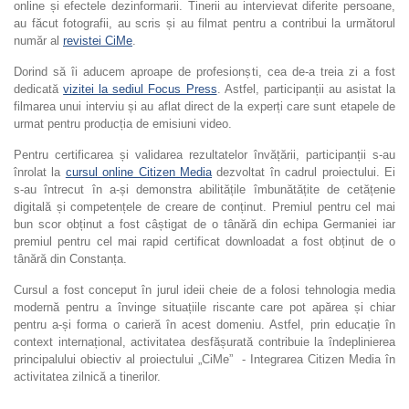
online și efectele dezinformarii. Tinerii au intervievat diferite persoane,
au făcut fotografii, au scris și au filmat pentru a contribui la următorul
număr al
revistei CiMe
.
Dorind să îi aducem aproape de profesionști, cea de-a treia zi a fost
dedicată
vizitei la sediul Focus Press
. Astfel, participanții au asistat la
filmarea unui interviu și au aflat direct de la experți care sunt etapele de
urmat pentru producția de emisiuni video.
Pentru certificarea și validarea rezultatelor învățării, participanții s-au
înrolat la
cursul online Citizen Media
dezvoltat în cadrul proiectului. Ei
s-au întrecut în a-și demonstra abilitățile îmbunătățite de cetățenie
digitală și competențele de creare de conținut. Premiul pentru cel mai
bun scor obținut a fost câștigat de o tânără din echipa Germaniei iar
premiul pentru cel mai rapid certificat downloadat a fost obținut de o
tânără din Constanța.
Cursul a fost conceput în jurul ideii cheie de a folosi tehnologia media
modernă pentru a învinge situațiile riscante care pot apărea și chiar
pentru a-și forma o carieră în acest domeniu. Astfel, prin educație în
context internațional, activitatea desfășurată contribuie la îndeplinierea
principalului obiectiv al proiectului „CiMe” - Integrarea Citizen Media în
activitatea zilnică a tinerilor.