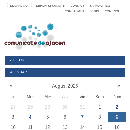
DESPRE NOI
TERMENI SI CONDITII
CONTACT
STAND UP BIZ
CONTUL MEU
LOGIN
CONT NOU
CATEGORII
CALENDAR
«
August 2026
»
Lun
Mar
Mie
Joi
Vin
Sam
Dum
27
28
29
30
31
1
2
3
4
5
6
7
8
9
10
11
12
13
14
15
16