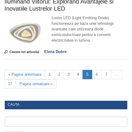
Iluminand Viitorul: Explorand Avantajele si
Inovatiile Lustrelor LED
Lustre LED (Light Emitting Diode)
functioneaza pe baza unei tehnologii
avansate care utilizeaza diode
semiconductoare pentru a converti
electricitatea in lumina.
Elena Dobre

Citeste tot articolul
« Pagina anterioara
1
2
3
4
5
6
7
…
17
Pagina urmatoare »
CAUTA