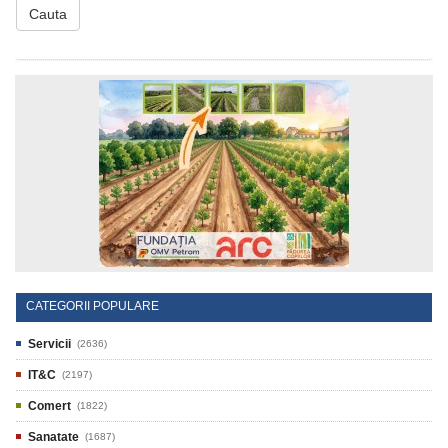
Cauta
CATEGORII POPULARE
Servicii
(2636)
IT&C
(2197)
Comert
(1822)
Sanatate
(1687)