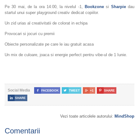
Pe 30 mai, de la ora 14:00, la nivelul -1,
Bookzone
si
Sharpie
dau
startul unui super playground creativ dedicat copiilor.
Un zid urias al creativitatii de colorat in echipa
Provocari si jocuri cu premii
Obiecte personalizate pe care le iau gratuit acasa
Un mix de culoare, joaca si energie perfect pentru vibe-ul de 1 Iunie.
Social Media

FACEBOOK

TWEET

+1

SHARE

SHARE
Vezi toate articolele autorului:
MindShop
Comentarii