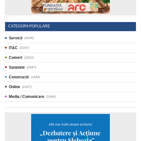
CATEGORII POPULARE
Servicii
(2636)
IT&C
(2197)
Comert
(1822)
Sanatate
(1687)
Constructii
(1449)
Online
(1447)
Media / Comunicare
(1444)