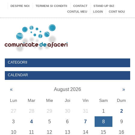
DESPRE NOI
TERMENI SI CONDITII
CONTACT
STAND UP BIZ
CONTUL MEU
LOGIN
CONT NOU
CATEGORII
CALENDAR
«
August 2026
»
Lun
Mar
Mie
Joi
Vin
Sam
Dum
27
28
29
30
31
1
2
3
4
5
6
7
8
9
10
11
12
13
14
15
16