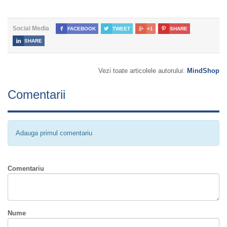
Social Media

FACEBOOK

TWEET

+1

SHARE

SHARE
Vezi toate articolele autorului:
MindShop
Comentarii
Adauga primul comentariu
Comentariu
Nume