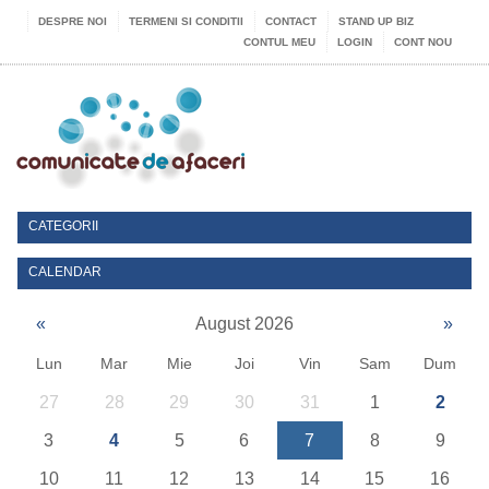
DESPRE NOI
TERMENI SI CONDITII
CONTACT
STAND UP BIZ
CONTUL MEU
LOGIN
CONT NOU
CATEGORII
CALENDAR
«
August 2026
»
Lun
Mar
Mie
Joi
Vin
Sam
Dum
27
28
29
30
31
1
2
3
4
5
6
7
8
9
10
11
12
13
14
15
16