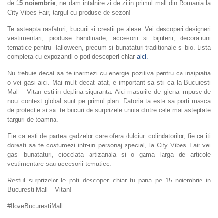
de
15 noiembrie
, ne dam intalnire zi de zi in primul mall din Romania la
City Vibes Fair, targul cu produse de sezon!
Te asteapta rasfaturi, bucurii si creatii pe alese. Vei descoperi designeri
vestimentari, produse handmade, accesorii si bijuterii, decoratiuni
tematice pentru Halloween, precum si bunataturi traditionale si bio. Lista
completa cu expozantii o poti descoperi chiar
aici.
Nu trebuie decat sa te inarmezi cu energie pozitiva pentru ca insipratia
o vei gasi aici. Mai mult decat atat, e important sa stii ca la Bucuresti
Mall – Vitan esti in deplina siguranta. Aici masurile de igiena impuse de
noul context global sunt pe primul plan. Datoria ta este sa porti masca
de protectie si sa te bucuri de surprizele unuia dintre cele mai asteptate
targuri de toamna.
Fie ca esti de partea gadzelor care ofera dulciuri colindatorilor, fie ca iti
doresti sa te costumezi intr-un personaj special, la City Vibes Fair vei
gasi bunataturi, ciocolata artizanala si o gama larga de articole
vestimentare sau accesorii tematice.
Restul surprizelor le poti descoperi chiar tu pana pe 15 noiembrie in
Bucuresti Mall – Vitan!
#IloveBucurestiMall