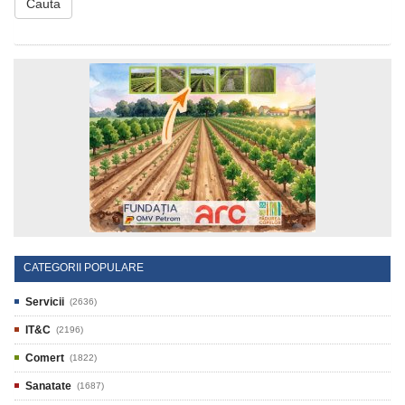
Cauta
CATEGORII POPULARE
Servicii
(2636)
IT&C
(2196)
Comert
(1822)
Sanatate
(1687)