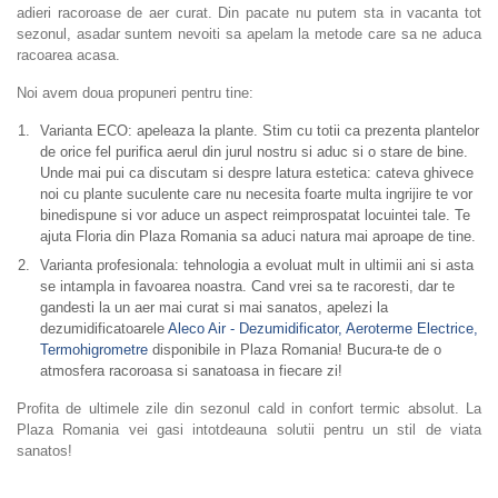
adieri racoroase de aer curat. Din pacate nu putem sta in vacanta tot
sezonul, asadar suntem nevoiti sa apelam la metode care sa ne aduca
racoarea acasa.
Noi avem doua propuneri pentru tine:
Varianta ECO: apeleaza la plante. Stim cu totii ca prezenta plantelor
de orice fel purifica aerul din jurul nostru si aduc si o stare de bine.
Unde mai pui ca discutam si despre latura estetica: cateva ghivece
noi cu plante suculente care nu necesita foarte multa ingrijire te vor
binedispune si vor aduce un aspect reimprospatat locuintei tale. Te
ajuta Floria din Plaza Romania sa aduci natura mai aproape de tine.
Varianta profesionala: tehnologia a evoluat mult in ultimii ani si asta
se intampla in favoarea noastra. Cand vrei sa te racoresti, dar te
gandesti la un aer mai curat si mai sanatos, apelezi la
dezumidificatoarele
Aleco Air - Dezumidificator, Aeroterme Electrice,
Termohigrometre
disponibile in Plaza Romania! Bucura-te de o
atmosfera racoroasa si sanatoasa in fiecare zi!
Profita de ultimele zile din sezonul cald in confort termic absolut. La
Plaza Romania vei gasi intotdeauna solutii pentru un stil de viata
sanatos!