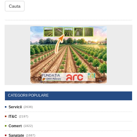
Cauta
CATEGORII POPULARE
Servicii
(2636)
IT&C
(2197)
Comert
(1822)
Sanatate
(1687)