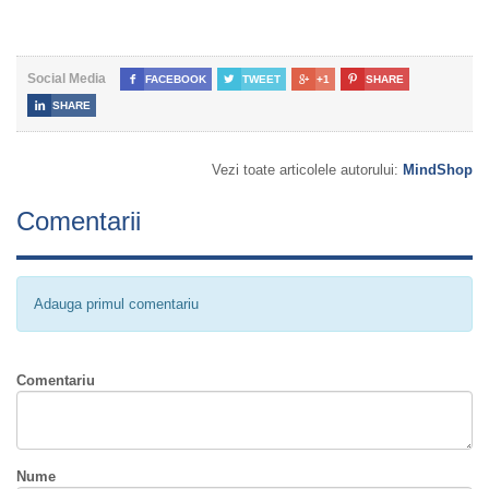
Social Media

FACEBOOK

TWEET

+1

SHARE

SHARE
Vezi toate articolele autorului:
MindShop
Comentarii
Adauga primul comentariu
Comentariu
Nume