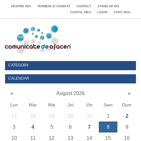
DESPRE NOI
TERMENI SI CONDITII
CONTACT
STAND UP BIZ
CONTUL MEU
LOGIN
CONT NOU
CATEGORII
CALENDAR
«
August 2026
»
Lun
Mar
Mie
Joi
Vin
Sam
Dum
27
28
29
30
31
1
2
3
4
5
6
7
8
9
10
11
12
13
14
15
16