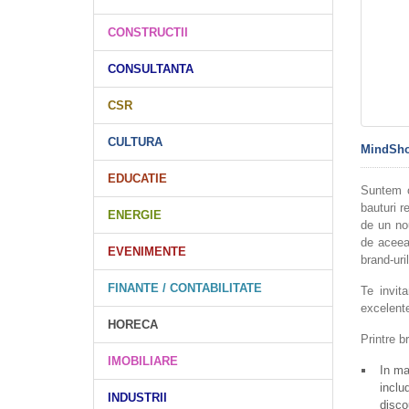
CONSTRUCTII
CONSULTANTA
CSR
CULTURA
MindSh
EDUCATIE
Suntem o
bauturi r
ENERGIE
de un no
de acee
EVENIMENTE
brand-uril
FINANTE / CONTABILITATE
Te invita
excelente
HORECA
Printre b
IMOBILIARE
In ma
inclu
INDUSTRII
disco