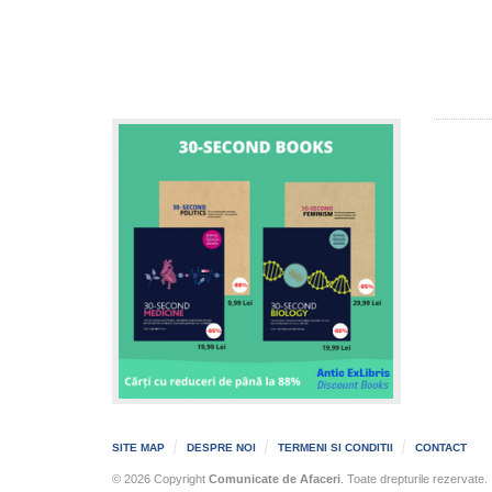
SITE MAP
DESPRE NOI
TERMENI SI CONDITII
CONTACT
© 2026 Copyright
Comunicate de Afaceri
. Toate drepturile rezervate.