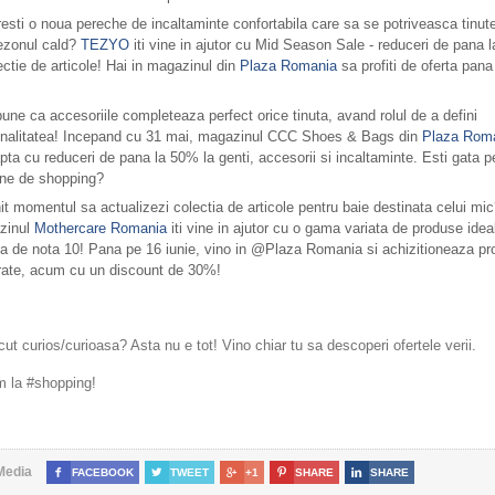
oresti o noua pereche de incaltaminte confortabila care sa se potriveasca tinute
ezonul cald?
TEZYO
iti vine in ajutor cu Mid Season Sale - reduceri de pana 
ectie de articole! Hai in magazinul din
Plaza Romania
sa profiti de oferta pana
une ca accesoriile completeaza perfect orice tinuta, avand rolul de a defini
nalitatea! Incepand cu 31 mai, magazinul CCC Shoes & Bags din
Plaza Rom
pta cu reduceri de pana la 50% la genti, accesorii si incaltaminte. Esti gata p
ne de shopping?
it momentul sa actualizezi colectia de articole pentru baie destinata celui mic
zinul
Mothercare Romania
iti vine in ajutor cu o gama variata de produse idea
ta de nota 10! Pana pe 16 iunie, vino in @Plaza Romania si achizitioneaza pr
rate, acum cu un discount de 30%!
ut curios/curioasa? Asta nu e tot! Vino chiar tu sa descoperi ofertele verii.
 la #shopping!
Media

FACEBOOK

TWEET

+1

SHARE

SHARE