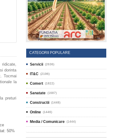
CATEGORII POPULARE
ridicate,
Servicii
(2636)
si dorinta
IT&C
(2196)
k. Tocmai
tionale la
Comert
(1822)
Sanatate
(1687)
la preturi
Constructii
(1448)
Online
(1446)
Media / Comunicare
(1444)
 ce
atat: 50%