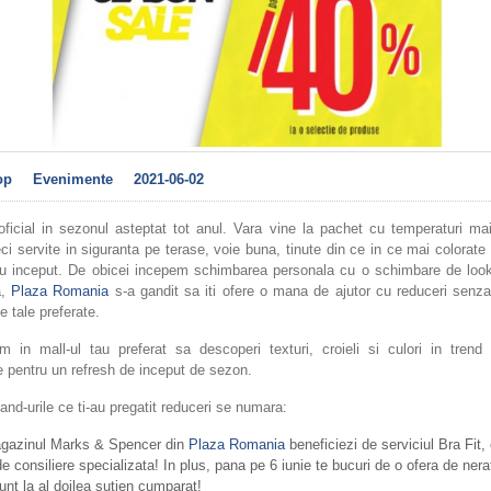
op
Evenimente
2021-06-02
ficial in sezonul asteptat tot anul. Vara vine la pachet cu temperaturi mai 
eci servite in siguranta pe terase, voie buna, tinute din ce in ce mai colorate 
u inceput. De obicei incepem schimbarea personala cu o schimbare de loo
a,
Plaza Romania
s-a gandit sa iti ofere o mana de ajutor cu reduceri senza
e tale preferate.
m in mall-ul tau preferat sa descoperi texturi, croieli si culori in trend 
 pentru un refresh de inceput de sezon.
rand-urile ce ti-au pregatit reduceri se numara:
gazinul Marks & Spencer din
Plaza Romania
beneficiezi de serviciul Bra Fit,
de consiliere specializata! In plus, pana pe 6 iunie te bucuri de o ofera de ner
unt la al doilea sutien cumparat!