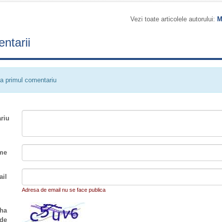
Vezi toate articolele autorului:
M
ntarii
a primul comentariu
riu
me
il
Adresa de email nu se face publica
ha
de