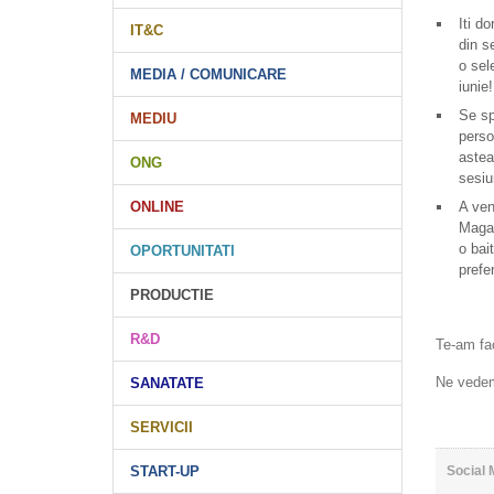
Iti d
IT&C
din s
o sel
MEDIA / COMUNICARE
iunie!
Se sp
MEDIU
perso
astea
ONG
sesiu
A ven
ONLINE
Maga
o bai
OPORTUNITATI
prefe
PRODUCTIE
R&D
Te-am fac
Ne vedem
SANATATE
SERVICII
Social 
START-UP