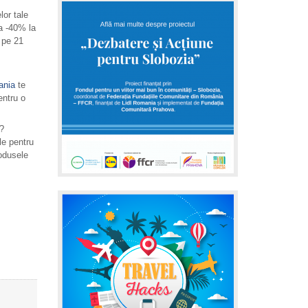
lor tale
la -40% la
 pe 21
ania
te
entru o
?
le pentru
odusele