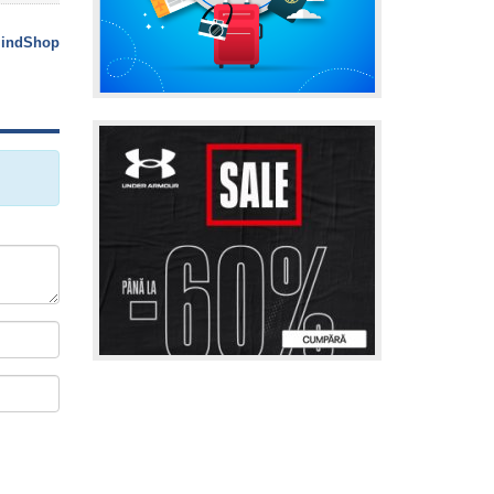
indShop