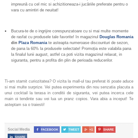
impreună cu cel mic si achizitioneaza-i jucăriile preferate pentru o
vara cu amintiri de neuitat!
Bucura-te de o ingrijire corespunzatoare cu si mai multe momente
de rasfat cu produsele tale favorite! In magazinul
Douglas Romania
din
Plaza Romania
te asteapta numeroase discounturi de sezon,
de pana la 60% la produsele selectate! Promoția este valabila pana
la finalul lunii august, astfel ca poti vizita magazinul relaxat, in
siguranta, pentru a profita din plin de perioada reducerilor.
Ti-am starnit curiozitatea? O vizita la mall-ul tau preferat iti poate aduce
si mai multe surprize. Vei putea experimenta din nou senzatia placuta a
unui cocktail la terasa in conditii de siguranta, vei putea incerca cele
main oi tendinte sau vei lua un pranz copios. Vara abia a inceput! Te
asteptam sa o traiesti!
Social Media

FACEBOOK

TWEET

+1

SHARE

SHARE