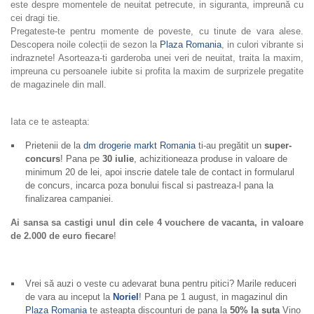
este despre momentele de neuitat petrecute, in siguranta, impreună cu
cei dragi tie.
Pregateste-te pentru momente de poveste, cu tinute de vara alese.
Descopera noile colecții de sezon la
Plaza Romania
, in culori vibrante si
indraznete! Asorteaza-ti garderoba unei veri de neuitat, traita la maxim,
impreuna cu persoanele iubite si profita la maxim de surprizele pregatite
de magazinele din mall.
Iata ce te asteapta:
Prietenii de la
dm drogerie markt Romania
ti-au pregătit un
super-
concurs
! Pana pe
30 iulie
, achizitioneaza produse in valoare de
minimum 20 de lei, apoi inscrie datele tale de contact in formularul
de concurs, incarca poza bonului fiscal si pastreaza-l pana la
finalizarea campaniei.
Ai sansa sa castigi unul din cele 4 vouchere de vacanta, in valoare
de 2.000 de euro fiecare
!
Vrei să auzi o veste cu adevarat buna pentru pitici? Marile reduceri
de vara au inceput la
Noriel
! Pana pe 1 august, in magazinul din
Plaza Romania
te asteapta discounturi de pana la
50% la suta
Vino