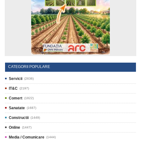
CATEGORII POPULARE
Servicii
(2636)
IT&C
(2197)
Comert
(1822)
Sanatate
(1687)
Constructii
(1449)
Online
(1447)
Media / Comunicare
(1444)