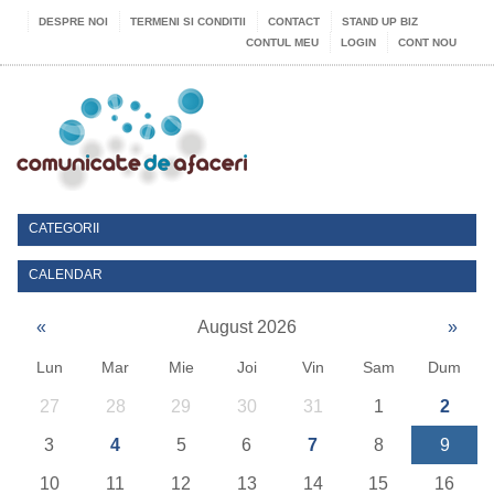
DESPRE NOI
TERMENI SI CONDITII
CONTACT
STAND UP BIZ
CONTUL MEU
LOGIN
CONT NOU
CATEGORII
CALENDAR
«
August 2026
»
Lun
Mar
Mie
Joi
Vin
Sam
Dum
27
28
29
30
31
1
2
3
4
5
6
7
8
9
10
11
12
13
14
15
16