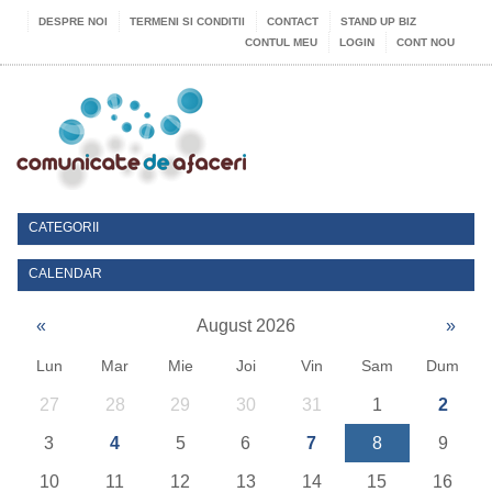
DESPRE NOI
TERMENI SI CONDITII
CONTACT
STAND UP BIZ
CONTUL MEU
LOGIN
CONT NOU
CATEGORII
CALENDAR
«
August 2026
»
Lun
Mar
Mie
Joi
Vin
Sam
Dum
27
28
29
30
31
1
2
3
4
5
6
7
8
9
10
11
12
13
14
15
16