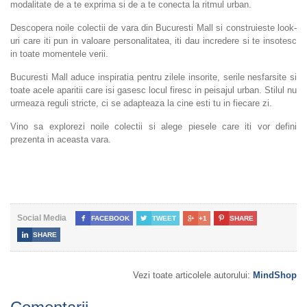
modalitate de a te exprima si de a te conecta la ritmul urban.
Descopera noile colectii de vara din Bucuresti Mall si construieste look-
uri care iti pun in valoare personalitatea, iti dau incredere si te insotesc
in toate momentele verii.
Bucuresti Mall aduce inspiratia pentru zilele insorite, serile nesfarsite si
toate acele aparitii care isi gasesc locul firesc in peisajul urban. Stilul nu
urmeaza reguli stricte, ci se adapteaza la cine esti tu in fiecare zi.
Vino sa explorezi noile colectii si alege piesele care iti vor defini
prezenta in aceasta vara.
Social Media

FACEBOOK

TWEET

+1

SHARE

SHARE
Vezi toate articolele autorului:
MindShop