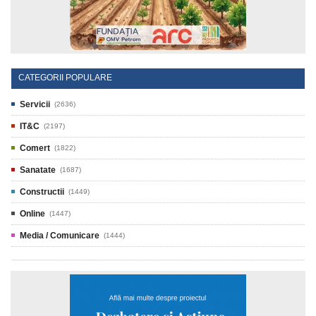
CATEGORII POPULARE
Servicii
(2636)
IT&C
(2197)
Comert
(1822)
Sanatate
(1687)
Constructii
(1449)
Online
(1447)
Media / Comunicare
(1444)