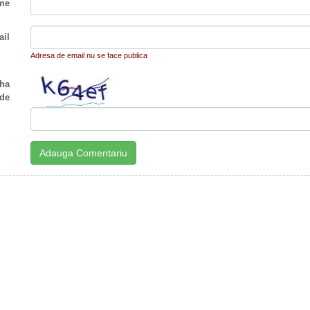
me
il
Adresa de email nu se face publica
ha
de