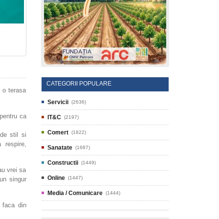
CATEGORII POPULARE
 o terasa
Servicii
(2636)
 pentru ca
IT&C
(2197)
Comert
(1822)
de stil si
 respire,
Sanatate
(1687)
Constructii
(1449)
au vrei sa
Online
(1447)
-un singur
Media / Comunicare
(1444)
 faca din