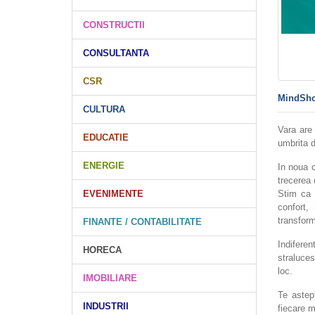
CONSTRUCTII
CONSULTANTA
CSR
MindSh
CULTURA
Vara are
EDUCATIE
umbrita d
ENERGIE
In noua 
trecerea 
Stim ca a
EVENIMENTE
confort,
transform
FINANTE / CONTABILITATE
Indiferen
HORECA
straluces
loc.
IMOBILIARE
Te astep
INDUSTRII
fiecare m