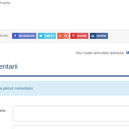
mania.
Media

FACEBOOK

TWEET

+1

SHARE

SHARE
Vezi toate articolele autorului:
M
ntarii
a primul comentariu
riu