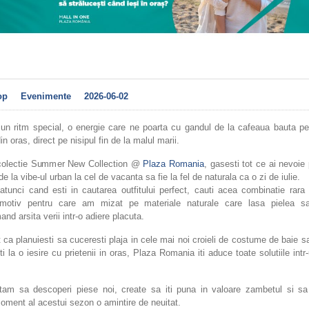
op
Evenimente
2026-06-02
 un ritm special, o energie care ne poarta cu gandul de la cafeaua bauta pe
in oras, direct pe nisipul fin de la malul marii.
colectie Summer New Collection @
Plaza Romania
, gasesti tot ce ai nevoie
de la vibe-ul urban la cel de vacanta sa fie la fel de naturala ca o zi de iulie.
tunci cand esti in cautarea outfitului perfect, cauti acea combinatie rara 
 motiv pentru care am mizat pe materiale naturale care lasa pielea sa
and arsita verii intr-o adiere placuta.
t ca planuiesti sa cuceresti plaja in cele mai noi croieli de costume de baie s
ti la o iesire cu prietenii in oras, Plaza Romania iti aduce toate solutiile intr
tam sa descoperi piese noi, create sa iti puna in valoare zambetul si sa
oment al acestui sezon o amintire de neuitat.