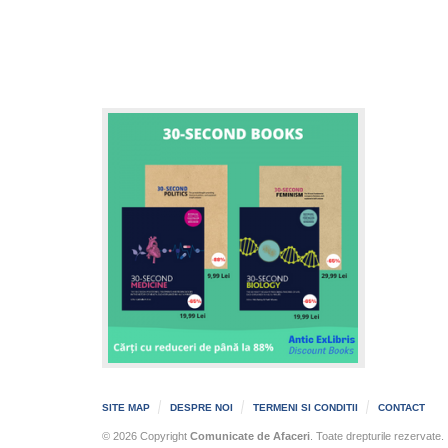
SITE MAP
DESPRE NOI
TERMENI SI CONDITII
CONTACT
© 2026 Copyright
Comunicate de Afaceri
. Toate drepturile rezervate.