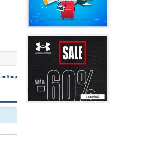
indShop