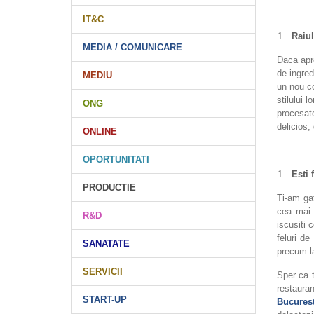
IT&C
Raiul
MEDIA / COMUNICARE
Daca apre
de ingred
MEDIU
un nou co
stilului 
ONG
procesat
delicios,
ONLINE
OPORTUNITATI
Esti 
PRODUCTIE
Ti-am ga
cea mai 
R&D
iscusiti 
feluri de
SANATATE
precum la
SERVICII
Sper ca 
restaura
START-UP
Bucurest