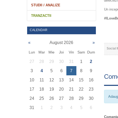
delectezi
STUDII / ANALIZE
Un incepu
TRANZACTII
#ILoveBu
CALENDAR
«
August 2026
»
Social 
Lun
Mar
Mie
Joi
Vin
Sam
Dum
27
28
29
30
31
1
2
3
4
5
6
7
8
9
Come
10
11
12
13
14
15
16
17
18
19
20
21
22
23
Adaug
24
25
26
27
28
29
30
31
1
2
3
4
5
6
Comenta