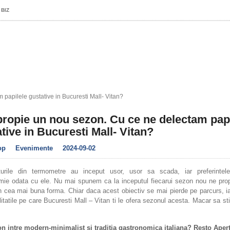
 BIZ
papilele gustative in Bucuresti Mall- Vitan?
ropie un nou sezon. Cu ce ne delectam papi
tive in Bucuresti Mall- Vitan?
op
Evenimente
2024-09-02
urile din termometre au inceput usor, usor sa scada, iar preferintel
mie odata cu ele. Nu mai spunem ca la inceputul fiecarui sezon nou ne pr
 cea mai buna forma. Chiar daca acest obiectiv se mai pierde pe parcurs, ia
litatile pe care Bucuresti Mall – Vitan ti le ofera sezonul acesta. Macar sa st
n intre modern-minimalist si tradiția gastronomica italiana? Resto Aper