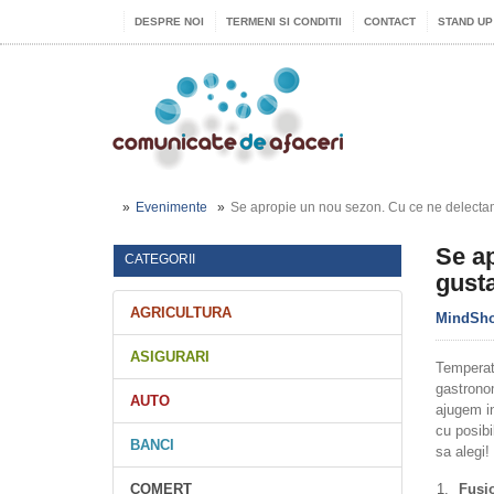
DESPRE NOI
TERMENI SI CONDITII
CONTACT
STAND UP
Evenimente
Se apropie un nou sezon. Cu ce ne delectam 
Se ap
CATEGORII
gusta
AGRICULTURA
MindSh
ASIGURARI
Temperat
gastrono
AUTO
ajugem in
cu posibi
BANCI
sa alegi!
COMERT
Fusio