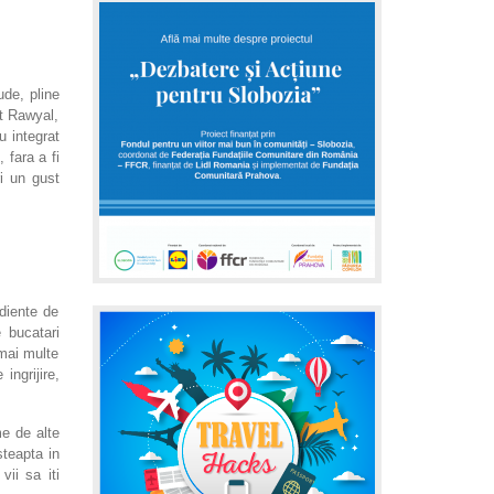
ude, pline
at Rawyal,
u integrat
 fara a fi
i un gust
diente de
 bucatari
 mai multe
ingrijire,
e de alte
teapta in
ii sa iti