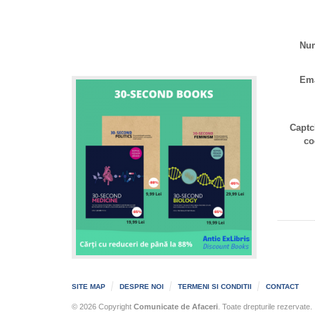
Nu
Ema
Captc
co
SITE MAP
DESPRE NOI
TERMENI SI CONDITII
CONTACT
© 2026 Copyright
Comunicate de Afaceri
. Toate drepturile rezervate.