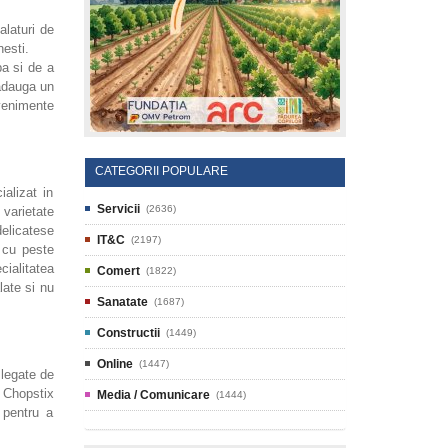
alaturi de
nesti.
pa si de a
 adauga un
evenimente
CATEGORII POPULARE
alizat in
Servicii
(2636)
 varietate
delicatese
IT&C
(2197)
 cu peste
cialitatea
Comert
(1822)
late si nu
Sanatate
(1687)
Constructii
(1449)
Online
(1447)
 legate de
 Chopstix
Media / Comunicare
(1444)
 pentru a