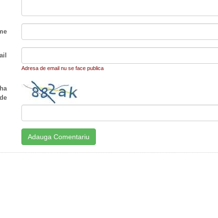
me
il
Adresa de email nu se face publica
ha
de