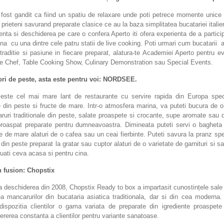
fost gandit ca fiind un spatiu de relaxare unde poti petrece momente unice 
i prieteni savurand preparate clasice ce au la baza simplitatea bucatariei italie
nta si deschiderea pe care o confera Aperto iti ofera experienta de a partici
ona cu una dintre cele patru statii de live cooking. Poti urmari cum bucatarii
traditie si pasiune in fiecare preparat, alatura-te Academiei Aperto pentru 
ate Chef, Table Cooking Show, Culinary Demonstration sau Special Events.
ori de peste, asta este pentru voi: NORDSEE.
este cel mai mare lant de restaurante cu servire rapida din Europa speci
 din peste si fructe de mare. Intr-o atmosfera marina, va puteti bucura de o
uri traditionale din peste, salate proaspete si crocante, supe aromate sau 
proaspat preparate pentru dumneavoastra. Dimineata puteti servi o bagheta
e de mare alaturi de o cafea sau un ceai fierbinte. Puteti savura la pranz spe
 din peste preparat la gratar sau cuptor alaturi de o varietate de garnituri si sa
 luati ceva acasa si pentru cina.
 fusion: Chopstix
a deschiderea din 2008, Chopstix Ready to box a impartasit cunostințele sale
ea mancarurilor din bucataria asiatica traditionala, dar si din cea moderna.
dispozitia clientilor o gama variata de preparate din igrediente proaspete
ererea constanta a clientilor pentru variante sanatoase.