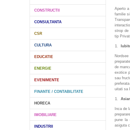
Aperto a 
CONSTRUCTII
familie s
Transpare
CONSULTANTA
interacti
strop de 
CSR
tip Priv
CULTURA
Iubit
Nordsee 
EDUCATIE
preparate
de mancar
ENERGIE
exotice 
sau fruct
EVENIMENTE
preferata
uitati sa
FINANTE / CONTABILITATE
Asian
HORECA
Inca de l
preparar
IMOBILIARE
pune la 
asiguta c
INDUSTRII