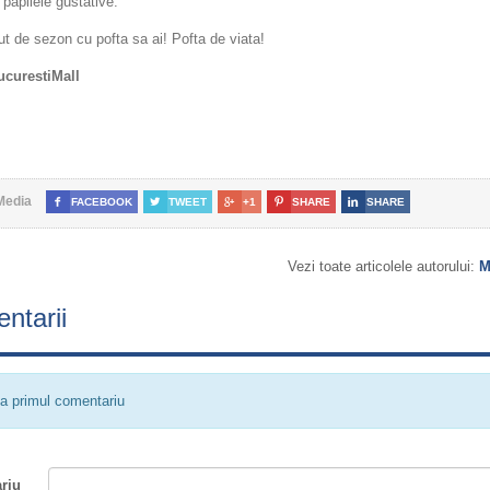
 papilele gustative.
t de sezon cu pofta sa ai! Pofta de viata!
curestiMall
Media

FACEBOOK

TWEET

+1

SHARE

SHARE
Vezi toate articolele autorului:
M
ntarii
a primul comentariu
riu