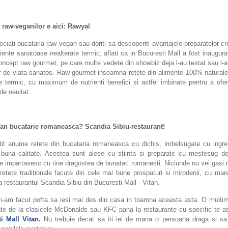
 raw-veganilor e aici: Rawyal
ciati bucataria raw vegan sau doriti sa descoperiti avantajele preparatelor cr
iente sanatoase nealterate termic, aflati ca in Bucuresti Mall a fost inaugur
ncept raw gourmet, pe care multe vedete din showbiz deja l-au testat sau l-a
lor de viata sanatos. Raw gourmet inseamna retete din alimente 100% naturale,
e termic, cu maximum de nutrienti benefici si astfel imbinate pentru a ofer
 de neuitat.
fan bucatarie romaneasca? Scandia Sibiu-restaurant!
tit anume retete din bucataria romaneasca cu dichis, imbelsugate cu ingre
buna calitate. Acestea sunt alese cu stiinta si preparate cu mestesug de
ce impartasesc cu tine dragostea de bunatati romanesti. Niciunde nu vei gasi
 retete traditionale facute din cele mai bune prospaturi si mirodenii, cu mare 
 restaurantul Scandia Sibiu din Bucuresti Mall - Vitan.
ti-am facut pofta sa iesi mai des din casa in toamna aceasta asta. O multim
nte de la clasicele McDonalds sau KFC pana la restaurante cu specific te as
i Mall Vitan.
Nu trebuie decat sa iti iei de mana o persoana draga si sa v