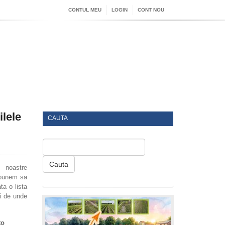
CONTUL MEU
LOGIN
CONT NOU
lele
CAUTA
Cauta
e noastre
opunem sa
ta o lista
ii de unde
to