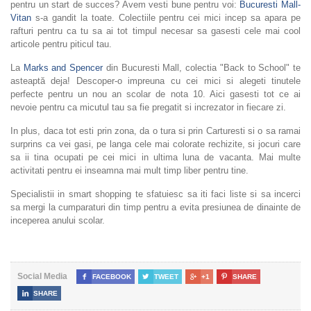
pentru un start de succes? Avem vesti bune pentru voi:
Bucuresti Mall-
Vitan
s-a gandit la toate. Colectiile pentru cei mici incep sa apara pe
rafturi pentru ca tu sa ai tot timpul necesar sa gasesti cele mai cool
articole pentru piticul tau.
La
Marks and Spencer
din Bucuresti Mall, colectia "Back to School" te
asteaptă deja! Descoper-o impreuna cu cei mici si alegeti tinutele
perfecte pentru un nou an scolar de nota 10. Aici gasesti tot ce ai
nevoie pentru ca micutul tau sa fie pregatit si increzator in fiecare zi.
In plus, daca tot esti prin zona, da o tura si prin Carturesti si o sa ramai
surprins ca vei gasi, pe langa cele mai colorate rechizite, si jocuri care
sa ii tina ocupati pe cei mici in ultima luna de vacanta. Mai multe
activitati pentru ei inseamna mai mult timp liber pentru tine.
Specialistii in smart shopping te sfatuiesc sa iti faci liste si sa incerci
sa mergi la cumparaturi din timp pentru a evita presiunea de dinainte de
inceperea anului scolar.
Social Media

FACEBOOK

TWEET

+1

SHARE

SHARE