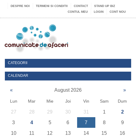
DESPRE NOI
TERMENI SI CONDITII
CONTACT
STAND UP BIZ
CONTUL MEU
LOGIN
CONT NOU
CATEGORII
CALENDAR
«
August 2026
»
Lun
Mar
Mie
Joi
Vin
Sam
Dum
27
28
29
30
31
1
2
3
4
5
6
7
8
9
10
11
12
13
14
15
16