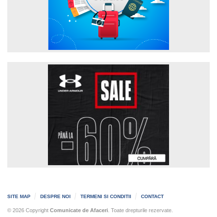
SITE MAP
DESPRE NOI
TERMENI SI CONDITII
CONTACT
© 2026 Copyright
Comunicate de Afaceri
. Toate drepturile rezervate.